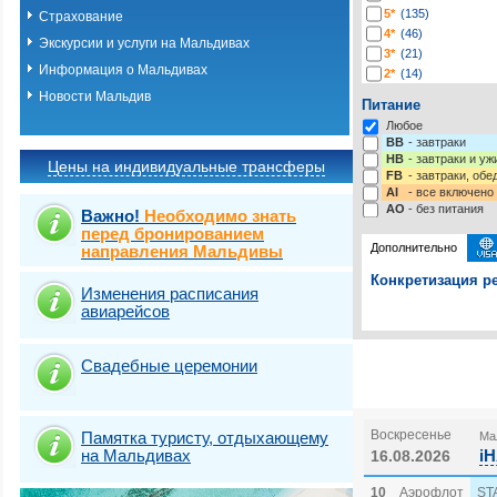
5*
(135)
Страхование
4*
(46)
Экскурсии и услуги на Мальдивах
3*
(21)
Информация о Мальдивах
2*
(14)
-*
(13)
Новости Мальдив
Питание
Любое
BB
- завтраки
HB
- завтраки и у
Цены на индивидуальные трансферы
FB
- завтраки, обе
AI
- все включено
AO
- без питания
Важно!
Необходимо знать
перед бронированием
Дополнительно
направления Мальдивы
Конкретизация ре
Изменения расписания
авиарейсов
Выберите одну ил
Выбрать стра
Свадебные церемонии
Воскресенье
Памятка туристу, отдыхающему
Мал
на Мальдивах
i
16.08.2026
10
Аэрофлот
ST