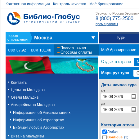
Контактная информация
Контроль качества
Моё бронирование
Звонок по России бесплат
8 (800) 775-2500
время работы
Туры
Москва
Пересчет валют
Моё бронирование
87.92
101.48
USD
EUR
Способы оплаты
Отдых в стране
Маршрут тура
Контакты
Даты начала тура
Цены на Мальдивы
От
Отели Мальдив
До
Авиарейсы на Мальдивы
Информация об Авиакомпаниях
Информация об Аэропортах
Категория отеля
Библио-Глобус в Аэропортах
Любая
Виза на Мальдивы
Boutique
(3)