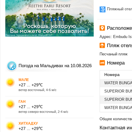
Пляжный оте
Расположе
Адрес: Embudu Isl
Пляж отел
Песчаный пляж
Номера
Погода на Мальдивах на 10.08.2026
Номера
МАЛЕ
WATER BUNG
+27 ... +29℃
ветер восточный, 4-6 м/с
SUPERIOR B
SUPERIOR B
ГАН
+27 ... +29℃
WATER BUNG
ветер северо-восточный, 2-4 м/с
Общее количество
ХИТХАДХУ
Контактная 
+27 ... +29℃