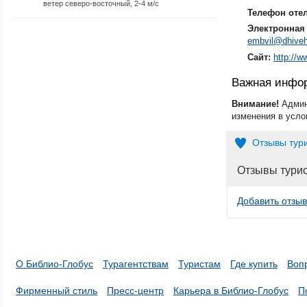
ветер северо-восточный, 2-4 м/с
Телефон оте
Электронная 
embvil@dhiveh
Сайт:
http://
Важная инфо
Внимание!
Админ
изменения в усло
Отзывы тур
Отзывы тури
Добавить отзыв
О Библио-Глобус
Турагентствам
Туристам
Где купить
Воп
Фирменный стиль
Пресс-центр
Карьера в Библио-Глобус
П