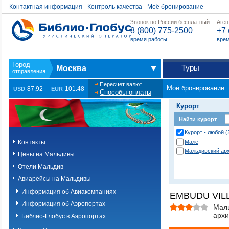
Контактная информация
Контроль качества
Моё бронирование
Звонок по России бесплатный
Аген
8 (800) 775-2500
+7 
время работы
врем
Туры
Москва
Пересчет валют
Моё бронирование
87.92
101.48
USD
EUR
Способы оплаты
Курорт
Найти курорт
Курорт - любой (
Контакты
Мале
Мальдивский ар
Цены на Мальдивы
Отели Мальдив
Авиарейсы на Мальдивы
Информация об Авиакомпаниях
EMBUDU VIL
Информация об Аэропортах
Мал
архи
Библио-Глобус в Аэропортах