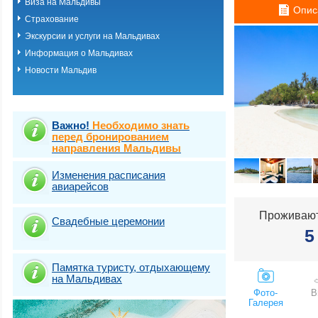
Виза на Мальдивы
Опис
Страхование
Экскурсии и услуги на Мальдивах
Информация о Мальдивах
Новости Мальдив
Важно!
Необходимо знать
перед бронированием
направления Мальдивы
Изменения расписания
авиарейсов
Проживают
Свадебные церемонии
5
Памятка туристу, отдыхающему
на Мальдивах
Фото-
В
Галерея