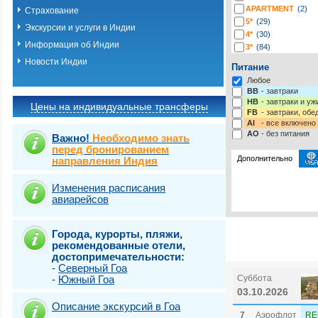
APARTMENT
(2)
Страхование
5*
(29)
Экскурсии и услуги в Индии
4*
(30)
Информация об Индии
3*
(84)
2*
(42)
Новости Индии
Питание
1*
(1)
Любое
-*
(163)
BB
- завтраки
HB
- завтраки и у
Цены на индивидуальные трансферы
FB
- завтраки, обе
AI
- все включено
AO
- без питания
Важно!
Необходимо знать
перед бронированием
Дополнительно
направления Индия
Изменения расписания
Выберите одну ил
Виза
Выбрать стра
e-Visa: 
авиарейсов
Страховка от нев
Города, курорты, пляжи,
рекомендованные отели,
достопримечательности:
-
Северный Гоа
-
Южный Гоа
Суббота
03.10.2026
Описание экскурсий в Гоа
7
Аэрофлот
RE