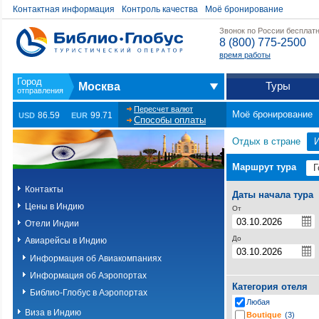
Контактная информация
Контроль качества
Моё бронирование
Звонок по России бесплат
8 (800) 775-2500
время работы
Туры
Москва
Пересчет валют
Моё бронирование
86.59
99.71
USD
EUR
Способы оплаты
Отдых в стране
Маршрут тура
Контакты
Даты начала тура
Цены в Индию
От
Отели Индии
До
Авиарейсы в Индию
Информация об Авиакомпаниях
Информация об Аэропортах
Категория отеля
Библио-Глобус в Аэропортах
Любая
Виза в Индию
Boutique
(3)