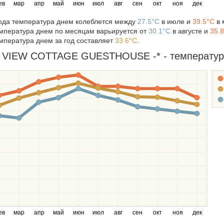
ев
мар
апр
май
июн
июл
авг
сен
окт
ноя
дек
года температура днем колеблется между
27.5°C
в июле и
39.5°C
в 
мпература днем по месяцам варьируется от
30.1°C
в августе и
35.
мпература днем за год составляет
33.6°C
.
IEW COTTAGE GUESTHOUSE -* - температура в
ев
мар
апр
май
июн
июл
авг
сен
окт
ноя
дек