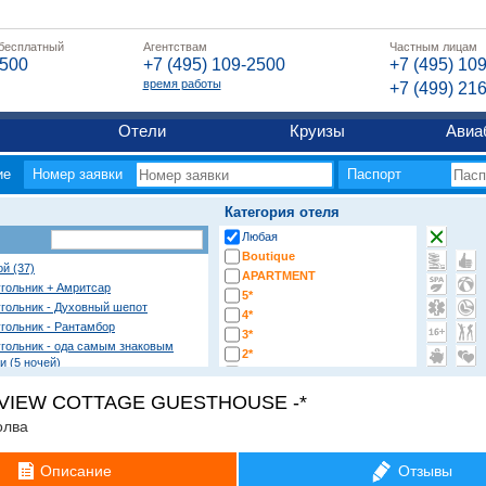
 бесплатный
Агентствам
Частным лицам
2500
+7 (495) 109-2500
+7 (495) 10
время работы
+7 (499) 21
Отели
Круизы
Авиа
ие
Номер заявки
Паспорт
Категория отеля
Любая
Boutique
ой (37)
APARTMENT
гольник + Амритсар
5*
гольник - Духовный шепот
4*
гольник - Рантамбор
3*
угольник - ода самым знаковым
2*
 (5 ночей)
-*
гольник и Непал (Катманду и
VIEW COTTAGE GUESTHOUSE -*
гольник и Непал (Катманду и
олва
гольник и Непал (Катманду)
Описание
Отзывы
гольник и Харидвар