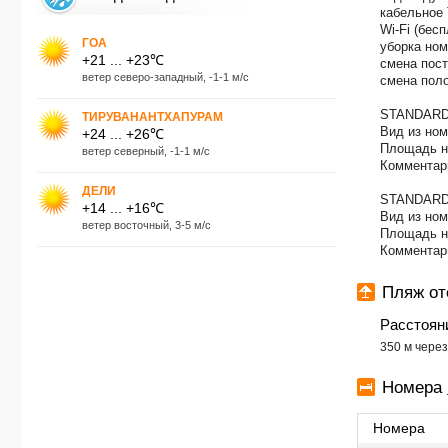
кабельное
Wi-Fi (бес
ГОА
уборка ном
+21 ... +23℃
смена пост
ветер северо-западный, -1-1 м/с
смена поло
STANDARD
ТИРУВАНАНТХАПУРАМ
Вид из ном
+24 ... +26℃
Площадь н
ветер северный, -1-1 м/с
Комментар
ДЕЛИ
STANDARD
+14 ... +16℃
Вид из ном
ветер восточный, 3-5 м/с
Площадь н
Комментар
Пляж о
Расстоян
350 м чере
Номера
Номера