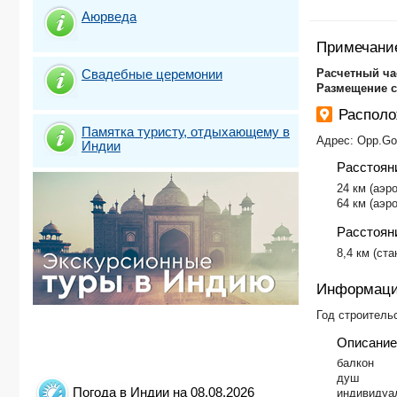
Южный Гоа. 
Аюрведа
Южный Гоа. 
Южный Гоа. 
Примечани
Южный Гоа. 
Южный Гоа. 
Свадебные церемонии
​Расчетный ча
Размещение 
Распол
Памятка туристу, отдыхающему в
Адрес: Opp.Gol
Индии
Расстоян
24 км (аэр
64 км (аэр
Расстояни
8,4 км (ст
Информаци
Год строительс
Описание
​​балкон
душ
Погода в Индии на 08.08.2026
индивидуа