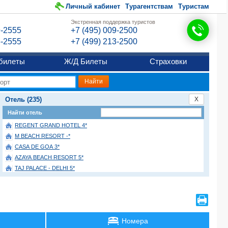
Личный кабинет
Турагентствам
Туристам
Экстренная поддержка туристов
9-2555
+7 (495) 009-2500
6-2555
+7 (499) 213-2500
билеты
Ж/Д Билеты
Страховки
Отель (235)
X
Найти отель
REGENT GRAND HOTEL 4*
M BEACH RESORT -*
CASA DE GOA 3*
AZAYA BEACH RESORT 5*
TAJ PALACE - DELHI 5*
THE FERN RESIDENCY CALANGUTE -*
WHOOPERS BOUTIQUE MORJIM -*
THE GOLDEN PALMS HOTEL & SPA EAST DELHI 4*
AMBASSADOR NEW DELHI - IHCL SELEQTIONS 5*
Номера
ZONE BY THE PARK SAKET 5*