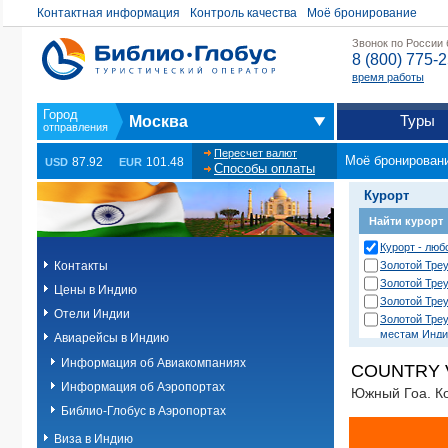
Контактная информация
Контроль качества
Моё бронирование
Звонок по России
8 (800) 775-
время работы
Туры
Москва
Пересчет валют
Моё бронирован
87.92
101.48
USD
EUR
Способы оплаты
Курорт
Найти курорт
Курорт - люб
Контакты
Золотой Треу
Золотой Треу
Цены в Индию
Золотой Треу
Отели Индии
Золотой Тре
местам Индии
Авиарейсы в Индию
Золотой Треу
Информация об Авиакомпаниях
COUNTRY 
Нагаркот)
Золотой Треу
Информация об Аэропортах
Южный Гоа. К
Читван)
Библио-Глобус в Аэропортах
Золотой Треу
Золотой Треу
Виза в Индию