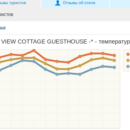
зывы туристов
Отзывы об отеле
ристов
зыв
IEW COTTAGE GUESTHOUSE -* - температура в