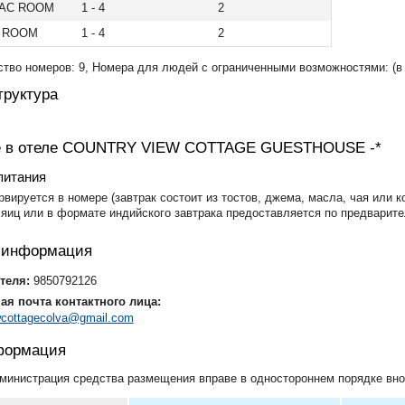
 AC ROOM
1 - 4
2
C ROOM
1 - 4
2
тво номеров: 9, Номера для людей с ограниченными возможностями: (в 
руктура
е в отеле COUNTRY VIEW COTTAGE GUESTHOUSE -*
питания
рвируется в номере (завтрак состоит из тостов, джема, масла, чая или к
 яиц или в формате индийского завтрака предоставляется по предварит
я информация
теля:
9850792126
ая почта контактного лица:
wcottagecolva@gmail.com
формация
министрация средства размещения вправе в одностороннем порядке вно