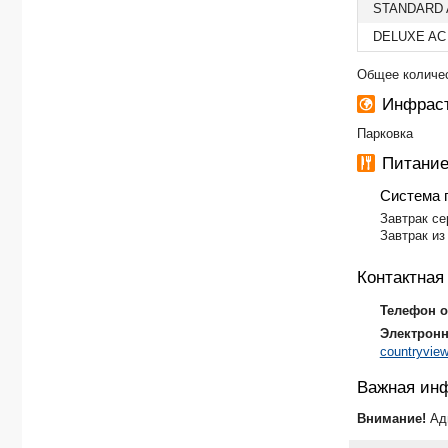
STANDARD
DELUXE A
Общее количес
Инфраст
Парковка
Питани
Система 
Завтрак се
Завтрак из
Контактна
Телефон о
Электронн
countryvie
Важная ин
Внимание!
Ад