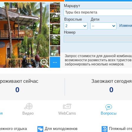
угольник-Варанаси
Маршрут
угольник-Варанаси (внутренний
угольник-Кхаджурахо
Взрослые
Дети
гольник 5 ночей
Измени
гольник 6 ночей
Номер
угольник-Кхаджурахо-Варанаси
окрестности
а. Анджуна
а. Арамболь
а. Арпора
Запрос стоимости для данной комбинаци
а. Ашвем
возможности разместить всех туристов
забронировать несколько номеров.
. Бага
. Вагатор
. Калангут
а. Кандолим
роживают сейчас
Заезжают сегодня
а. Мандрем
0
0
а. Морджим
 Гоа
Арросим
Бенаулим
Беталбатим
ея
Видео
WebCams
Вопросы
Богмало
Варка
Кавелоссим
ежного отдыха
Для молодоженов
Пляжный от