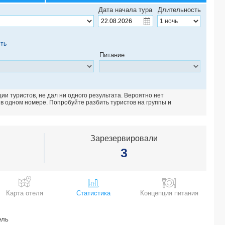
BEDZZZ XCLUSIV MORJIM GOA -*
Дата начала тура
Длительность
CARINA BEACH RESORT 2*
BAALE RESORT GOA 5*
SK KLYDE SAHIBABAD 4*
ть
HOTEL (Golden Triangle + Varanasi) 5*
Питание
ESTRELA DO MAR 3*
CASA ANJUNA 3*
HOTEL (Golden Triangle and Haridwar) 3*
AS HOLIDAY RESORT 3*
и туристов, не дал ни одного результата. Вероятно нет
HOTEL (Golden Triangle and Haridwar) 4*
 в одном номере. Попробуйте разбить туристов на группы и
THE SURYAA DELHI 5*
RADISSON BLU HOTEL NEW DELHI DWARKA 5*
THE TUBKI RESORT 3*
Зарезервировали
SOBIT SAROVAR PORTICO -*
3
HOLIDAY INN GOA CANDOLIM 4*
TAJ AMBASSADOR - DELHI 5*
CAMILOS INN GUESTHOUSE -*
REEMZ PEROLA DO MAR 3*
Карта отеля
Статистика
Концепция питания
THE SEQUEIRA GOA -*
HOTEL (Golden Triangle + Varanasi) 4*
SUNSHINE GUESTHOUSE -*
ель