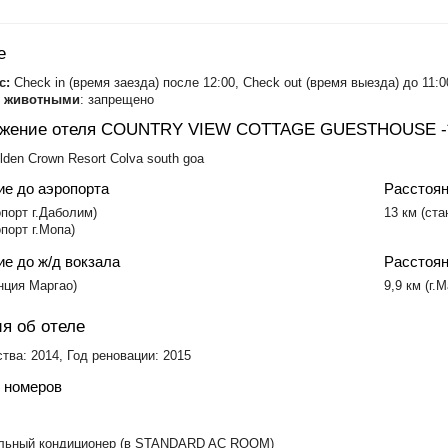
Колва
Маджорда
Мобор
е
Палолем
Уторда
с:
Check in (время заезда) после 12:00, Check out (время выезда) до 11:0
с животными
: запрещено
ожение отеля COUNTRY VIEW COTTAGE GUESTHOUSE -
den Crown Resort Colva south goa
ие до аэропорта
Расстоян
опорт г.Даболим)
13 км (ст
опорт г.Мопа)
е до ж/д вокзала
Расстоян
анция Маргао)
9,9 км (г.М
я об отеле
тва: 2014, Год реновации: 2015
 номеров
льный кондиционер (в STANDARD AC ROOM)