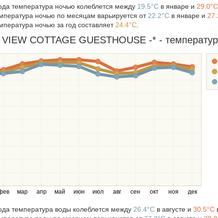
года температура ночью колеблется между
19.5°C
в январе и
29.0°C
мпература ночью по месяцам варьируется от
22.2°C
в январе и
27.
мпература ночью за год составляет
24.4°C
.
IEW COTTAGE GUESTHOUSE -* - температура в
фев
мар
апр
май
июн
июл
авг
сен
окт
ноя
дек
года температура воды колеблется между
26.4°C
в августе и
30.5°C