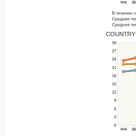
янв
ф
keys
to
В течение 
navigate
Средняя те
through
Средняя те
items
in
COUNTRY V
a
30
Use
series.
the
27
up
24
and
down
21
keys
18
to
navigate
15
between
12
series.
Use
9
the
6
left
3
and
right
0
янв
ф
keys
to