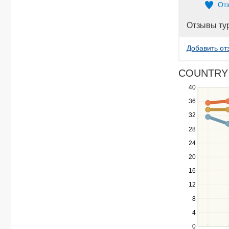
От
Отзывы ту
Добавить от
COUNTRY V
40
Use
the
36
up
32
and
down
28
keys
24
to
navigate
20
between
16
series.
12
Use
the
8
left
4
and
right
0