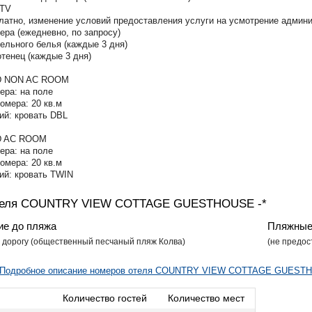
 TV
платно, изменение условий предоставления услуги на усмотрение админи
ера (ежедневно, по запросу)
ельного белья (каждые 3 дня)
тенец (каждые 3 дня)
 NON AC ROOM
ера: на поле
омера: 20 кв.м
ий: кровать DBL
 AC ROOM
ера: на поле
омера: 20 кв.м
ий: кровать TWIN
теля COUNTRY VIEW COTTAGE GUESTHOUSE -*
ие до пляжа
Пляжные
з дорогу (общественный песчаный пляж Колва)
​(не предо
Подробное описание номеров отеля COUNTRY VIEW COTTAGE GUESTH
Количество гостей
Количество мест