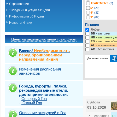
APARTMENT
(2)
Страхование
5*
(29)
Экскурсии и услуги в Индии
4*
(31)
Информация об Индии
3*
(87)
2*
(42)
Новости Индии
Питание
1*
(1)
Любое
-*
(163)
BB
- завтраки
HB
- завтраки и у
Цены на индивидуальные трансферы
FB
- завтраки, обе
AI
- все включено
AO
- без питания
Важно!
Необходимо знать
перед бронированием
Дополнительно
направления Индия
Изменения расписания
Выберите одну ил
Виза
Выбрать стра
e-Visa: 
авиарейсов
Страховка от нев
Города, курорты, пляжи,
рекомендованные отели,
достопримечательности:
-
Северный Гоа
-
Южный Гоа
Суббота
03.10.2026
Описание экскурсий в Гоа
7
Аэрофлот
RE