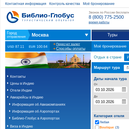
Контактная информация
Контроль качества
Моё бронирование
Звонок по России бесплат
8 (800) 775-2500
время работы
Туры
Москва
Пересчет валют
Моё бронирование
87.11
100.64
USD
EUR
Способы оплаты
Отдых в стране
Маршрут тура
Контакты
Даты начала тура
Цены в Индию
От
Отели Индии
До
Авиарейсы в Индию
Информация об Авиакомпаниях
Информация об Аэропортах
Категория отеля
Библио-Глобус в Аэропортах
Любая
Виза в Индию
Boutique
(3)