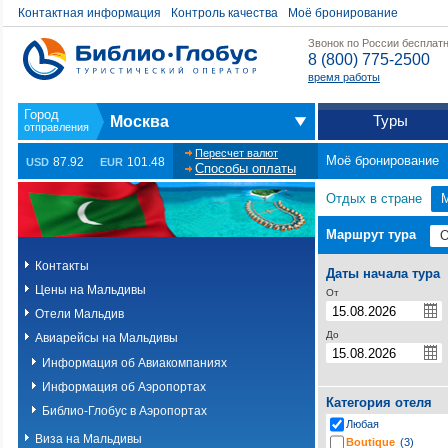
Контактная информация
Контроль качества
Моё бронирование
Звонок по России бесплат
8 (800) 775-2500
время работы
Туры
Москва
Пересчет валют
Моё бронирование
87.92
101.48
USD
EUR
Способы оплаты
Отдых в стране
Маршрут тура
Контакты
Даты начала тура
Цены на Мальдивы
От
Отели Мальдив
До
Авиарейсы на Мальдивы
Информация об Авиакомпаниях
Информация об Аэропортах
Категория отеля
Библио-Глобус в Аэропортах
Любая
Виза на Мальдивы
Boutique
(3)