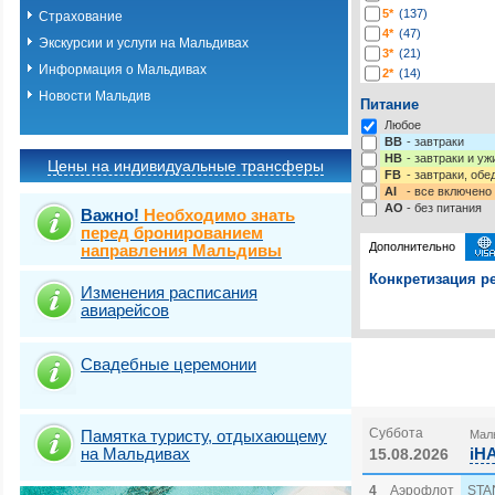
5*
(137)
Страхование
4*
(47)
Экскурсии и услуги на Мальдивах
3*
(21)
Информация о Мальдивах
2*
(14)
-*
(13)
Новости Мальдив
Питание
Любое
BB
- завтраки
HB
- завтраки и у
Цены на индивидуальные трансферы
FB
- завтраки, обе
AI
- все включено
AO
- без питания
Важно!
Необходимо знать
перед бронированием
Дополнительно
направления Мальдивы
Конкретизация ре
Изменения расписания
авиарейсов
Выберите одну ил
Выбрать стра
Свадебные церемонии
Суббота
Памятка туристу, отдыхающему
Маль
на Мальдивах
iH
15.08.2026
4
Аэрофлот
STA