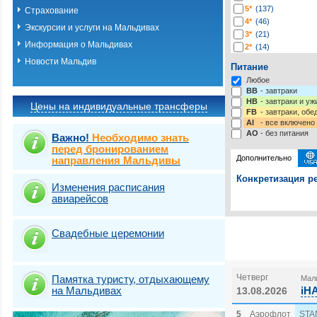
5*
(137)
Страхование
4*
(46)
Экскурсии и услуги на Мальдивах
3*
(21)
Информация о Мальдивах
2*
(14)
-*
(13)
Новости Мальдив
Питание
Любое
BB
- завтраки
HB
- завтраки и у
Цены на индивидуальные трансферы
FB
- завтраки, обе
AI
- все включено
AO
- без питания
Важно!
Необходимо знать
перед бронированием
Дополнительно
направления Мальдивы
Конкретизация ре
Изменения расписания
авиарейсов
Выберите одну ил
Выбрать стра
Свадебные церемонии
Четверг
Памятка туристу, отдыхающему
Маль
на Мальдивах
iH
13.08.2026
5
Аэрофлот
STA