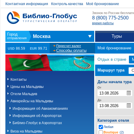
Контактная информация
Контроль качества
Моё бронирование
Звонок по России бесплат
8 (800) 775-2500
время работы
Туры
Москва
Пересчет валют
Моё бронирование
86.59
99.71
USD
EUR
Способы оплаты
Отдых в стране
Маршрут тура
Контакты
Даты начала тура
Цены на Мальдивы
От
Отели Мальдив
До
Авиарейсы на Мальдивы
Информация об Авиакомпаниях
Информация об Аэропортах
Категория отеля
Библио-Глобус в Аэропортах
Любая
Виза на Мальдивы
Boutique
(2)