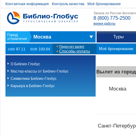
Контактная информация
Контроль качества
Моё бронирование
Звонок по России бесплат
8 (800) 775-2500
время работы
Туры
Москва
Пересчет валют
Моё бронирование
87.11
100.64
USD
EUR
Способы оплаты
О Библио-Глобус
Вылет из город
Мастер-классы от Библио-Глобус
Символика Библио-Глобус
Карьера в Библио-Глобус
Москва
Санкт-Петербур