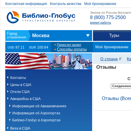
Контактная информация
Контроль качества
Моё бронирование
Звонок по России бесплат
8 (800) 775-2500
время работы
Туры
Москва
Пересчет валют
Моё бронирование
87.11
100.64
USD
EUR
Способы оплаты
О стране
//
К
Отзывы
Контакты
С
Цены в США
Отели США
Отзывы (Всег
Авиарейсы в США
Информация об Авиакомпаниях
Информация об Аэропортах
Библио-Глобус в Аэропортах
Виза в США