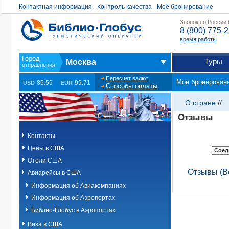
Контактная информация
Контроль качества
Моё бронирование
Звонок по России
8 (800) 775-
время работы
Туры
Москва
Пересчет валют
Моё бронирован
86.59
99.71
USD
EUR
Способы оплаты
О стране
//
Отзывы
Контакты
Цены в США
Отели США
Отзывы (Вс
Авиарейсы в США
Информация об Авиакомпаниях
Информация об Аэропортах
Библио-Глобус в Аэропортах
Виза в США