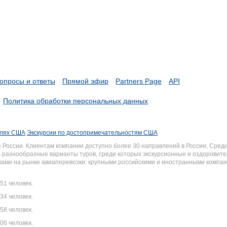
опросы и ответы
Прямой эфир
Partners Page
API
Политика обработки персональных данных
елях США
Экскурсии по достопримечательностям США
России. Клиентам компании доступно более 30 направлений в России, Среди
разнообразные варианты туров, среди которых экскурсионные и оздоровите
иками на рынке авиаперевозки: крупными российскими и иностранными комп
51 человек.
34 человек.
58 человек.
06 человек.