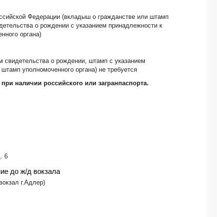
ЛЕРНЕСТ, отель стандарт -*
оссийской Федерации (вкладыш о гражданстве или штамп
ГАЛИНА, отель -*
детельства о рождении с указанием принадлежности к
ГРЕЙС АКВА ВИЛЛА, отель комфорт -*
нного органа)
САДЗЕН -*
ASTORIYA HOTEL, арт-отель комфорт -*
SPA HOTEL KARAKAS (СПА ОТЕЛЬ КАРАКАС), отель комфорт -*
м свидетельства о рождении, штамп с указанием
ГОРНЫЙ РУЧЕЙ, отель стандарт -*
штамп уполномоченного органа) не требуется
ПОЛЕТ ЧАЙКИ, гостевой дом стандарт -*
 при наличии российского или загранпаспорта.
ГРЕЙС БРИЗ, отель эконом -*
МАНОН, отель -*
ШЕЗЛОНГ, отель стандарт -*
ЭКО-ПАПА, отель стандарт -*
СКАЗКА, гостевой дом стандарт -*
BREEZE, апарт-отель -*
АССИР, мини-гостиница эконом -*
. 6
ЖАСМИН, отель -*
ие до ж/д вокзала
РУСЛАН, гостевой дом -*
МАНДАРИН, отель стандарт -*
 вокзал г.Адлер)
ALRA ECO VILLAGE, отель стандарт -*
HOTEL LOFT, отель эконом -*
AQUARIUS HOTEL (бывш. АЛЕКСАНДРА), отель эконом -*