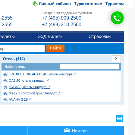
Личный кабинет
Турагентствам
Туристам
Экстренная поддержка туристов
9-2555
+7 (495) 009-2500
6-2555
+7 (499) 213-2500
билеты
Ж/Д Билеты
Страховки
Отель (414)
X
Найти отель
ГРАНД ОТЕЛЬ АБХАЗИЯ, отель комфорт -*
ОАЗИС, отель стандарт -*
КОРАЛЛ, отель стандарт -*
МАТУЛ, гостевой дом стандарт -*
ANANA GES -*
АВАНГАРД, гостевой дом эконом -*
PARUS, коттеджный комлекс -*
REGARS, гостевой дом -*
УЩЕЛЬЕ ГАГРИПШ, база отдыха -*
Номера
VIDA, отель эконом -*