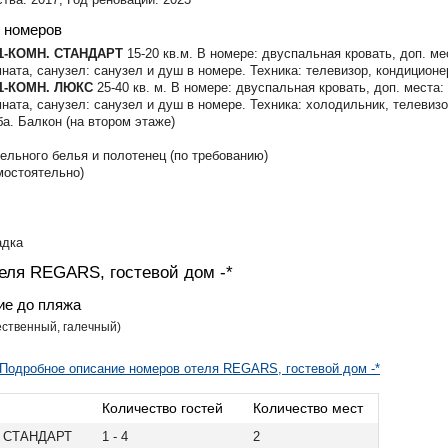
 номеров
 1-КОМН. СТАНДАРТ
15-20 кв.м. В номере: двуспальная кровать, доп. ме
ната, санузел: санузел и душ в номере. Техника: телевизор, кондицион
 1-КОМН. ЛЮКС
25-40 кв. м. В номере: двуспальная кровать, доп. места
ната, санузел: санузел и душ в номере. Техника: холодильник, телевизо
а. Балкон (на втором этаже)
ельного белья и полотенец (по требованию)
мостоятельно)
адка
еля REGARS, гостевой дом -*
ие до пляжа
ественный, галечный)
Подробное описание номеров отеля REGARS, гостевой дом -*
Количество гостей
Количество мест
. СТАНДАРТ
1 - 4
2