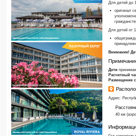
Для детей до 
оригинал с
уполномоче
гражданств
Для детей от 1
общегражда
принадлежн
Внимание! Де
Примечани
Дети
принимают
Расчетный ча
Размещение 
Располо
Адрес: Республ
Расстоян
​40 км (аэр
Информаци
Год строительс