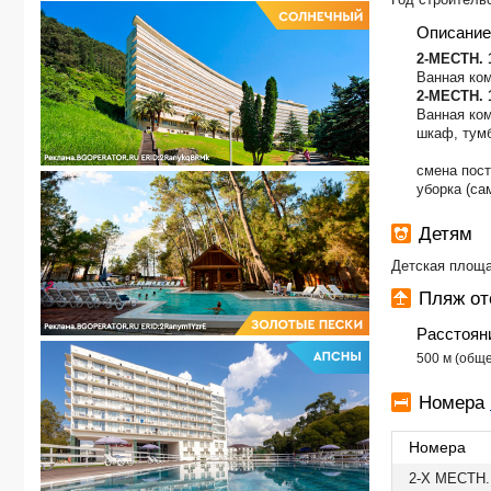
Описание
2-МЕСТН.
Ванная ком
2-МЕСТН.
Ванная ком
шкаф, тумб
смена пост
уборка (са
Детям
Детская площ
Пляж от
Расстоян
​500 м (общ
Номера
Номера
2-Х МЕСТН