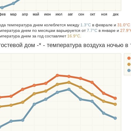
фев
мар
апр
май
июн
июл
авг
сен
окт
ноя
дек
года температура днем колеблется между
1.3°C
в феврале и
31.0°C
мпература днем по месяцам варьируется от
7.7°C
в январе и
27.9°
мпература днем за год составляет
16.9°C
.
остевой дом -* - температура воздуха ночью в т