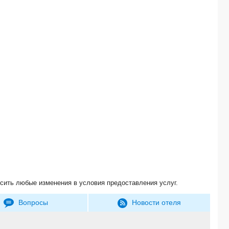
АШАМТА, отель стандарт -*
АКВАРЕЛЬ, отель стандарт -*
AZANTA, отель комфорт -*
ПАРУС, гостиничный комплекс эконом -*
РУСЛАН и ДЖУЛЬЕТТА, гостевой дом эконом -*
THERMAL SPRINQS, отель стандарт -*
У ДИАНЫ, гостевой дом эконом -*
ВОЛНА, отель -*
МАЯК АБХАЗИИ, отель стандарт -*
ДЕЛЬФИН, гостевой дом эконом -*
У КАМО, гостевой дом стандарт -*
LETO HOUSE -*
ОНИКС, отель эконом -*
SOFIANNA, коттеджи -*
АСМАН, гостевой дом стандарт -*
A.V.SOKOL, отель -*
SAN, мини-отель эконом (размещение детей с 1 года) -*
сить любые изменения в условия предоставления услуг.
ДИОНИС, отель -*
ВИЛЛА ЛАВАНДА, гостевой дом -*
Вопросы
Новости отеля
BOUTIQUE HOTEL ANANA, отель -*
ЧИСТАЯ ВОДА, коттеджный комлекс эконом -*
АНХАРА, отель эконом -*