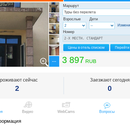
Маршрут
Взрослые
Дети
Измени
Номер
Цены в отель списком
Перейти 
3 897
RUB
роживают сейчас
Заезжают сегодня
2
0
ея
Видео
WebCams
Вопросы
формация