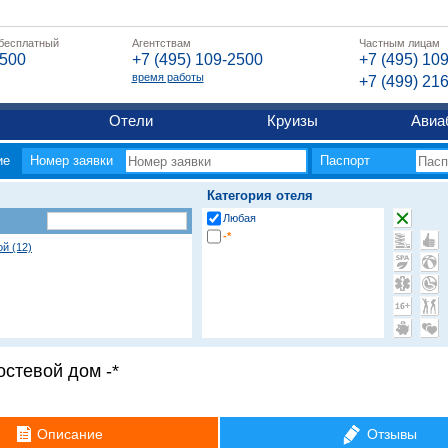
 бесплатный
Агентствам
Частным лицам
2500
+7 (495) 109-2500
+7 (495) 10
время работы
+7 (499) 21
Отели
Круизы
Авиа
ие
Номер заявки
Паспорт
Категория отеля
Любая
-*
ой (12)
стевой дом -*
аповедник
Описание
Отзывы
чка