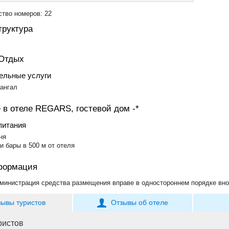
тво номеров: 22
руктура
 Отдых
ельные услуги
ангал
 в отеле REGARS, гостевой дом -*
питания
ня
и бары в 500 м от отеля
формация
министрация средства размещения вправе в одностороннем порядке вно
зывы туристов
Отзывы об отеле
ристов