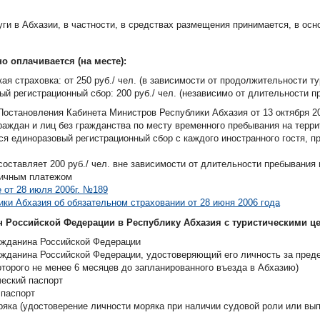
уги в Абхазии, в частности, в средствах размещения принимается, в о
о оплачивается (на месте):
ая страховка: от 250 руб./ чел. (в зависимости от продолжительности ту
ый регистрационный сбор: 200 руб./ чел. (независимо от длительности п
Постановления Кабинета Министров Республики Абхазия от 13 октября 2
раждан и лиц без гражданства по месту временного пребывания на терри
ится единоразовый регистрационный сбор с каждого иностранного гостя,
составляет 200 руб./ чел. вне зависимости от длительности пребывания 
личным платежом
 от 28 июля 2006г. №189
ики Абхазия об обязательном страховании от 28 июня 2006 года
н Российской Федерации в Республику Абхазия с туристическими ц
ажданина Российской Федерации
ажданина Российской Федерации, удостоверяющий его личность за преде
оторого не менее 6 месяцев до запланированного въезда в Абхазию)
еский паспорт
 паспорт
ряка (удостоверение личности моряка при наличии судовой роли или вып