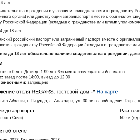
14 лет:
видетельства о рождении с указанием принадлежности к гражданству Р
нного органа) или действующий загранпаспорт вместе с оригиналом сви
у Российской Федерации (вкладыш о гражданстве или штамп уполномоче
4 до 18 лет:
нский российский паспорт или заграничный паспорт вместе с оригинало
ости к гражданству Российской Федерации (вкладыш о гражданстве или 
тям до 18 лет обязательно наличие свидетельства о рождении, даже
е
ся с 0 лет. Дети до 1.99 лет без места размещаются бесплатно
с:
заезд после 14:00, выезд до 12:00
с животными:
запрещено
жение отеля REGARS, гостевой дом -*
На карте
ика Абхазия, г. Пицунда, с. Алахадзы, ул. 30 лет освобождения Гагры, д
ие до аэропорта
Расстоян
опорт г.Сочи)
​50 км (жд
я об отеле
тва: 2017, Год реновации: 2023