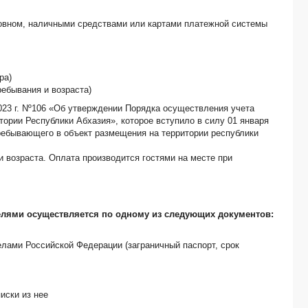
АСКЬАЛА, бутик отель комфорт -*
GREEN PARK, отель -*
сновном, наличными средствами или картами платежной системы
РУНО, гостевой дом эконом -*
АКРА, отель стандарт -*
САН СОЧИ ДЕЛИНА. АБХАЗИЯ , гостевой дом эконом -*
СОЛНЕЧНЫЙ, дом отдыха стандарт -*
ра)
ПАРАДАЙЗ, курортно-семейный комплекс стандарт -*
ребывания и возраста)
ОСТРОВОК, отель эконом -*
023 г. Nº106 «Об утверждении Порядка осуществления учета
ТРИСТАН, отель стандарт -*
тории Республики Абхазия», которое вступило в силу 01 января
POSEIDON HOTEL (ПОСЕЙДОН ОТЕЛЬ), гостевой дом стандарт -*
 пребывающего в объект размещения на территории республики
LION, эко-отель стандарт -*
и возраста. Оплата производится гостями на месте при
SUNNY VILLAGE (САННИ ВИЛЛАДЖ), гостевой дом эконом -*
ХОРОШЕЕ МЕСТО, коттеджи -*
PLATAN, мини-отель эконом -*
СТРЕЛЕЦ, отель -*
елями осуществляется по одному из следующих документов:
ПРЕСТИЖ, гостиница эконом -*
AURORA INN, отель -*
лами Российской Федерации (заграничный паспорт, срок
LAVRA, гостиница эконом -*
ГОСТИ КАВКАЗА, отель -*
WHITE HOTEL (БЕЛЫЙ ДОМ), отель стандарт -*
АХЧЫПСЫ, гостевой дом эконом -*
иски из нее
ECO VILLAGE, отель-эконом -*