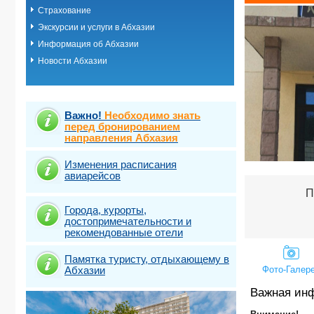
Страхование
Цандрипш
Экскурсии и услуги в Абхазии
Информация об Абхазии
Новости Абхазии
Важно!
Необходимо знать
перед бронированием
направления Абхазия
Изменения расписания
авиарейсов
П
Города, курорты,
достопримечательности и
рекомендованные отели
Памятка туристу, отдыхающему в
Абхазии
Фото-Галер
Важная ин