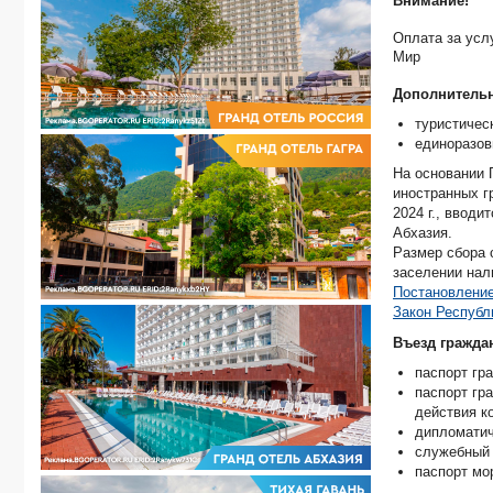
Внимание!
Оплата за усл
Мир
Дополнительн
туристическ
единоразов
На основании 
иностранных г
2024 г., ввод
Абхазия.
Размер сбора 
заселении на
Постановление
Закон Республ
Въезд гражда
паспорт гр
паспорт гр
действия к
дипломатич
служебный
паспорт мо