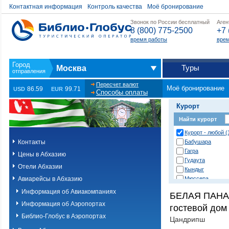
Контактная информация
Контроль качества
Моё бронирование
Звонок по России бесплатный
Аген
8 (800) 775-2500
+7 
время работы
врем
Туры
Москва
Пересчет валют
Моё бронирование
86.59
99.71
USD
EUR
Способы оплаты
Курорт
Найти курорт
Курорт - любой (
Контакты
Бабушара
Гагра
Цены в Абхазию
Гудаута
Отели Абхазии
Кындыг
Авиарейсы в Абхазию
Мюссера
Новый Афон
Информация об Авиакомпаниях
БЕЛАЯ ПАНА
Очамчыра
Информация об Аэропортах
гостевой дом 
Пицунда
Рицинский запов
Библио-Глобус в Аэропортах
Цандрипш
Сухум