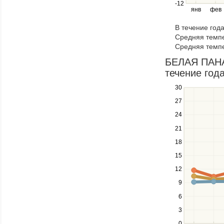
right
-12
янв
фев
keys
to
В течение год
navigate
Средняя темпе
through
Средняя темпе
items
in
БЕЛАЯ ПАНАМ
a
течение года
series.
30
Use
the
27
up
24
and
down
21
keys
18
to
navigate
15
between
12
series.
Use
9
the
6
left
3
and
right
0