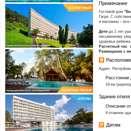
Примечание
Гостевой дом
"Бе
Гагра. С собстве
и магазины – все
Дети
до 2 лет ра
письменному увед
здоровье ребенка
Расчетный час
: 
Размещение с ж
Расположе
Адрес: Республика
Расстояние 
19 км (аэропор
Здание отеля
Описание о
​4-этажное зд
Детям