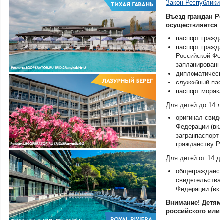
Закон Республики
Въезд граждан Р
осуществляется 
паспорт гражд
паспорт гражд
Российской Фе
запланированн
дипломатичес
служебный па
паспорт моряк
Для детей до 14 
оригинал свид
Федерации (вк
загранпаспорт
гражданству Р
Для детей от 14 д
общегражданск
свидетельства
Федерации (вк
Внимание! Детям
российского или