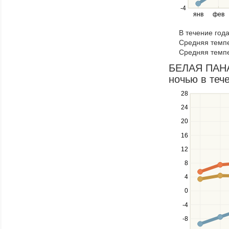
right
-4
янв
фев
keys
to
В течение год
navigate
Средняя темпе
through
Средняя темпе
items
in
БЕЛАЯ ПАНАМ
a
ночью в тече
series.
Use
28
the
24
up
20
and
down
16
keys
12
to
navigate
8
between
4
series.
Use
0
the
-4
left
-8
and