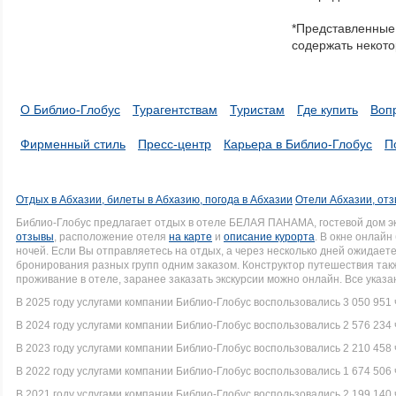
in
*Представленные 
a
содержать некото
series.
О Библио-Глобус
Турагентствам
Туристам
Где купить
Воп
Фирменный стиль
Пресс-центр
Карьера в Библио-Глобус
П
Отдых в Абхазии, билеты в Абхазию, погода в Абхазии
Отели Абхазии, отз
Библио-Глобус предлагает отдых в отеле БЕЛАЯ ПАНАМА, гостевой дом э
отзывы
, расположение отеля
на карте
и
описание курорта
. В окне онлай
ночей. Если Вы отправляетесь на отдых, а через несколько дней ожидает
бронирования разных групп одним заказом. Конструктор путешествия так
проживание в отеле, заранее заказать экскурсии можно онлайн. Все указ
В 2025 году услугами компании Библио-Глобус воспользовались 3 050 951 
В 2024 году услугами компании Библио-Глобус воспользовались 2 576 234 
В 2023 году услугами компании Библио-Глобус воспользовались 2 210 458 
В 2022 году услугами компании Библио-Глобус воспользовались 1 674 506 
В 2021 году услугами компании Библио-Глобус воспользовались 2 199 140 