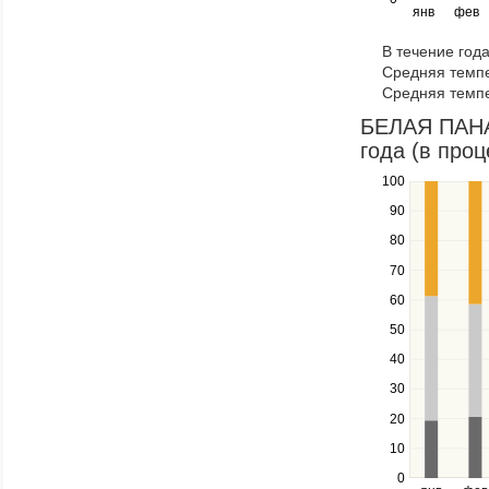
янв
фев
keys
to
В течение год
navigate
Средняя темпе
through
Средняя темпе
items
in
БЕЛАЯ ПАНАМ
a
года (в проц
series.
100
Use
the
90
up
80
and
down
70
keys
60
to
navigate
50
between
40
series.
Use
30
the
20
left
10
and
right
0