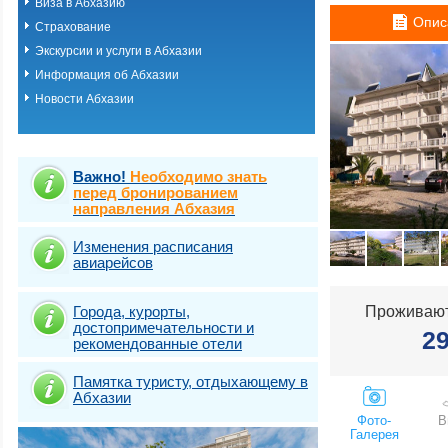
Виза в Абхазию
Холодная Речка
Опис
Страхование
Цандрипш
Экскурсии и услуги в Абхазии
Информация об Абхазии
Новости Абхазии
Важно!
Необходимо знать
перед бронированием
направления Абхазия
Изменения расписания
авиарейсов
Города, курорты,
Проживают
достопримечательности и
2
рекомендованные отели
Памятка туристу, отдыхающему в
Абхазии
Фото-
В
Галерея