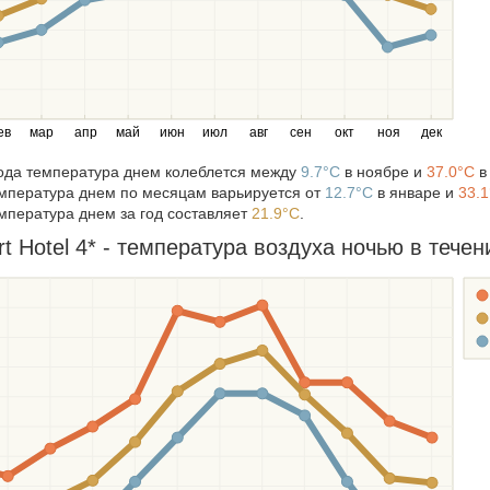
ев
мар
апр
май
июн
июл
авг
сен
окт
ноя
дек
года температура днем колеблется между
9.7°C
в ноябре и
37.0°C
в
мпература днем по месяцам варьируется от
12.7°C
в январе и
33.
мпература днем за год составляет
21.9°C
.
rt Hotel 4* - температура воздуха ночью в течен