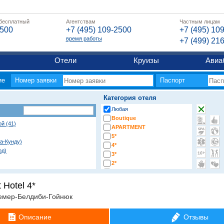
 бесплатный
Агентствам
Частным лицам
2500
+7 (495) 109-2500
+7 (495) 10
время работы
+7 (499) 21
Отели
Круизы
Авиа
ие
Номер заявки
Паспорт
Категория отеля
Любая
Boutique
ой (41)
APARTMENT
5*
а-Кунду)
4*
од)
3*
2*
-*
 Hotel 4*
емер-Белдиби-Гойнюк
ре)
Описание
Отзывы
рихисар)