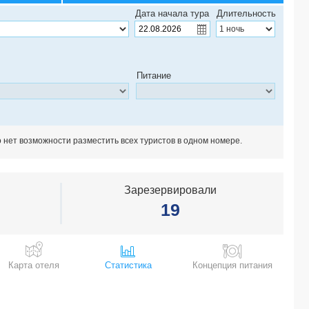
Maxx Royal Kemer 5*
Дата начала тура
Длительность
Hotel (Istanbul Classic Tour) 4*
Hotel (Istanbul Classic Tour) 5*
The Nest Hotel Special -*
Akra Didim 5*
Питание
Fortuna Alanya 5*
Galatower Hotel (ex. The Galataport Hotel) 3*
Le Marden Hotel SPA BTQ Boutique
Sandy Beach 4*
Montebello Resort 4*
о нет возможности разместить всех туристов в одном номере.
Anadolu Hotel Bodrum 4*
Alder Garden Hotel (ex. Eldar Garden Resort Hotel) 4*
Hotel Centro Boutique
Зарезервировали
Perapolis Hotel 3*
19
Intercontinental Istanbul, an Ihg Hotel 5*
Michell Hotel (only adults 16+) 5*
Ali Bey Club & Park 5*
Mare Deluxe Residences & Villas Boutique
Карта отеля
Статистика
Концепция питания
MyLome Luxury Hotel & Resort 5*
Four Sides Hotel Sisli Istanbul 4*
La Muer City Hotel (ex. Muer City Hotel) 4*