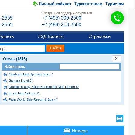
Личный кабинет
Турагентствам
Туристам
Экстренная поддержка туристов
9-2555
+7 (495) 009-2500
6-2555
+7 (499) 213-2500
билеты
Ж/Д Билеты
Страховки
Отель (1813)
X
Найти отель
Obahan Hotel Special Class -*
Samara Hotel 5*
DoubleTree by Hilton Bodrum Isil Club Resort 5*
Ersu Hotel Sirkeci 3*
Palm World Side Resort & Spa 4*
Citadines Maslak Hotel Istanbul Boutique
Aska Just In Beach 5*
Genova Hotel Boutique
Ananea Kleopatra Beach (ex. Cooks Club Alanya) (only adults 12+) 4*
Номера
Aliee Istanbul Hotel 5*