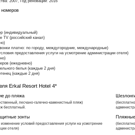
тва: 2007, Год реновации: 2016
 номеров
ер (индивидуальный)
е TV (российский канал)
но)
(звонки платно: по городу, междугородние, международные)
условия предоставления услуги на усмотрение администрации отеля)
но)
еров (ежедневно)
ельного белья (каждые 2 дня)
тенец (каждые 2 дня)
ля Erkal Resort Hotel 4*
ие до пляжа
Шезлонг
ественный, песчано-галечно-каменистный пляж)
(бесплатно
яж бесплатный.
администр
щитные зонты
Пляжные
, изменение условий предоставления услуги на усмотрение
​(бесплатн
ции отеля)
администр