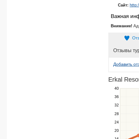
Сайт:
http:
Важная ин
Внимание!
Ад
От
Отзывы ту
Добавить от
Erkal Reso
40
Use
the
36
up
32
and
down
28
keys
24
to
navigate
20
between
16