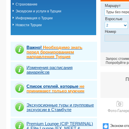
Страхование
Измир (Чешм
Маршрут
Кемер-Белди
Экскурсии и услуги в Турции
Кириш-Чамью
Информация о Турции
Взрослые
Кушадасы
Новости Турции
Мармарис
Саригерме
Номер
Сиде
Стамбул (Ар
Стамбул (Ат
Важно!
Необходимо знать
Стамбул (Ба
перед бронированием
направления Турция
Стамбул (Ба
Запрос стоимо
Стамбул (Бе
Попробуйте ра
Стамбул (Бе
Изменения расписания
авиарейсов
Стамбул (Бю
Стамбул (Др
П
Стамбул (Еш
Список отелей, которые
не
Стамбул (Кар
принимают только мужчин
Стамбул (Кя
Стамбул (Ла
Стамбул (Ле
Экскурсионные туры и групповые
Стамбул (Си
экскурсии в Стамбуле
Фото-Галер
Стамбул (Ст
Стамбул (Та
Premium Lounge (CIP TERMINAL)
Стамбул (То
Эконом-от
& Elite Lounge (EX. MEET &
Стамбул (Фа