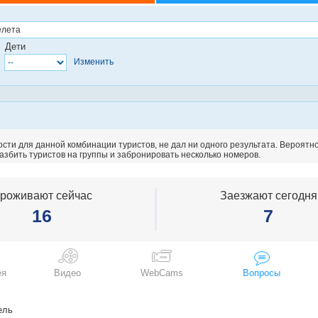
е)
би-Гойнюк
ва-Текирова-Демре
Дети
Изменить
навункёй)
атюрк Аэропорт)
гджылар)
йрампаша)
сти для данной комбинации туристов, не дал ни одного результата. Вероятн
йоглу)
збить туристов на группы и забронировать несколько номеров.
шикташ-Ортакёй)
йюкада)
угие районы)
роживают сейчас
Заезжают сегодня
илькей)
16
7
акёй-Галата)
гытхане)
лели-Аксарай)
вент-Маслак)
ркеджи)
ея
Видео
WebCams
Вопросы
арый город-Султанахмет)
ксим)
пкапы)
ель
тих)