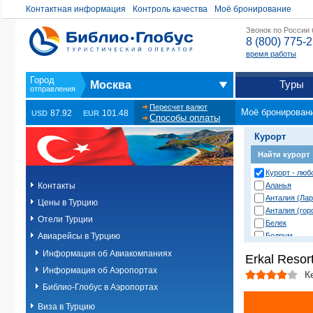
Контактная информация
Контроль качества
Моё бронирование
Звонок по России
8 (800) 775-
время работы
Туры
Москва
Пересчет валют
Моё бронирован
87.92
101.48
USD
EUR
Способы оплаты
Курорт
Найти курорт
Курорт - люб
Контакты
Аланья
Анталия (Лар
Цены в Турцию
Анталия (гор
Отели Турции
Белек
Авиарейсы в Турцию
Бодрум
Даламан
Информация об Авиакомпаниях
Erkal Resort
Дача
Информация об Аэропортах
Дидим
К
Измир
Библио-Глобус в Аэропортах
Измир (Ёзде
Виза в Турцию
Измир (Сефе