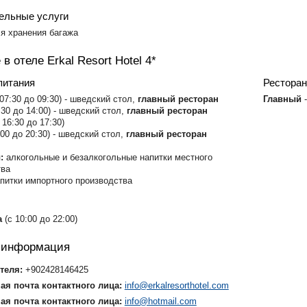
ельные услуги
я хранения багажа
в отеле Erkal Resort Hotel 4*
питания
Рестора
 07:30 до 09:30) - шведский стол,
главный ресторан
Главный
-
:30 до 14:00) - шведский стол,
главный ресторан
 16:30 до 17:30)
:00 до 20:30) - шведский стол,
главный ресторан
:
алкогольные и безалкогольные напитки местного
тва
питки импортного производства
а
(с 10:00 до 22:00)
я информация
теля:
+902428146425
ая почта контактного лица:
info@erkalresorthotel.com
ая почта контактного лица:
info@hotmail.com