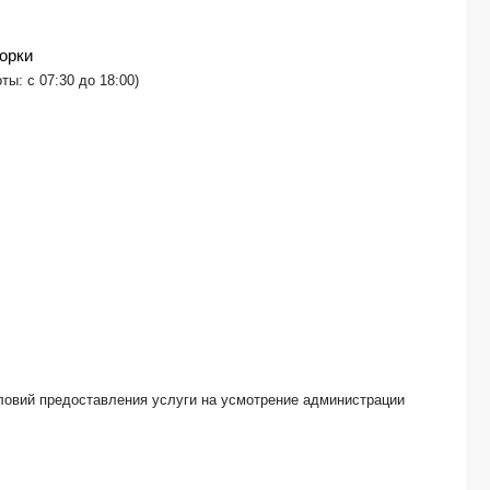
Greenwood Suites Resort 5*
Marti Beach Prime (ex. Marti Beach Hotel) 3*
орки
Gleam Bomonti Hotel Boutique
Rios Beach 4*
ты: с 07:30 до 18:00)
Commodore Elite Suites Spa (only adults 18+) 5*
Divas Hotel 3*
Grand Naki Hotel 4*
Max Nova Hotel (ex. Bin Billa) 3*
Royal Bosphorus Hotel Special Class -*
Cape Bodrum Luxury Hotel & Beach 4*
Concordia Celes 5*
Blue Dreams Resort & Spa 5*
Calido Maris 5*
Clover Magic Park Side Hotel 3*
CVK Park Bosphorus Istanbul 5*
Nagi Beach 3*
Babaylon Hotel 4*
условий предоставления услуги на усмотрение администрации
Side Zeugma (only adults 16+) 4*
Skalion Hotel 4*
Grand Washington 4*
Test Hotel 5*