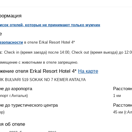
ишли)
ппадокия (прилёт в Стамбул)
формация
ссический
исок отелей, которые не принимают только мужчин
дениз
е
езопасности
в отеле
Erkal Resort Hotel 4*
с
: Check in (время заезда) после 14:00, Check out (время выезда) до 12:0
змещение с животными в отеле запрещено.
жение отеля Erkal Resort Hotel 4*
На карте
RK BULVARI 519 SOKAK NO 7 KEMER ANTALYA
ие до аэропорта
Расстоян
опорт г.Анталья)
1 км
е до туристического центра
Расстоян
ер)
45 км (г.А
я об отеле