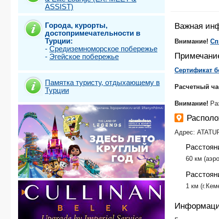
ASSIST)
Стамбул (Ш
Стамбул + Ка
Города, курорты,
Важная ин
Стамбул Кла
достопримечательности в
Турунч
Турции:
Внимание!
Сп
Фетхие-Олю
-
Средиземноморское побережье
Примечани
-
Эгейское побережье
Сертификат б
Памятка туристу, отдыхающему в
Расчетный ча
Турции
Внимание!
Ра
Располо
Адрес: ATATU
Расстоян
60 км (аэр
Расстояни
1 км (г.Кем
Информаци