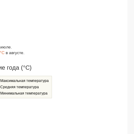
Poseidon Hotel (only adults 16+) 4*
Albora Hotel 3*
Roxx Royal Hotel 3*
Alanya Risus Park Hotel 4*
Agon Hotel 3*
Kleopatra Aslan Corner Hotel 3*
Sunmelia Beach Resort 5*
 июле.
Club Hotel Phaselis Rose 5*
1°C
в августе.
Ramada Resort Akbuk 5*
Seher Resort & Spa 5*
Henna Hotel Istanbul 3*
ие года (°C)
Fuat Bey Palace Hotel 3*
AHC Taksim Hotel (ex.Villa Zurich Hotel) 3*
Максимальная температура
Ring Stone Hotels Bosphorus 4*
Средняя температура
Grand Emir Hotel 3*
Минимальная температура
Long Beach Alanya 5*
Grand Cortez Resort Hotel & Spa 5*
Stella Hotel Kemer 4*
Club Bayar Beach Hotel 4*
Palm Wings Ephesus Hotel 5*
Hotellino Istanbul 4*