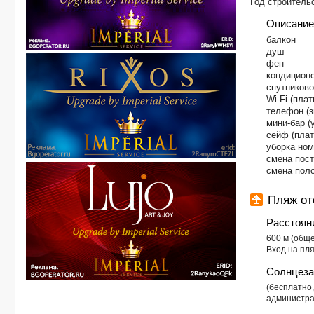
Год строительс
Описание
​балкон
душ
фен
кондицион
спутниково
Wi-Fi (плат
телефон 
мини-бар (
сейф (плат
уборка ном
смена пост
смена поло
Пляж оте
Расстоян
600 м (общ
Вход на пл
Солнцеза
(бесплатно
администра