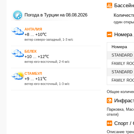
Бассейн 
Погода в Турции на 08.08.2026
Количест
один откр
АНТАЛИЯ
Номера
+8 ... +10℃
ветер северо-западный, 1-3 м/с
Номера
БЕЛЕК
STANDARD
+10 ... +12℃
ветер юго-восточный, 2-4 м/с
FAMILY RO
STANDARD
СТАМБУЛ
+9 ... +11℃
FAMILY RO
ветер юго-восточный, 1-3 м/с
Общее количес
Инфраст
Парковка, Мас
отеля)
Спорт /
Описание трен