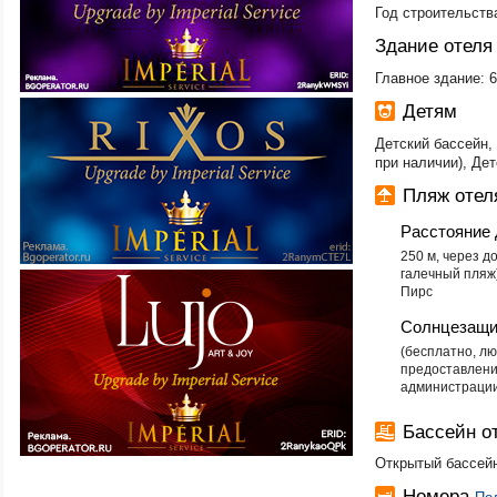
Год строительств
Здание отеля
Главное здание: 
Детям
Детский бассейн, 
при наличии), Де
Пляж отеля
Расстояние 
​250 м, через 
галечный пляж
Пирс
Солнцезащи
​(бесплатно, 
предоставлени
администрации
Бассейн от
Открытый бассей
Номера