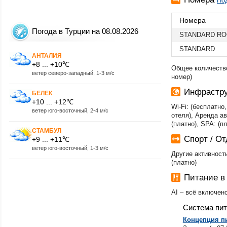
Под
Номера
Погода в Турции на 08.08.2026
STANDARD R
STANDARD
АНТАЛИЯ
+8 ... +10℃
Общее количество
ветер северо-западный, 1-3 м/с
номер)
Инфрастру
БЕЛЕК
+10 ... +12℃
Wi-Fi: (бесплатн
ветер юго-восточный, 2-4 м/с
отеля), Аренда ав
(платно), SPA: (п
СТАМБУЛ
Спорт / О
+9 ... +11℃
ветер юго-восточный, 1-3 м/с
Другие активност
(платно)
Питание в 
AI – всё включен
Система пи
Концепция пи