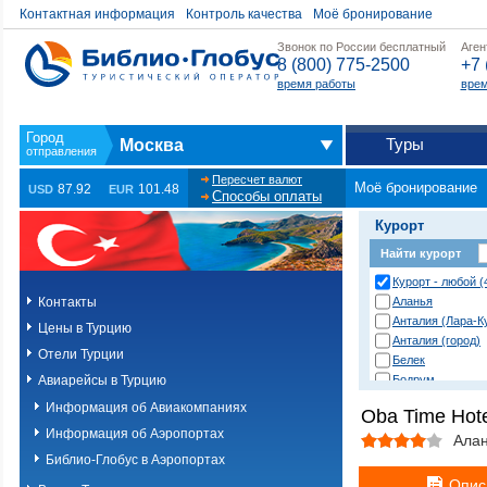
Контактная информация
Контроль качества
Моё бронирование
Звонок по России бесплатный
Аген
8 (800) 775-2500
+7 
время работы
врем
Туры
Москва
Пересчет валют
Моё бронирование
87.92
101.48
USD
EUR
Способы оплаты
Курорт
Найти курорт
Курорт - любой (
Контакты
Аланья
Анталия (Лара-К
Цены в Турцию
Анталия (город)
Отели Турции
Белек
Авиарейсы в Турцию
Бодрум
Даламан
Информация об Авиакомпаниях
Oba Time Hote
Дача
Информация об Аэропортах
Дидим
Ала
Измир
Библио-Глобус в Аэропортах
Измир (Ёздере)
Опис