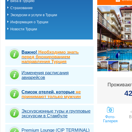
Виза в Турцию
Измир (Сеферих
Страхование
Измир (Чешме)
Кемер-Белдиби-
Экскурсии и услуги в Турции
Кириш-Чамьюва-
Информация о Турции
Кушадасы
Новости Турции
Мармарис
Саригерме
Сиде
Стамбул (Арнаву
Стамбул (Ататюр
Важно!
Необходимо знать
Стамбул (Багдж
перед бронированием
направления Турция
Стамбул (Байра
Стамбул (Бейогл
Стамбул (Бешик
Изменения расписания
авиарейсов
Стамбул (Бюйюк
Стамбул (Другие
Проживают
Стамбул (Ешиль
4
Список отелей, которые
не
Стамбул (Каракё
принимают только мужчин
Стамбул (Кягытх
Стамбул (Лалели
Стамбул (Левен
Экскурсионные туры и групповые
Стамбул (Сирке
экскурсии в Стамбуле
Фото-
В
Стамбул (Старый
Галерея
Султанахмет)
Стамбул (Такси
Premium Lounge (CIP TERMINAL)