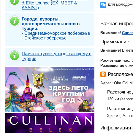
& Elite Lounge (EX. MEET &
Стамбул (Топка
Для молодож
ASSIST)
Стамбул (Фатих)
Стамбул (Шишли
Города, курорты,
Стамбул + Каппа
Важная инфо
достопримечательности в
Стамбул)
Турции:
Стамбул Класси
-
Средиземноморское побережье
Внимание!
Списо
Турунч
-
Эгейское побережье
Фетхие-Олюдени
Примечание
Внимание!
В лет
Памятка туристу, отдыхающему в
Турции
​Расчётный час:
Размещение с ж
Расположе
Адрес: Oba Göl Me
Расстояние 
​130 км (аэроп
Расстояние 
​3,5 км (г.Алан
Информация 