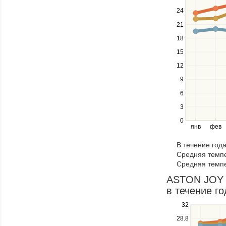
up
24
and
down
21
keys
18
to
navigate
15
between
12
series.
Use
9
the
6
left
3
and
right
0
янв
фев
keys
to
В течение год
navigate
Средняя темпе
through
Средняя темпе
items
in
ASTON JOY 
a
в течение го
series.
Use
32
the
28.8
up