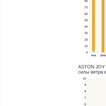
80
and
down
70
keys
60
to
navigate
50
between
40
series.
Use
30
the
20
left
10
and
right
0
янв
фев
keys
to
navigate
ASTON JOY 
through
силы ветра в
items
in
10
Use
a
the
9
series.
up
8
and
down
7
keys
6
to