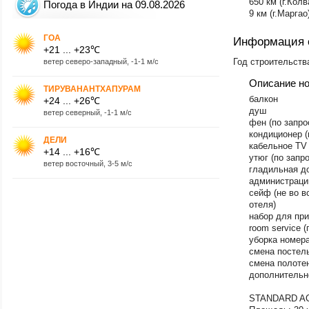
​650 км (г.Колв
Погода в Индии на 09.08.2026
9 км (г.Маргао
ГОА
Информация 
+21 ... +23℃
Год строительств
ветер северо-западный, -1-1 м/с
Описание н
ТИРУВАНАНТХАПУРАМ
​балкон
+24 ... +26℃
душ
ветер северный, -1-1 м/с
фен (по запро
кондиционер 
ДЕЛИ
кабельное TV 
+14 ... +16℃
утюг (по запр
ветер восточный, 3-5 м/с
гладильная до
администраци
сейф (не во в
отеля)
набор для при
room service (
уборка номера
смена постель
смена полотен
дополнительно
STANDARD A