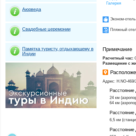
Галерея
Южный Гоа. Кав
Аюрведа
Южный Гоа. Кол
Южный Гоа. Мад
Эконом-отель
Южный Гоа. Моб
Южный Гоа. Пал
Свадебные церемонии
Пляжный оте
Южный Гоа. Уто
Памятка туристу, отдыхающему в
Примечание
Индии
​Расчетный час:
C
Размещение с ж
Располож
Адрес: H.NO-469/2
Расстояние 
24 км (аэропо
64 км (аэропор
Расстояние 
6,5 км (станци
Расстояние 