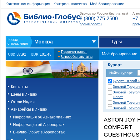
Контактная информация
Контроль качества
Моё бронирование
Звонок по России бесплатный
Аген
8 (800) 775-2500
+7 
время работы
врем
Туры
Москва
Пересчет валют
Моё бронирование
87.92
101.48
USD
EUR
Способы оплаты
Курорт
Найти курорт
Курорт - любой (
Контакты
Золотой Треугол
Золотой Треугол
Цены в Индию
шепот
Отели Индии
Золотой Треугол
Золотой Треугол
Авиарейсы в Индию
(Катманду и Наг
Информация об Авиакомпаниях
ASTON JOY 
Золотой Треугол
(Катманду и Чит
Информация об Аэропортах
COMFORT
Золотой Треугол
Библио-Глобус в Аэропортах
GUESTHOUSE
(Катманду)
Золотой Треугол