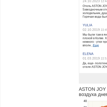
24.10.2023
12:4
Отель ASTON JOY
5звездночным оте
холодильник, душ,
Горячая вода была
YULIA
02.10.2019
22:4
Мы были там в янв
плохой в Колве. 
немного - утюг п
вполн...
Еще
ELENA
01.03.2019
22:5
Да, еще- полотенц
отеля ASTON J
ASTON JOY 
воздуха днем
40
Use
the