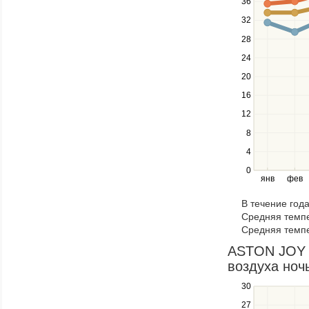
36
up
32
and
down
28
keys
24
to
navigate
20
between
16
series.
12
Use
the
8
left
4
and
right
0
янв
фев
keys
to
В течение год
navigate
Средняя темпе
through
Средняя темпе
items
in
ASTON JOY 
a
воздуха ночь
series.
30
Use
the
27