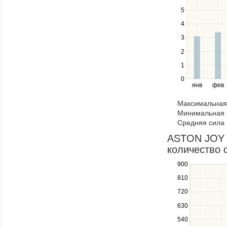
navigate
5
between
4
series.
Use
3
the
2
left
1
and
right
0
янв
фев
keys
to
Максимальная 
navigate
Минимальная 
through
Средняя сила 
items
in
ASTON JOY
a
количество 
series.
900
Use
the
810
up
720
and
down
630
keys
540
to