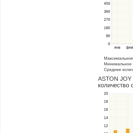
navigate
450
between
360
series.
270
Use
the
180
left
90
and
right
0
янв
фев
keys
to
Максимальное 
navigate
Минимальное к
through
Среднее колич
items
in
ASTON JOY
a
количество 
series.
20
Use
the
18
up
16
and
down
14
keys
12
to