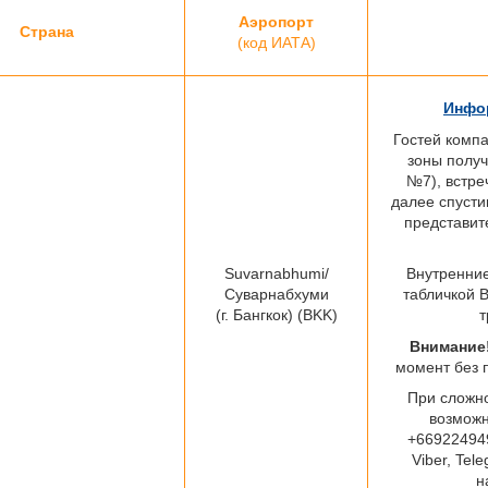
Аэропорт
Страна
(код ИАТА)
Инфор
Гостей комп
зоны получ
№7), встре
далее спусти
представит
Suvarnabhumi/
Внутренние
Суварнабхуми
табличкой B
(г. Бангкок) (BKK)
т
Внимание
момент без 
При сложно
возможн
+66922494
Viber, Tel
н