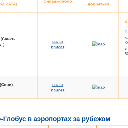
Онлайн-табло
код ИАТА)
добраться
В
г
П
к
(Санкт-
вылет
К
рг)
прилет
в
5
 (Сочи)
вылет
прилет
-Глобус в аэропортах за рубежом