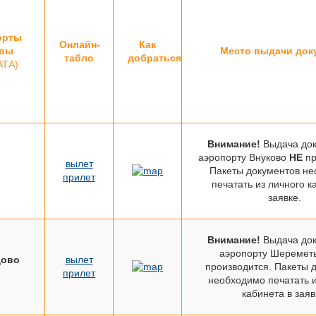
орты
Онлайн-
Как
вы
Место выдачи док
табло
добраться
АТА)
Внимание!
Выдача док
аэропорту Внуково
НЕ
пр
вылет
Пакеты документов н
прилет
печатать из личного к
заявке.
Внимание!
Выдача док
аэропорту Шеремет
дово
вылет
производится. Пакеты 
прилет
необходимо печатать и
кабинета в заяв