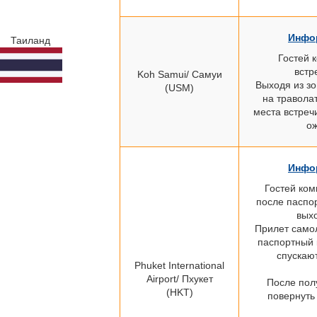
Инфор
Таиланд
Гостей 
встр
Koh Samui/ Самуи
Выходя из зо
(USM)
на травола
места встречи
ож
Инфор
Гостей ко
после паспор
выхо
Прилет самол
паспортный к
спускаю
Phuket
International
Airport/
Пхукет
После пол
(HKT)
повернуть