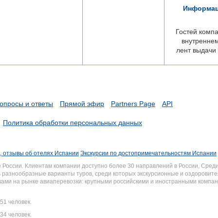
Информац
Гостей комп
внутреннем
лент выдачи 
опросы и ответы
Прямой эфир
Partners Page
API
Политика обработки персональных данных
, отзывы об отелях Испании
Экскурсии по достопримечательностям Испании
России. Клиентам компании доступно более 30 направлений в России, Среди
разнообразные варианты туров, среди которых экскурсионные и оздоровите
иками на рынке авиаперевозки: крупными российскими и иностранными комп
51 человек.
34 человек.