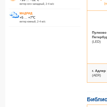
(
ветер юго-западный, 2-4 м/с
МАДРИД
+5 ... +7℃
ветер южный, 2-4 м/с
Пулково 
Петербу
(LED)
г. Адлер
(AER)
Библио