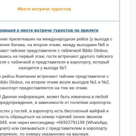
Место встречи туристов
мация о месте встречи туристов по прилете
ании прилетевших на международном рейсе (у выхода с
ения багажа, на втором этаже, между выходами №6 и
чают тайские представители с табличкой Biblio Globus,
вшись на первый этаж, гости встречают другого тайского
еля с табличкой и представителя в аэропорту, который
находится у выхода №7.
 рейсы Компании встречают тайские представители с
iblio Globus, на втором этаже возле выходов №1 и №2,
ранспорт предоставляется на том же этаже.
!
Данная информация, может быть изменена в любой
предупреждения, в зависимости от политики аэропорта.
стях у гостей, в аэропорту есть бесплатный вайфай и
ость обращаться на номер горячей линии звонком
949, или через мессенджер +66922791199 (WhatsApp,
egram) или связываться с представителем в аэропорту
апрямую, по номеру указанному на ваучере.