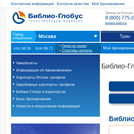
Контактная информация
Контроль качества
Моё бронирование
Звонок по России
8 (800) 775-
время работы
Туры
Москва
Пересчет валют
Моё бронирован
86.59
99.71
USD
EUR
Способы оплаты
Авиабилеты
Библио-Гл
Информация об Авиакомпаниях
Аэропорты России: профили
Зарубежные аэропорты: профили
Библио-Глобус в Аэропортах
База: бронирование
Новости и оперативная информация
Библио