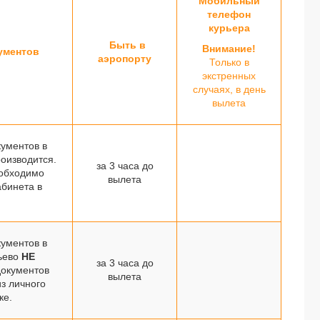
Мобильный
телефон
курьера
Быть в
Внимание!
ументов
аэропорту
Только в
экстренных
случаях, в день
вылета
ументов в
оизводится.
за 3 часа до
еобходимо
вылета
абинета в
ументов в
ьево
НЕ
за 3 часа до
документов
вылета
з личного
ке.