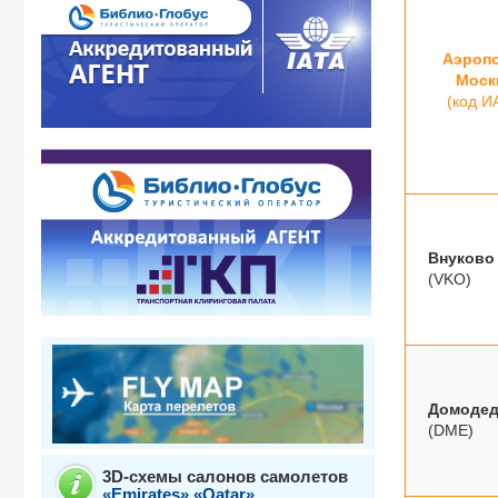
Аэроп
Моск
(код И
Внуково
(VKO
)
Домоде
(DME)
3D-схемы салонов самолетов
«Emirates»
«Qatar»