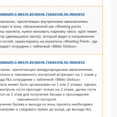
мация о месте встречи туристов по прилете
компании, прилетевших внутренними авиалиниями,
ечают в зоне, обозначенной как «Meeting point».
ны прилета, нужно миновать парковку такси, идти левее
тор (движущаяся лента), который ведет в направлении
 гостей, ориентируясь на указатели «Meeting Point», где
идает сотрудник с табличкой «Biblio Globus».
мация о месте встречи туристов по прилете
мпании, прилетающих международными авиалиниями,
тного и таможенного контролей встречают на 1 этаже у
да №1 сотрудники с табличкой «Biblio Globus».
ета может быть организован на 1 или 2 этажах, однако,
онтроль гости проходят только на 2 этаже, далее гости
тся на 1 этаж для получения багажа и прохождения
таможенного контроля.
учения багажа и выхода из зоны прилета необходимо
 направо и следовать прямо до конца, до выхода №1.