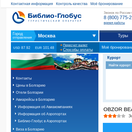
Контактная информация
Контроль качества
Моё бронирование
Звонок по России
8 (800) 775-
время работы
Туры
Москва
Пересчет валют
Моё бронирован
87.92
101.48
USD
EUR
Способы оплаты
Курорт
Найти курорт
Контакты
Цены в Болгарию
Отели Болгарии
Авиарейсы в Болгарию
Информация об Авиакомпаниях
OBZOR BEA
Информация об Аэропортах
З
Библио-Глобус в Аэропортах
Виза в Болгарию