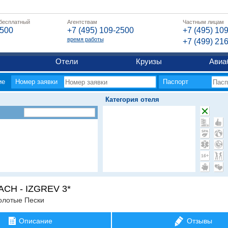
 бесплатный
Агентствам
Частным лицам
2500
+7 (495) 109-2500
+7 (495) 10
время работы
+7 (499) 21
Отели
Круизы
Авиа
ие
Номер заявки
Паспорт
Категория отеля
CH - IZGREV 3*
олотые Пески
Описание
Отзывы