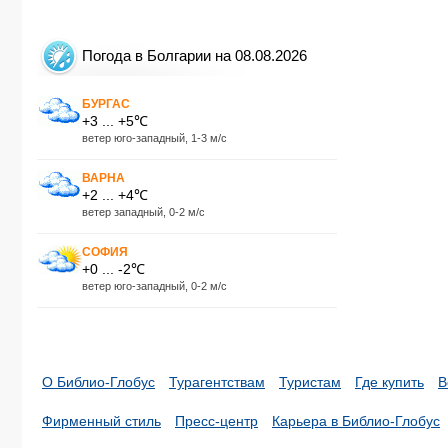
Погода в Болгарии на 08.08.2026
БУРГАС
+3 ... +5℃
ветер юго-западный, 1-3 м/с
ВАРНА
+2 ... +4℃
ветер западный, 0-2 м/с
СОФИЯ
+0 ... -2℃
ветер юго-западный, 0-2 м/с
О Библио-Глобус
Турагентствам
Туристам
Где купить
В
Фирменный стиль
Пресс-центр
Карьера в Библио-Глобус