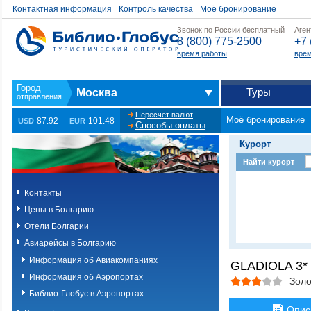
Контактная информация
Контроль качества
Моё бронирование
Звонок по России бесплатный
Аген
8 (800) 775-2500
+7 
время работы
врем
Туры
Москва
Пересчет валют
Моё бронирование
87.92
101.48
USD
EUR
Способы оплаты
Курорт
Найти курорт
Контакты
Цены в Болгарию
Отели Болгарии
Авиарейсы в Болгарию
Информация об Авиакомпаниях
GLADIOLA 3*
Информация об Аэропортах
Золо
Библио-Глобус в Аэропортах
Опис