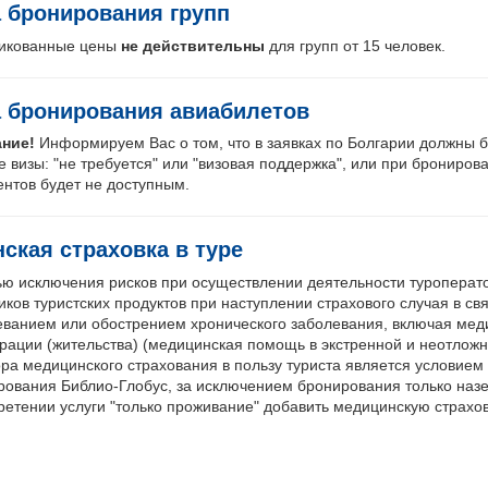
 бронирования групп
икованные цены
не действительны
для групп от 15 человек.
 бронирования авиабилетов
ние!
Информируем Вас о том, что в заявках по Болгарии должны б
е визы: "не требуется" или "визовая поддержка", или при брониро
ентов будет не доступным.
ская страховка в туре
ью исключения рисков при осуществлении деятельности туроперат
иков туристских продуктов при наступлении страхового случая в 
еванием или обострением хронического заболевания, включая меди
трации (жительства) (медицинская помощь в экстренной и неотложн
ра медицинского страхования в пользу туриста является условием
рования Библио-Глобус, за исключением бронирования только наз
ретении услуги "только проживание" добавить медицинскую страхо