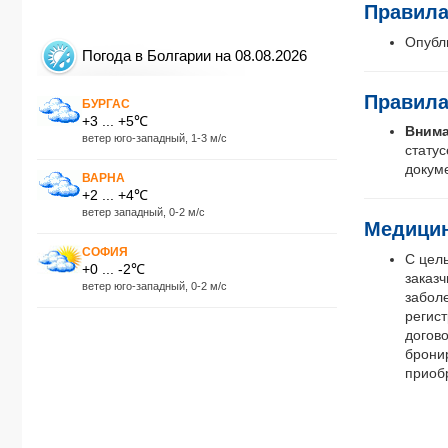
Правила
Опубл
Погода в Болгарии на 08.08.2026
Правила
БУРГАС
+3 ... +5℃
Внима
ветер юго-западный, 1-3 м/с
статус
докум
ВАРНА
+2 ... +4℃
ветер западный, 0-2 м/с
Медицин
СОФИЯ
С цел
+0 ... -2℃
заказч
ветер юго-западный, 0-2 м/с
забол
регис
догово
брони
приоб