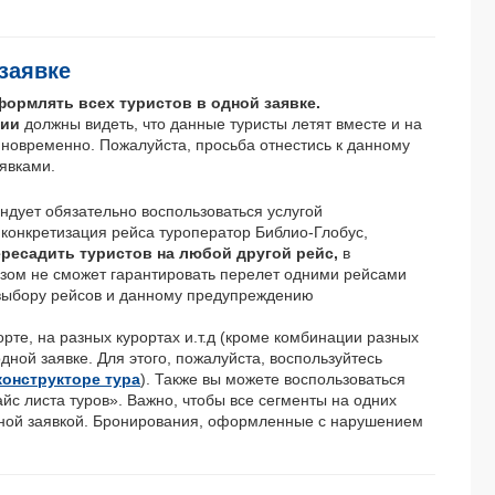
заявке
ормлять всех туристов в одной заявке.
нии
должны видеть, что данные туристы летят вместе и на
новременно. Пожалуйста, просьба отнестись к данному
явками.
ендует обязательно воспользоваться услугой
и конкретизация рейса туроператор Библио-Глобус,
ересадить туристов на любой другой рейс,
в
азом не сможет гарантировать перелет одними рейсами
 выбору рейсов и данному предупреждению
рте, на разных курортах и.т.д (кроме комбинации разных
дной заявке. Для этого, пожалуйста, воспользуйтесь
конструкторе тура
). Также вы можете воспользоваться
с листа туров». Важно, чтобы все сегменты на одних
одной заявкой. Бронирования, оформленные с нарушением