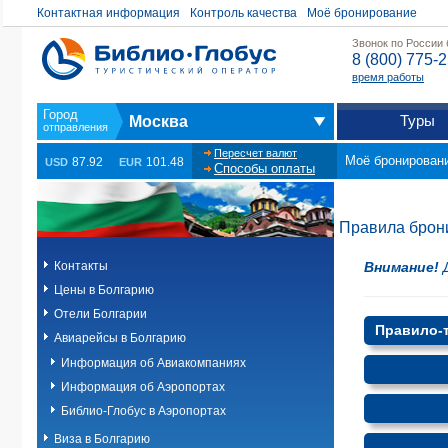
Контактная информация
Контроль качества
Моё бронирование
Звонок по России
8 (800) 775-
время работы
Туры
Москва
Пересчет валют
Моё бронирован
87.92
101.48
USD
EUR
Способы оплаты
Правила брон
Внимание!
Д
Контакты
Цены в Болгарию
Отели Болгарии
Правило-т
Авиарейсы в Болгарию
Информация об Авиакомпаниях
Информация об Аэропортах
Библио-Глобус в Аэропортах
Виза в Болгарию