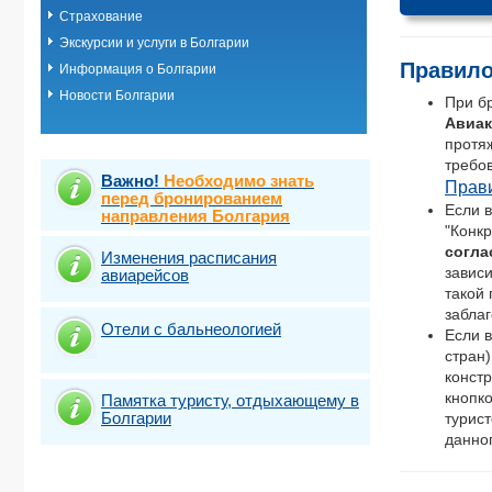
Страхование
Экскурсии и услуги в Болгарии
Правило
Информация о Болгарии
Новости Болгарии
При б
Авиак
протя
требо
Важно!
Необходимо знать
Прави
перед бронированием
Если в
направления Болгария
"Конкр
согла
Изменения расписания
завис
авиарейсов
такой
забла
Отели с бальнеологией
Если в
стран)
констр
кнопк
Памятка туристу, отдыхающему в
Болгарии
турис
данног