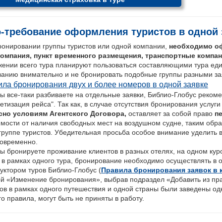
-требование оформления туристов в одной 
ронировании группы туристов или одной компании,
необходимо оф
омпания, пункт временного размещения, транспортные компа
жении вcего тура планируют пользоваться составляющими тура еди
ванию внимательно и не бронировать подобные группы разными за
ла бронирования двух и более номеров в одной заявке
ы все-таки разбиваете на отдельные заявки, Библио-Глобус реком
етизация рейса". Так как, в случае отсутствия бронирования услуг
сно условиям Агентского Договора,
оставляет за собой право
п
имости от наличия свободных мест на воздушном судне, таким обр
 группе туристов. Убедительная просьба особое внимание уделить
говременно.
ы бронируете проживание клиентов в разных отелях, на одном куро
 в рамках одного тура, бронирование необходимо осуществлять в о
уктором туров Библио-Глобус (
Правила бронирования заявок в 
ой «Изменение бронирования», выбрав подраздел «Добавить из прай
тов в рамках одного путешествия и одной страны были заведены 
о правила, могут быть не приняты в работу.