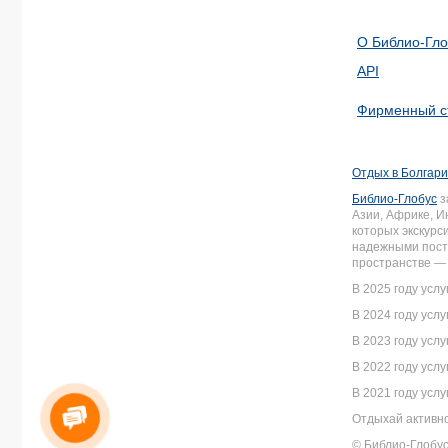
О Библио-Гло
API
Фирменный с
Отдых в Болгари
Библио-Глобус
з
Азии, Африке, И
которых экскурс
надежными пост
пространстве —
В 2025 году усл
В 2024 году усл
В 2023 году усл
В 2022 году усл
В 2021 году усл
Отдыхай активно
© Библио-Глобус