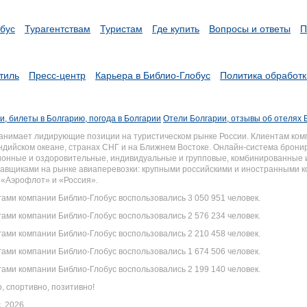
бус
Турагентствам
Туристам
Где купить
Вопросы и ответы
П
тиль
Пресс-центр
Карьера в Библио-Глобус
Политика обработ
и, билеты в Болгарию, погода в Болгарии
Отели Болгарии, отзывы об отелях 
анимает лидирующие позиции на туристическом рынке России. Клиентам ком
ндийском океане, странах СНГ и на Ближнем Востоке. Онлайн-система брон
ионные и оздоровительные, индивидуальные и групповые, комбинированные и 
авщиками на рынке авиаперевозки: крупными российскими и иностранными 
 «Аэрофлот» и «Россия».
угами компании Библио-Глобус воспользовались 3 050 951 человек.
угами компании Библио-Глобус воспользовались 2 576 234 человек.
угами компании Библио-Глобус воспользовались 2 210 458 человек.
угами компании Библио-Глобус воспользовались 1 674 506 человек.
угами компании Библио-Глобус воспользовались 2 199 140 человек.
, спортивно, позитивно!
, 2026