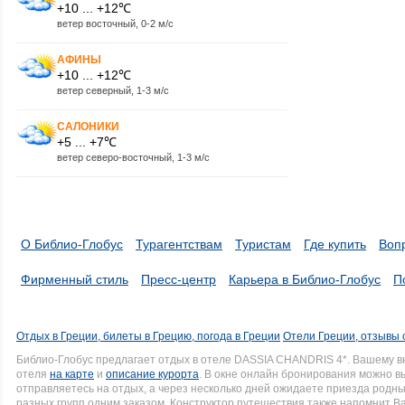
+10 ... +12℃
ветер восточный, 0-2 м/с
АФИНЫ
+10 ... +12℃
ветер северный, 1-3 м/с
САЛОНИКИ
+5 ... +7℃
ветер северо-восточный, 1-3 м/с
О Библио-Глобус
Турагентствам
Туристам
Где купить
Воп
Фирменный стиль
Пресс-центр
Карьера в Библио-Глобус
П
Отдых в Греции, билеты в Грецию, погода в Греции
Отели Греции, отзывы 
Библио-Глобус предлагает отдых в отеле DASSIA CHANDRIS 4*. Вашему 
отеля
на карте
и
описание курорта
. В окне онлайн бронирования можно вы
отправляетесь на отдых, а через несколько дней ожидаете приезда родн
разных групп одним заказом. Конструктор путешествия также напомнит Вам