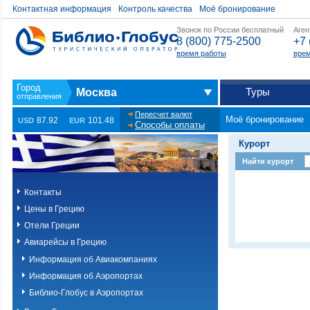
Контактная информация
Контроль качества
Моё бронирование
Звонок по России бесплатный
Аген
8 (800) 775-2500
+7 
время работы
врем
Туры
Москва
Пересчет валют
Моё бронирование
87.92
101.48
USD
EUR
Способы оплаты
Курорт
Найти курорт
Контакты
Цены в Грецию
Отели Греции
Авиарейсы в Грецию
Информация об Авиакомпаниях
Информация об Аэропортах
Библио-Глобус в Аэропортах