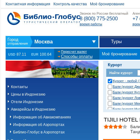
Контактная информация
Контроль качества
Моё бронирование
Звонок по России бесплатный
Аген
8 (800) 775-2500
+7 
время работы
врем
Туры
Москва
Пересчет валют
Моё бронирование
87.11
100.64
USD
EUR
Способы оплаты
Курорт
Найти курорт
Курорт - любой (
Контакты
Бали (курорт Дж
Бали (курорт Кут
Цены в Индонезию
Бали (курорт Ло
Отели Индонезии
Бали (курорт Ме
Авиарейсы в Индонезию
Бали (курорт Ну
Бали (курорт Ну
Информация об Авиакомпаниях
TIJILI HOTEL
Бали (курорт Пе
Информация об Аэропортах
Бали (курорт Са
Бали
Танд
Бали (курорт Се
Библио-Глобус в Аэропортах
Бали (курорт Та