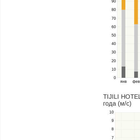
90
up
80
and
down
70
keys
60
to
navigate
50
between
40
series.
Use
30
the
20
left
10
and
right
0
янв
фев
keys
to
navigate
TIJILI HOTE
through
года (м/c)
items
in
10
Use
a
the
9
series.
up
8
and
down
7