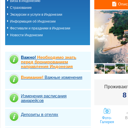
Виза в Индонезию
Бали (курорт Та
Опис
Страхование
Бали (курорт Уб
Бали (курорт Ул
Экскурсии и услуги в Индонезии
Бали (курорт Чан
Информация об Индонезии
Бали (курорт Ча
Фестивали и праздники в Индонезии
Бали (о. Гили)
Бали (о. Ломбок)
Новости Индонезии
Экскурсионные т
Экскурсионные т
Важно!
Необходимо знать
перед бронированием
направления Индонезия
Внимание!
Важные изменения
Проживают
8
Изменения расписания
авиарейсов
Депозиты в отелях
Фото-
В
Галерея