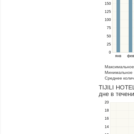
150
to
navigate
125
between
100
series.
Use
75
the
50
left
25
and
right
0
янв
фев
keys
to
Максимальное 
navigate
Минимальное к
through
Среднее колич
items
in
TIJILI HOTE
a
дне в течени
series.
20
Use
the
18
up
16
and
down
14
keys