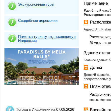
Примечание
Экскурсионные туры
​Расчётный час:
C
Размещение с ж
Свадебные церемонии
Расположе
Адрес: Jln. Prata
Памятка туристу, отдыхающему в
Расстояние 
Индонезии
​20 минут на 
Здание отеля
Главное здание: 
Детям
Детский бассейн, 
предоставления у
Пляж отел
Расстояние 
первая берего
Погода в Индонезии на 07.08.2026
Бассейн о