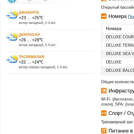
Открытый бассейн
ДЖАКАРТА
Номера
По
+23 ... +25℃
ветер западный, 1-3 м/с
Номера
ДЕНПАСАР
DELUXE COUR
+26 ... +28℃
ветер западный, 2-4 м/с
DELUXE TERR
DELUXE SEA 
ТАСИКМАЛАЯ
+22 ... +24℃
DELUXE
ветер северо-западный, 1-3 м/с
DELUXE BALC
Общее количество
Инфрастру
Wi-Fi: (бесплатн
отеля), SPA: (пла
Спорт / О
Тренажерный зал
Питание в