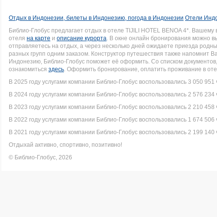
Отдых в Индонезии, билеты в Индонезию, погода в Индонезии
Отели Индо
Библио-Глобус предлагает отдых в отеле TIJILI HOTEL BENOA 4*. Вашем
отеля
на карте
и
описание курорта
. В окне онлайн бронирования можно вы
отправляетесь на отдых, а через несколько дней ожидаете приезда родн
разных групп одним заказом. Конструктор путешествия также напомнит Вам
Индонезию, Библио-Глобус поможет её оформить. Со списком документо
ознакомиться
здесь
. Оформить бронирование, оплатить проживание в оте
В 2025 году услугами компании Библио-Глобус воспользовались 3 050 951 
В 2024 году услугами компании Библио-Глобус воспользовались 2 576 234 
В 2023 году услугами компании Библио-Глобус воспользовались 2 210 458 
В 2022 году услугами компании Библио-Глобус воспользовались 1 674 506 
В 2021 году услугами компании Библио-Глобус воспользовались 2 199 140 
Отдыхай активно, спортивно, позитивно!
© Библио-Глобус, 2026