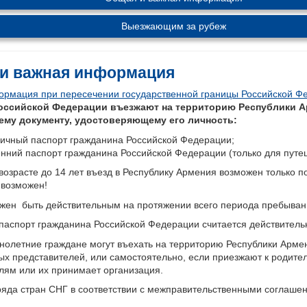
Выезжающим за рубеж
и важная информация
рмация при пересечении государственной границы Российской Ф
оссийской Федерации въезжают на территорию Республики А
му документу, удостоверяющему его личность:
ничный паспорт гражданина Российской Федерации;
енний паспорт гражданина Российской Федерации (только для пут
 возрасте до 14 лет въезд в Республику Армения возможен только п
евозможен!
жен быть действительным на протяжении всего периода пребыван
паспорт гражданина Российской Федерации считается действительн
олетние граждане могут въехать на территорию Республики Армен
ых представителей, или самостоятельно, если приезжают к родител
лям или их принимает организация.
яда стран СНГ в соответствии с межправительственными соглашен