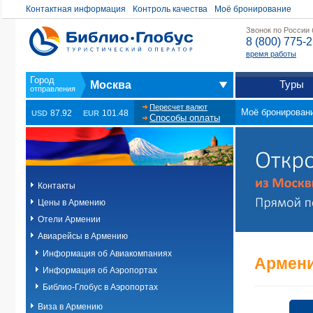
Контактная информация
Контроль качества
Моё бронирование
Звонок по России
8 (800) 775-
время работы
Туры
Москва
Пересчет валют
Моё бронирован
87.92
101.48
USD
EUR
Способы оплаты
Контакты
Цены в Армению
Отели Армении
Авиарейсы в Армению
Информация об Авиакомпаниях
Армени
Информация об Аэропортах
Библио-Глобус в Аэропортах
Виза в Армению