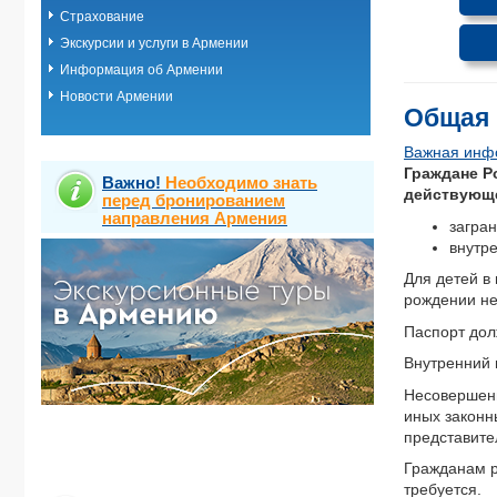
Страхование
Экскурсии и услуги в Армении
Информация об Армении
Новости Армении
Общая 
Важная инфо
Граждане Р
Важно!
Необходимо знать
действующе
перед бронированием
направления Армения
загра
внутр
Для детей в
рождении н
Паспорт дол
Внутренний 
Несовершенн
иных законн
представите
Гражданам р
требуется.