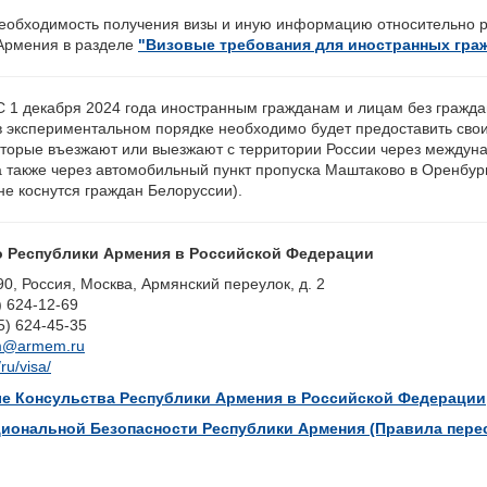
еобходимость получения визы и иную информацию относительно р
Армения в разделе
"Визовые требования для иностранных гра
С 1 декабря 2024 года иностранным гражданам и лицам без гражда
 экспериментальном порядке необходимо будет предоставить сво
оторые въезжают или выезжают с территории России через междун
а также через автомобильный пункт пропуска Маштаково в Оренбург
не коснутся граждан Белоруссии).
 Республики Армения в Российской Федерации
0, Россия, Москва, Армянский переулок, д. 2
) 624-12-69
5) 624-45-35
m@armem.ru
u/visa/
е Консульства Республики Армения в Российской Федерации
иональной Безопасности Республики Армения (Правила пере