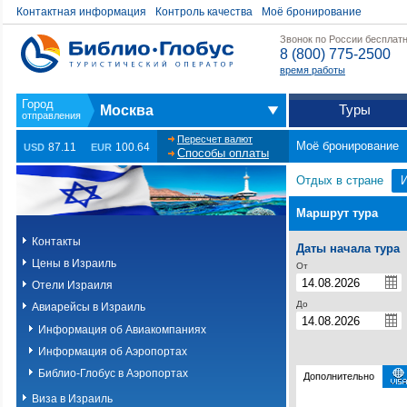
Контактная информация
Контроль качества
Моё бронирование
Звонок по России бесплат
8 (800) 775-2500
время работы
Туры
Москва
Пересчет валют
Моё бронирование
87.11
100.64
USD
EUR
Способы оплаты
Отдых в стране
Маршрут тура
Контакты
Даты начала тура
Цены в Израиль
От
Отели Израиля
До
Авиарейсы в Израиль
Информация об Авиакомпаниях
Информация об Аэропортах
Библио-Глобус в Аэропортах
Дополнительно
Виза в Израиль