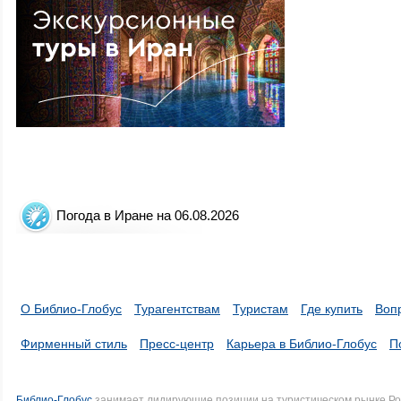
Погода в Иране на 06.08.2026
О Библио-Глобус
Турагентствам
Туристам
Где купить
Воп
Фирменный стиль
Пресс-центр
Карьера в Библио-Глобус
П
Библио-Глобус
занимает лидирующие позиции на туристическом рынке Рос