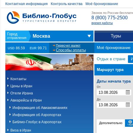
Контактная информация
Контроль качества
Моё бронирование
Звонок по России бесплат
8 (800) 775-2500
время работы
Туры
Москва
Пересчет валют
Моё бронирование
86.59
99.71
USD
EUR
Способы оплаты
Отдых в стране
Маршрут тура
Контакты
Даты начала тура
Цены в Иран
От
Отели Ирана
До
Авиарейсы в Иран
Информация об Авиакомпаниях
Информация об Аэропортах
Библио-Глобус в Аэропортах
Дополнительно
Виза в Иран