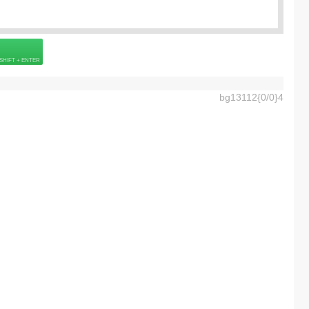
 страховке
bg13112{0/0}4