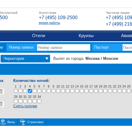
 бесплатный
Агентствам
Частным лицам
2500
+7 (495) 109-2500
+7 (495) 10
время работы
+7 (499) 21
Отели
Круизы
Авиа
ие
Номер заявки
Паспорт
Черногория
Вылет из города:
Москва / Moscow
ра
Количество ночей:
1
2
3
4
5
6
7
8
9
10
11
12
13
14
15
16
17
18
19
20
21
22
23
24
25
29
30
31
32
33
34
Снять галочки
Визы
Страховки