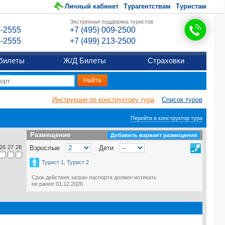
Личный кабинет
Турагентствам
Туристам
Экстренная поддержка туристов
9-2555
+7 (495) 009-2500
6-2555
+7 (499) 213-2500
билеты
Ж/Д Билеты
Страховки
Инструкция по конструктору тура
Список туров
Перейти в конструктор тура
Размещение
Размещение
Добавить вариант размещения
26
27
28
Взрослые
Дети
Турист 1, Турист 2
Срок действия загран паспорта должен истекать
не ранее 01.12.2026