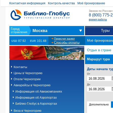
Контактная информация
Контроль качества
Моё бронирование
Звонок по России
8 (800) 775-
время работы
Туры
Москва
Пересчет валют
Моё бронирован
87.92
101.48
USD
EUR
Способы оплаты
Отдых в стране
Маршрут тура
Контакты
Даты начала ту
Цены в Черногорию
От
Отели Черногории
До
Авиарейсы в Черногорию
Информация об Авиакомпаниях
Информация об Аэропортах
Библио-Глобус в Аэропортах
Дополнительно
Виза в Черногорию