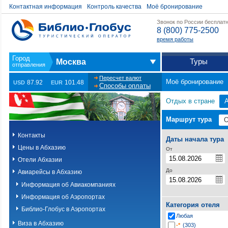
Контактная информация
Контроль качества
Моё бронирование
Звонок по России бесплат
8 (800) 775-2500
время работы
Туры
Москва
Пересчет валют
Моё бронирование
87.92
101.48
USD
EUR
Способы оплаты
Отдых в стране
Маршрут тура
Контакты
Даты начала тура
Цены в Абхазию
От
Отели Абхазии
До
Авиарейсы в Абхазию
Информация об Авиакомпаниях
Информация об Аэропортах
Категория отеля
Библио-Глобус в Аэропортах
Любая
Виза в Абхазию
-*
(303)