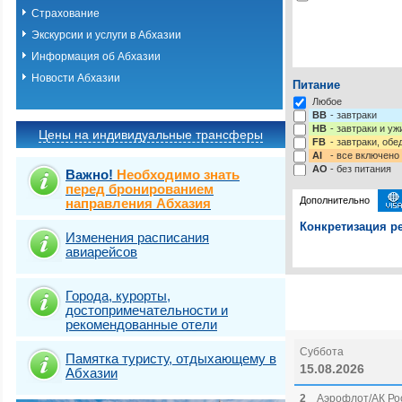
Страхование
Экскурсии и услуги в Абхазии
Информация об Абхазии
Новости Абхазии
Питание
Любое
BB
- завтраки
HB
- завтраки и у
Цены на индивидуальные трансферы
FB
- завтраки, обе
AI
- все включено
AO
- без питания
Важно!
Необходимо знать
перед бронированием
Дополнительно
направления Абхазия
Конкретизация ре
Изменения расписания
авиарейсов
Выберите одну ил
Выбрать стра
Города, курорты,
достопримечательности и
рекомендованные отели
Суббота
Памятка туристу, отдыхающему в
15.08.2026
Абхазии
2
Аэрофлот/АК Рос