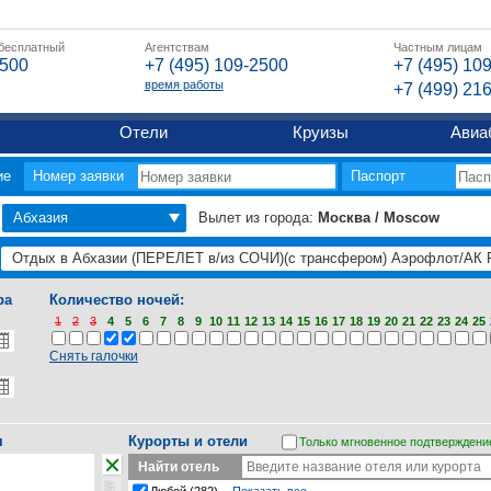
 бесплатный
Агентствам
Частным лицам
2500
+7 (495) 109-2500
+7 (495) 10
время работы
+7 (499) 21
Отели
Круизы
Авиа
ие
Номер заявки
Паспорт
Абхазия
Вылет из города:
Москва / Moscow
ра
Количество ночей:
1
2
3
4
5
6
7
8
9
10
11
12
13
14
15
16
17
18
19
20
21
22
23
24
25
Снять галочки
я
Курорты и отели
Только мгновенное подтверждени
Найти отель