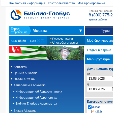
Контактная информация
Контроль качества
Моё бронирование
Звонок по России
8 (800) 775-
время работы
Туры
Москва
Пересчет валют
Моё бронирован
86.59
99.71
USD
EUR
Способы оплаты
Отдых в стране
Маршрут тура
Контакты
Даты начала ту
Цены в Абхазию
От
Отели Абхазии
До
Авиарейсы в Абхазию
Информация об Авиакомпаниях
Информация об Аэропортах
Категория отел
Библио-Глобус в Аэропортах
Любая
Виза в Абхазию
-*
(282)