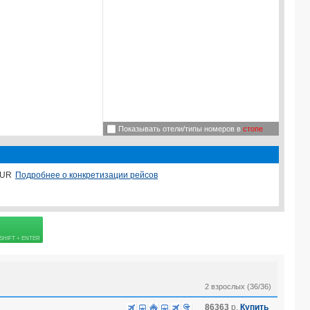
Показывать отели/типы номеров в
стопе
Подробнее о конкретизации рейсов
UR
2 взрослых (36/36)
86363
р.
Купить