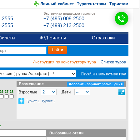
Личный кабинет
Турагентствам
Туристам
Экстренная поддержка туристов
9-2555
+7 (495) 009-2500
6-2555
+7 (499) 213-2500
билеты
Ж/Д Билеты
Страховки
Инструкция по конструктору тура
Список туров
Перейти в конструктор тура
Размещение
Размещение
Добавить вариант размещения
26
27
28
Взрослые
Дети
Турист 1, Турист 2
е
Выбранные отели