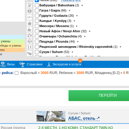
Любой (282)
Показать все
Бабушара / Babushara
(2)
+
Гагра / Gagra
(66)
+
Гудаута / Gudauta
(26)
+
Кындыг / Kyndyg
(3)
+
Мюссера / Mussera
(1)
+
Новый Афон / Novyi Afon
(32)
+
Очамчыра / Ochamchira
(4)
+
и ужины
Пицунда / Picunda
(44)
+
 обеды и ужины
Рицинский заповедник / Ritsinskiy zapovednik
(1)
+
ено
Сухум / Suhum
(52)
+
ия
Холодная Речка / Holodnaya Rechka
(2)
+
Цандрипш / Candripsh
(49)
+
Визы
Страховки
Экскурсии и услуги
 рейса:
Взрослый =
3000
RUR, Ребенок =
3000
RUR, Младенец [0-2] =
0
R
 или несколько экскурсий
раховку
Подробнее о страховке
ПЕРЕЙТИ
Сухум / Suhum
АБАС, отель -*
Россия (группа
2-Х МЕСТН. 1-НО КОМН. СТАНДАРТ TWIN AO