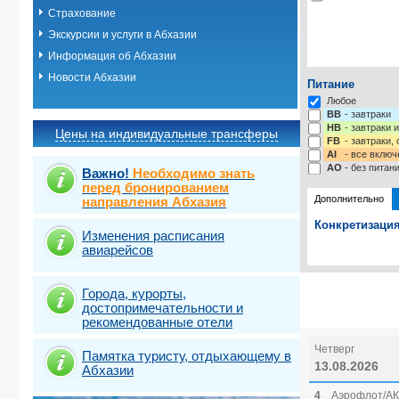
Страхование
Экскурсии и услуги в Абхазии
Информация об Абхазии
Новости Абхазии
Питание
Любое
BB
- завтраки
HB
- завтраки 
Цены на индивидуальные трансферы
FB
- завтраки,
AI
- все включ
AO
- без питан
Важно!
Необходимо знать
перед бронированием
Дополнительно
направления Абхазия
Конкретизация
Изменения расписания
авиарейсов
Выберите одну
Выбрать ст
Города, курорты,
достопримечательности и
рекомендованные отели
Четверг
Памятка туристу, отдыхающему в
13.08.2026
Абхазии
4
Аэрофлот/АК 