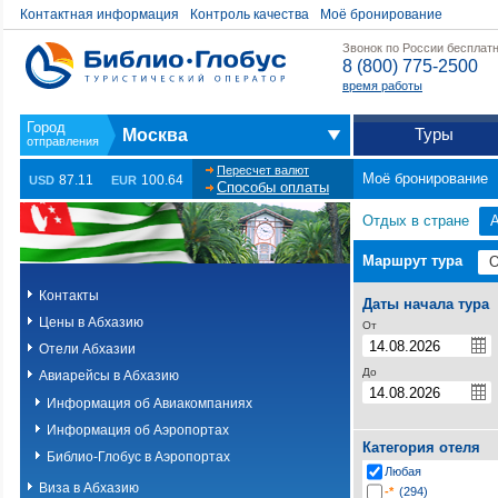
Контактная информация
Контроль качества
Моё бронирование
Звонок по России бесплат
8 (800) 775-2500
время работы
Туры
Москва
Пересчет валют
Моё бронирование
87.11
100.64
USD
EUR
Способы оплаты
Отдых в стране
Маршрут тура
Контакты
Даты начала тура
Цены в Абхазию
От
Отели Абхазии
До
Авиарейсы в Абхазию
Информация об Авиакомпаниях
Информация об Аэропортах
Категория отеля
Библио-Глобус в Аэропортах
Любая
Виза в Абхазию
-*
(294)