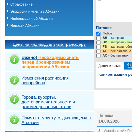
Страхование
Экскурсии и услуги в Абхазии
Информация об Абхазии
Новости Абхазии
Питание
Любое
BB
- завтраки
HB
- завтраки и у
Цены на индивидуальные трансферы
FB
- завтраки, обе
AI
- все включено
AO
- без питания
Важно!
Необходимо знать
перед бронированием
Дополнительно
направления Абхазия
Конкретизация ре
Изменения расписания
авиарейсов
Выберите одну ил
Выбрать стра
Города, курорты,
достопримечательности и
рекомендованные отели
Пятница
Памятка туристу, отдыхающему в
14.08.2026
Абхазии
3
Аэрофлот/АК Рос