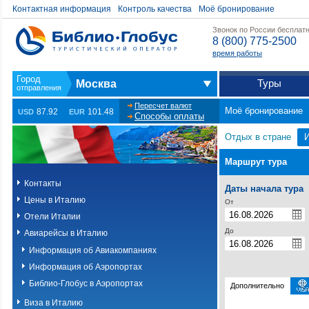
Контактная информация
Контроль качества
Моё бронирование
Звонок по России бесплат
8 (800) 775-2500
время работы
Туры
Москва
Пересчет валют
Моё бронирование
87.92
101.48
USD
EUR
Способы оплаты
Отдых в стране
Маршрут тура
Контакты
Даты начала тура
Цены в Италию
От
Отели Италии
До
Авиарейсы в Италию
Информация об Авиакомпаниях
Информация об Аэропортах
Библио-Глобус в Аэропортах
Дополнительно
Виза в Италию