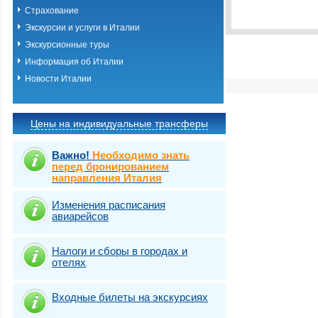
Виза
Выбрать стра
TOURIST
Страхование
Экскурсии и услуги в Италии
Экскурсионные туры
Информация об Италии
Новости Италии
Цены на индивидуальные трансферы
Важно!
Необходимо знать
перед бронированием
направления Италия
Изменения расписания
авиарейсов
Налоги и сборы в городах и
отелях
Входные билеты на экскурсиях