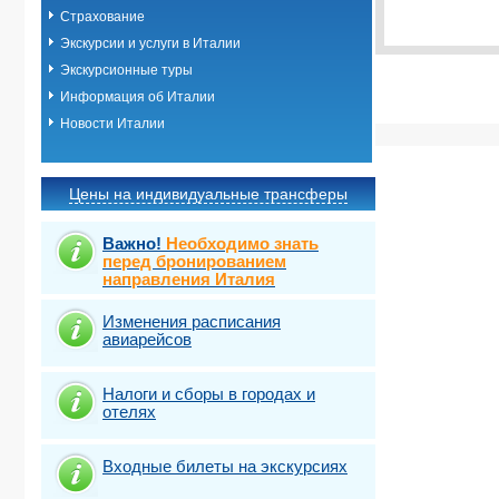
Виза
Выбрать ст
TOUR
Страхование
Экскурсии и услуги в Италии
Экскурсионные туры
Информация об Италии
Новости Италии
Цены на индивидуальные трансферы
Важно!
Необходимо знать
перед бронированием
направления Италия
Изменения расписания
авиарейсов
Налоги и сборы в городах и
отелях
Входные билеты на экскурсиях