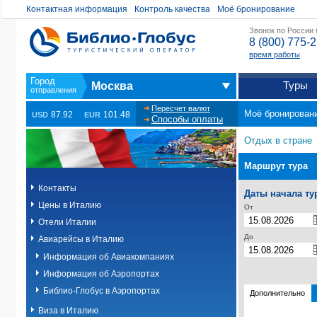
Контактная информация
Контроль качества
Моё бронирование
Звонок по России
8 (800) 775-
время работы
Туры
Москва
Пересчет валют
Моё бронирован
87.92
101.48
USD
EUR
Способы оплаты
Отдых в стране
Маршрут тура
Контакты
Даты начала ту
Цены в Италию
От
Отели Италии
До
Авиарейсы в Италию
Информация об Авиакомпаниях
Информация об Аэропортах
Библио-Глобус в Аэропортах
Дополнительно
Виза в Италию