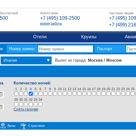
 бесплатный
Агентствам
Частным лицам
2500
+7 (495) 109-2500
+7 (495) 10
время работы
+7 (499) 21
Отели
Круизы
Авиа
ие
Номер заявки
Паспорт
Италия
Вылет из города:
Москва / Moscow
ра
Количество ночей:
1
2
3
4
5
6
7
8
9
10
11
12
13
14
15
16
17
18
19
20
21
22
23
24
25
29
30
31
32
33
34
Снять галочки
Визы
Страховки