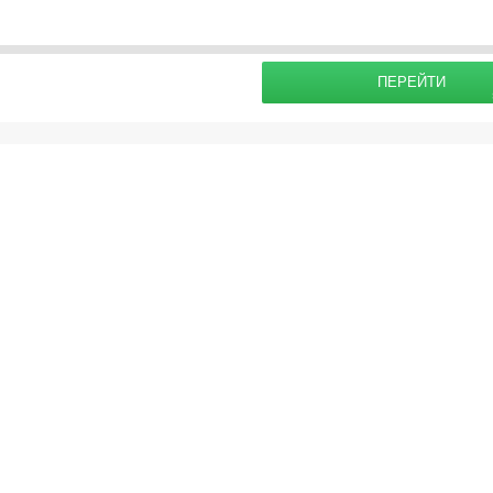
раховку
IST Мск: Взрослый [6-99] =
85.0
EUR, Ребенок [6-99] =
85.0
EUR, Младенец [0-
Подробнее о
ПЕРЕЙТИ