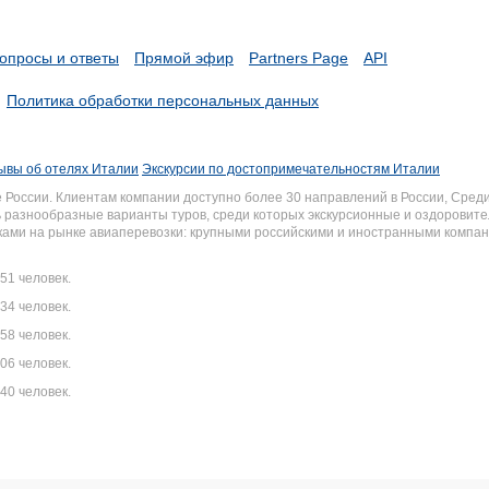
опросы и ответы
Прямой эфир
Partners Page
API
Политика обработки персональных данных
ывы об отелях Италии
Экскурсии по достопримечательностям Италии
России. Клиентам компании доступно более 30 направлений в России, Среди
разнообразные варианты туров, среди которых экскурсионные и оздоровите
иками на рынке авиаперевозки: крупными российскими и иностранными комп
51 человек.
34 человек.
58 человек.
06 человек.
40 человек.