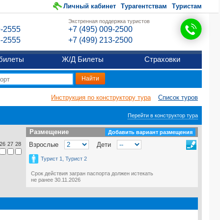
Личный кабинет
Турагентствам
Туристам
Экстренная поддержка туристов
9-2555
+7 (495) 009-2500
6-2555
+7 (499) 213-2500
билеты
Ж/Д Билеты
Страховки
Инструкция по конструктору тура
Список туров
Перейти в конструктор тура
Размещение
Размещение
Добавить вариант размещения
26
27
28
Взрослые
Дети
Турист 1, Турист 2
Срок действия загран паспорта должен истекать
не ранее 30.11.2026