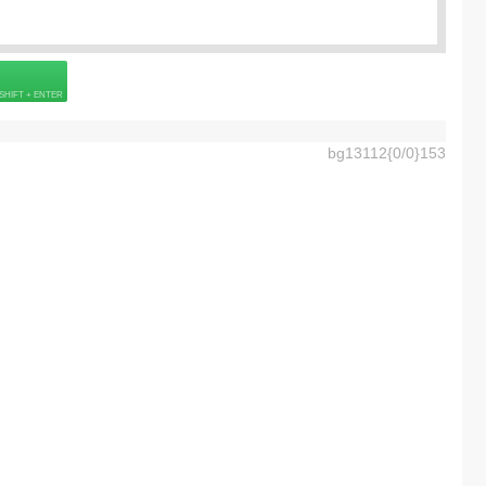
Подробнее о визе
6] =
40.0
EUR
 страховке
bg13112{0/0}153