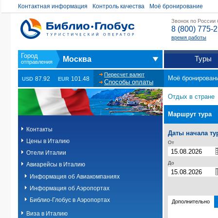
Контактная информация
Контроль качества
Моё бронирование
Звонок по России
8 (800) 775-
время работы
Туры
Москва
Пересчет валют
Моё бронирован
87.92
101.48
USD
EUR
Способы оплаты
Отдых в стране
Маршрут тура
Контакты
Даты начала ту
Цены в Италию
От
Отели Италии
До
Авиарейсы в Италию
Информация об Авиакомпаниях
Информация об Аэропортах
Библио-Глобус в Аэропортах
Дополнительно
Виза в Италию