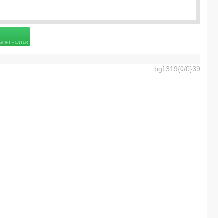
Подробнее о визе
6] =
40.0
EUR
 страховке
bg1319{0/0}39