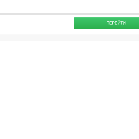
раховку
IST Мск: Взрослый [6-99] =
85.0
EUR, Ребенок [6-99] =
85.0
EUR, Младенец [0-
Подробнее о
ПЕРЕЙТИ