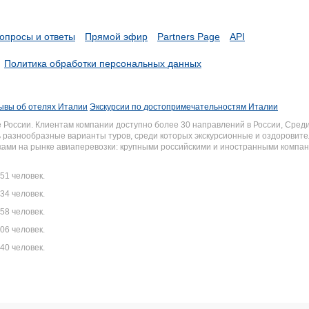
опросы и ответы
Прямой эфир
Partners Page
API
Политика обработки персональных данных
ывы об отелях Италии
Экскурсии по достопримечательностям Италии
России. Клиентам компании доступно более 30 направлений в России, Среди
разнообразные варианты туров, среди которых экскурсионные и оздоровите
иками на рынке авиаперевозки: крупными российскими и иностранными комп
51 человек.
34 человек.
58 человек.
06 человек.
40 человек.