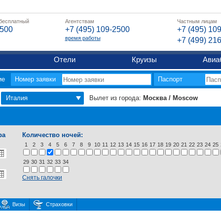
 бесплатный
Агентствам
Частным лицам
2500
+7 (495) 109-2500
+7 (495) 10
время работы
+7 (499) 21
Отели
Круизы
Авиа
ие
Номер заявки
Паспорт
Италия
Вылет из города:
Москва / Moscow
ра
Количество ночей:
1
2
3
4
5
6
7
8
9
10
11
12
13
14
15
16
17
18
19
20
21
22
23
24
25
29
30
31
32
33
34
Снять галочки
Визы
Страховки