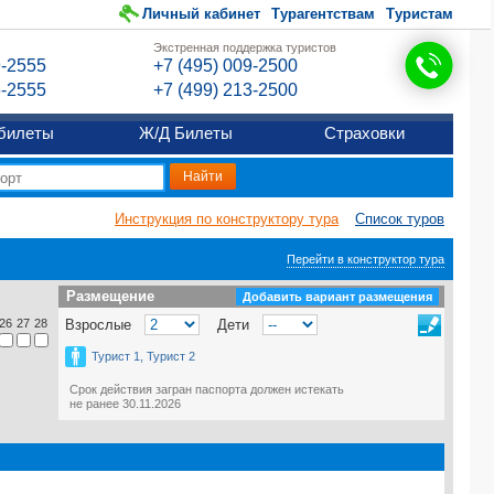
Личный кабинет
Турагентствам
Туристам
Экстренная поддержка туристов
9-2555
+7 (495) 009-2500
6-2555
+7 (499) 213-2500
билеты
Ж/Д Билеты
Страховки
Инструкция по конструктору тура
Список туров
Перейти в конструктор тура
Размещение
Размещение
Добавить вариант размещения
26
27
28
Взрослые
Дети
Турист 1, Турист 2
Срок действия загран паспорта должен истекать
не ранее 30.11.2026