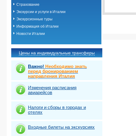
Виза
Выбрать ст
TOUR
Страхование
Экскурсии и услуги в Италии
Экскурсионные туры
Информация об Италии
Новости Италии
Цены на индивидуальные трансферы
Важно!
Необходимо знать
перед бронированием
направления Италия
Изменения расписания
авиарейсов
Налоги и сборы в городах и
отелях
Входные билеты на экскурсиях