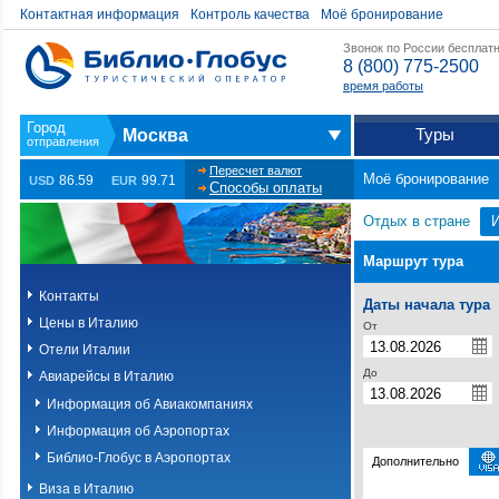
Контактная информация
Контроль качества
Моё бронирование
Звонок по России бесплат
8 (800) 775-2500
время работы
Туры
Москва
Пересчет валют
Моё бронирование
86.59
99.71
USD
EUR
Способы оплаты
Отдых в стране
Маршрут тура
Контакты
Даты начала тура
Цены в Италию
От
Отели Италии
До
Авиарейсы в Италию
Информация об Авиакомпаниях
Информация об Аэропортах
Библио-Глобус в Аэропортах
Дополнительно
Виза в Италию