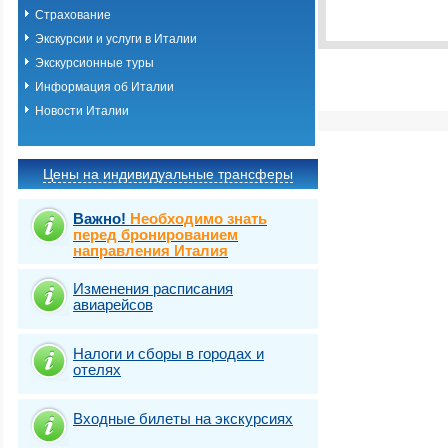
Виза
Выбрать стра
TOURIST
Страхование
Экскурсии и услуги в Италии
Экскурсионные туры
Информация об Италии
Новости Италии
Цены на индивидуальные трансферы
Важно!
Необходимо знать
перед бронированием
направления Италия
Изменения расписания
авиарейсов
Налоги и сборы в городах и
отелях
Входные билеты на экскурсиях