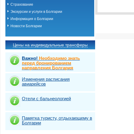
Виза
Выбрать стра
TOURIST
Страхование
Виза
Экскурсии и услуги в Болгарии
TOURIST
Информация о Болгарии
Новости Болгарии
Цены на индивидуальные трансферы
Важно!
Необходимо знать
перед бронированием
направления Болгария
Изменения расписания
авиарейсов
Отели с бальнеологией
Памятка туристу, отдыхающему в
Болгарии