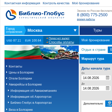
Контактная информация
Контроль качества
Моё бронирование
Звонок по России бесплат
8 (800) 775-2500
время работы
Туры
Москва
Пересчет валют
Моё бронирование
87.11
100.64
USD
EUR
Способы оплаты
Отдых в стране
Маршрут тура
Контакты
Даты начала тура
Цены в Болгарию
От
Отели Болгарии
До
Авиарейсы в Болгарию
Информация об Авиакомпаниях
Информация об Аэропортах
Библио-Глобус в Аэропортах
Дополнительно
Виза в Болгарию