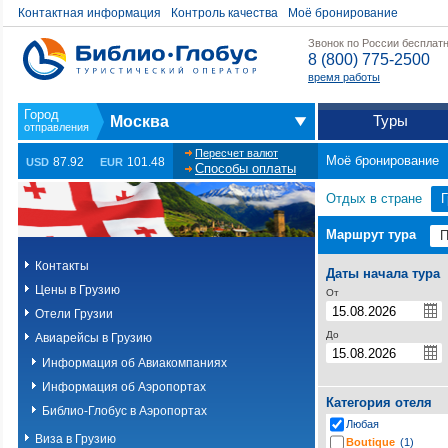
Контактная информация
Контроль качества
Моё бронирование
Звонок по России бесплат
8 (800) 775-2500
время работы
Туры
Москва
Пересчет валют
Моё бронирование
87.92
101.48
USD
EUR
Способы оплаты
Отдых в стране
Г
Маршрут тура
Контакты
Даты начала тура
Цены в Грузию
От
Отели Грузии
До
Авиарейсы в Грузию
Информация об Авиакомпаниях
Информация об Аэропортах
Категория отеля
Библио-Глобус в Аэропортах
Любая
Виза в Грузию
Boutique
(1)