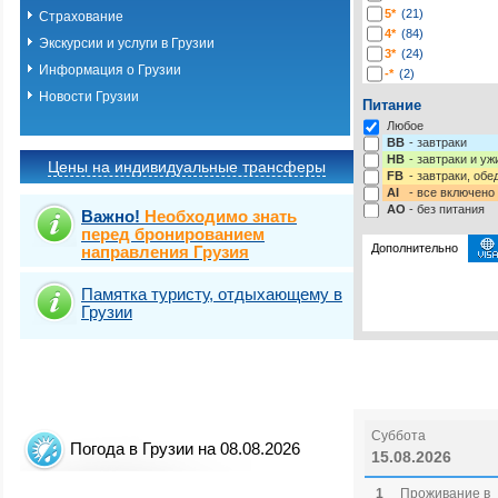
5*
(21)
Страхование
4*
(84)
Экскурсии и услуги в Грузии
3*
(24)
Информация о Грузии
-*
(2)
Новости Грузии
Питание
Любое
BB
- завтраки
HB
- завтраки и у
Цены на индивидуальные трансферы
FB
- завтраки, обе
AI
- все включено
AO
- без питания
Важно!
Необходимо знать
перед бронированием
Дополнительно
направления Грузия
Памятка туристу, отдыхающему в
Выбрать стра
Грузии
Суббота
Погода в Грузии на 08.08.2026
15.08.2026
1
Проживание в