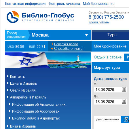
Контактная информация
Контроль качества
Моё бронирование
Звонок по России бесплат
8 (800) 775-2500
время работы
Туры
Москва
Пересчет валют
Моё бронирование
86.59
99.71
USD
EUR
Способы оплаты
Отдых в стране
Маршрут тура
Контакты
Даты начала тура
Цены в Израиль
От
Отели Израиля
До
Авиарейсы в Израиль
Информация об Авиакомпаниях
Информация об Аэропортах
Библио-Глобус в Аэропортах
Дополнительно
Виза в Израиль