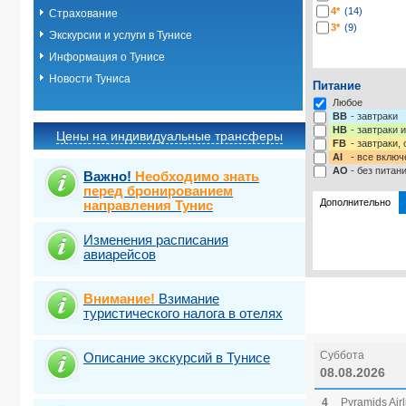
4*
(14)
Страхование
3*
(9)
Экскурсии и услуги в Тунисе
Информация о Тунисе
Новости Туниса
Питание
Любое
BB
- завтраки
HB
- завтраки 
Цены на индивидуальные трансферы
FB
- завтраки,
AI
- все включ
AO
- без питан
Важно!
Необходимо знать
перед бронированием
Дополнительно
направления Тунис
Изменения расписания
Выберите одну
Виза
Выбрать ст
TOUR
авиарейсов
Внимание!
Взимание
туристического налога в отелях
Суббота
Описание экскурсий в Тунисе
08.08.2026
4
Pyramids Airl