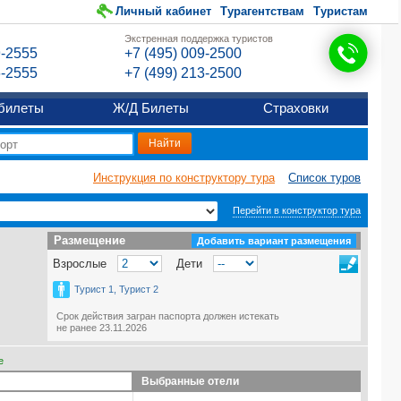
Личный кабинет
Турагентствам
Туристам
Экстренная поддержка туристов
9-2555
+7 (495) 009-2500
6-2555
+7 (499) 213-2500
билеты
Ж/Д Билеты
Страховки
Инструкция по конструктору тура
Список туров
Перейти в конструктор тура
Размещение
Размещение
Добавить вариант размещения
Взрослые
Дети
Турист 1, Турист 2
Срок действия загран паспорта должен истекать
не ранее 23.11.2026
е
Выбранные отели