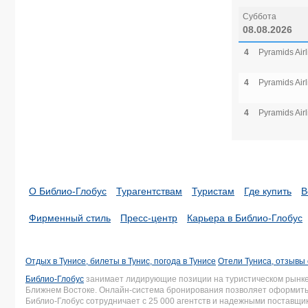
Суббота
08.08.2026
4
Pyramids Airl
4
Pyramids Airl
4
Pyramids Airl
О Библио-Глобус
Турагентствам
Туристам
Где купить
В
Фирменный стиль
Пресс-центр
Карьера в Библио-Глобус
Отдых в Тунисе, билеты в Тунис, погода в Тунисе
Отели Туниса, отзывы 
Библио-Глобус
занимает лидирующие позиции на туристическом рынке 
Ближнем Востоке. Онлайн-система бронирования позволяет оформить 
Библио-Глобус сотрудничает с 25 000 агентств и надежными поставщ