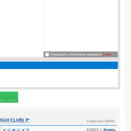
Показывать отели/типы номеров в
стопе
Подробнее о визе
=
45.0
USD
 страховке
GUI CLUB) 3*
2 взрослых (36/36)
133017
р.
Купить