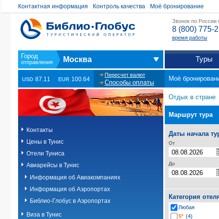
Контактная информация
Контроль качества
Моё бронирование
Звонок по России
8 (800) 775-
время работы
Туры
Москва
Пересчет валют
Моё бронирован
87.11
100.64
USD
EUR
Способы оплаты
Отдых в стране
Маршрут тура
Контакты
Даты начала ту
Цены в Тунис
От
Отели Туниса
До
Авиарейсы в Тунис
Информация об Авиакомпаниях
Информация об Аэропортах
Категория отел
Библио-Глобус в Аэропортах
Любая
Виза в Тунис
5*
(4)