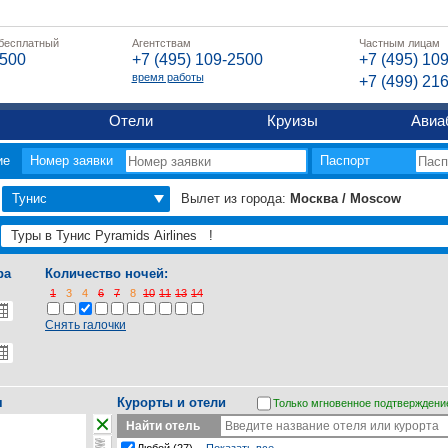
 бесплатный
Агентствам
Частным лицам
2500
+7 (495) 109-2500
+7 (495) 10
время работы
+7 (499) 21
Отели
Круизы
Авиа
ие
Номер заявки
Паспорт
Тунис
Вылет из города:
Москва / Moscow
ра
Количество ночей:
1
3
4
6
7
8
10
11
13
14
Снять галочки
я
Курорты и отели
Только мгновенное подтверждени
Найти отель