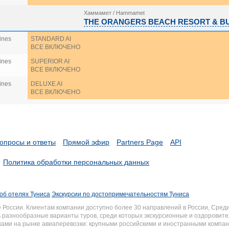
Хаммамет / Hammamet
THE ORANGERS BEACH RESORT & B
ines
STANDARD AI
ВСЕ ВКЛЮЧЕНО
ines
SUPERIOR AI
ВСЕ ВКЛЮЧЕНО
ines
DELUXE AI
ВСЕ ВКЛЮЧЕНО
опросы и ответы
Прямой эфир
Partners Page
API
Политика обработки персональных данных
об отелях Туниса
Экскурсии по достопримечательностям Туниса
России. Клиентам компании доступно более 30 направлений в России, Среди
разнообразные варианты туров, среди которых экскурсионные и оздоровите
иками на рынке авиаперевозки: крупными российскими и иностранными комп