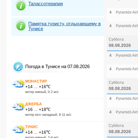
Талассотерапия
4
Pyramids Airl
Памятка туристу, отдыхающему в
4
Pyramids Airl
Тунисе
Суббота
08.08.2026
4
Pyramids Airl
Погода в Тунисе на 07.08.2026
4
Pyramids Airl
МОНАСТИР
Суббота
+14 ... +16℃
08.08.2026
ветер южный, 0-2 м/с
4
Pyramids Airl
ДЖЕРБА
+16 ... +18℃
4
Pyramids Airl
ветер юго-западный, 9-11 м/с
Суббота
ТУНИС
08.08.2026
+14 ... +16℃
ветер южный, 2-4 м/с