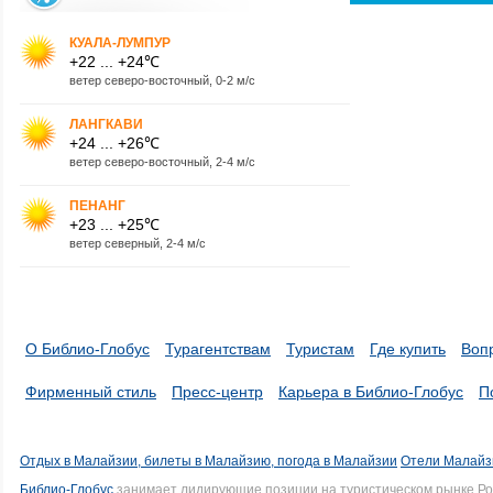
КУАЛА-ЛУМПУР
+22 ... +24℃
ветер северо-восточный, 0-2 м/с
ЛАНГКАВИ
+24 ... +26℃
ветер северо-восточный, 2-4 м/с
ПЕНАНГ
+23 ... +25℃
ветер северный, 2-4 м/с
О Библио-Глобус
Турагентствам
Туристам
Где купить
Воп
Фирменный стиль
Пресс-центр
Карьера в Библио-Глобус
П
Отдых в Малайзии, билеты в Малайзию, погода в Малайзии
Отели Малайз
Библио-Глобус
занимает лидирующие позиции на туристическом рынке Рос