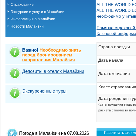
ALL THE WORLD 
Страхование
ALL THE WORLD 
Экскурсии и услуги в Малайзии
необходимо учитыв
Информация о Малайзии
Новости Малайзии
Памятка страховой
Ключевой информа
Страна поездки
Важно!
Необходимо знать
перед бронированием
направления Малайзия
Дата начала
Депозиты в отелях Малайзии
Дата окончания
Класс страховани
Экскурсионные туры
Дата рождения ту
(даты рождения турист
расчета стоимости пол
Погода в Малайзии на 07.08.2026