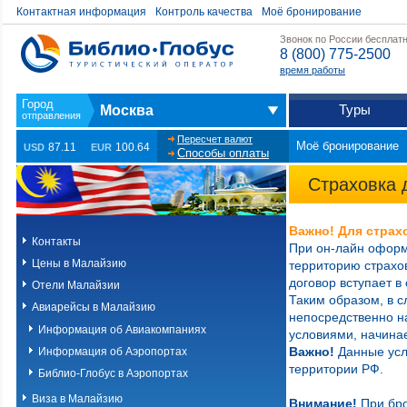
Контактная информация
Контроль качества
Моё бронирование
Звонок по России бесплат
8 (800) 775-2500
время работы
Туры
Москва
Пересчет валют
Моё бронирование
87.11
100.64
USD
EUR
Способы оплаты
Страховка 
Важно! Для страх
Контакты
При он-лайн офор
Цены в Малайзию
территорию страхов
договор вступает в
Отели Малайзии
Таким образом, в с
Авиарейсы в Малайзию
непосредственно на
Информация об Авиакомпаниях
условиями, начинае
Важно!
Данные усл
Информация об Аэропортах
территории РФ.
Библио-Глобус в Аэропортах
Виза в Малайзию
Внимание!
При бро