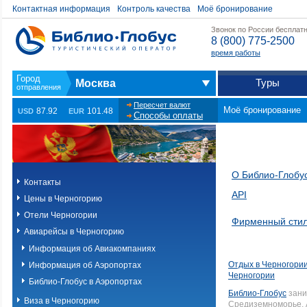
Контактная информация
Контроль качества
Моё бронирование
Звонок по России бесплат
8 (800) 775-2500
время работы
Туры
Москва
Пересчет валют
Моё бронирование
87.92
101.48
USD
EUR
Способы оплаты
О Библио-Глобу
Контакты
API
Цены в Черногорию
Отели Черногории
Фирменный сти
Авиарейсы в Черногорию
Информация об Авиакомпаниях
Отдых в Черногории
Информация об Аэропортах
Черногории
Библио-Глобус в Аэропортах
Библио-Глобус
зани
Виза в Черногорию
Средиземноморье, 