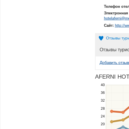
Телефон оте
Электронная 
hotelaferni@m
Сайт:
http://w
Отзывы тур
Отзывы тури
Добавить отзыв
AFERNI HOTE
40
Use
the
36
up
32
and
down
28
keys
24
to
navigate
20
between