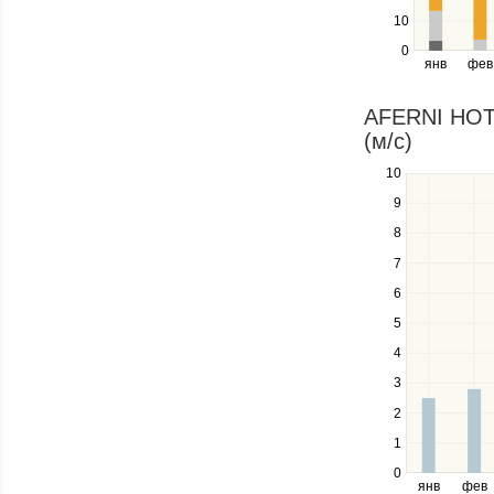
left
10
and
right
0
янв
фев
keys
to
navigate
AFERNI HOTE
through
(м/c)
items
in
10
Use
a
the
9
series.
up
8
and
down
7
keys
6
to
navigate
5
between
4
series.
Use
3
the
2
left
1
and
right
0
янв
фев
keys