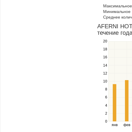
to
Максимальное 
navigate
Минимальное к
through
Среднее колич
items
in
AFERNI HOTE
a
течение год
series.
20
Use
the
18
up
16
and
down
14
keys
12
to
navigate
10
between
8
series.
Use
6
the
4
left
2
and
right
0
янв
фев
keys
to