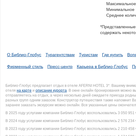
Максимальное 
navigate
Минимальное к
through
Среднее колич
items
in
*Представленные 
a
содержать некото
series.
О Библио-Глобус
Турагентствам
Туристам
Где купить
Воп
Фирменный стиль
Пресс-центр
Карьера в Библио-Глобус
П
Библио-Глобус предлагает отдых в отеле AFERNI HOTEL 3*. Вашему вни
отеля
на карте
и
описание курорта
. В окне онлайн бронирования можно вы
отправляетесь на отдых, а через несколько дней ожидаете приезда родн
разных групп одним заказом. Конструктор путешествия также напомнит В
заранее заказать экскурсии можно онлайн. Все указанные цены окончате
В 2025 году услугами компании Библио-Глобус воспользовались 3 050 951 
В 2024 году услугами компании Библио-Глобус воспользовались 2 576 234 
В 2023 году услугами компании Библио-Глобус воспользовались 2 210 458 