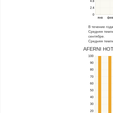
4.8
left
2.4
and
right
0
янв
фев
keys
to
В течение год
navigate
Средняя темпе
through
сентябре.
items
Средняя темпе
in
a
AFERNI HOTE
series.
100
Use
the
90
up
80
and
down
70
keys
60
to
navigate
50
between
40
series.
Use
30
the
20