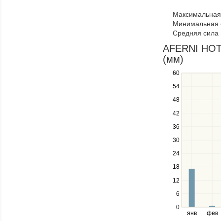
to
Максимальная 
navigate
Минимальная 
through
Средняя сила 
items
in
AFERNI HOTE
a
(мм)
series.
60
Use
the
54
up
48
and
down
42
keys
36
to
navigate
30
between
24
series.
18
Use
the
12
left
6
and
right
0
янв
фев
keys