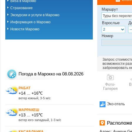
Марокко.Гаранти
Виза в Марокко
(прилёт в Касабл
Страхование
Маршрут
Экскурсии и услуги в Марокко
Информация о Марокко
Взрослые
Д
Новости Марокко
Номер
Запрос стоимости
возможности разм
забронировать н
Погода в Марокко на 08.08.2026
Фото-
В
РАБАТ
Галерея
+14 ... +16℃
ветер южный, 3-5 м/с
Эко-отель
МАРРАКЕШ
+13 ... +15℃
ветер юго-западный, 1-3 м/с
Расположе
Адрес: Avenue Gen
КАСАБЛАНКА