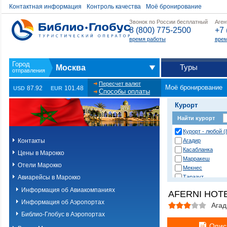
Контактная информация
Контроль качества
Моё бронирование
Звонок по России бесплатный
Аген
8 (800) 775-2500
+7 
время работы
врем
Туры
Москва
Пересчет валют
Моё бронирование
87.92
101.48
USD
EUR
Способы оплаты
Курорт
Найти курорт
Курорт - любой (
Контакты
Агадир
Касабланка
Цены в Марокко
Марракеш
Отели Марокко
Мекнес
Авиарейсы в Марокко
Таразут
Фес
Информация об Авиакомпаниях
AFERNI HOTE
Экскурсионные 
Информация об Аэропортах
Марокко.Гаранти
Агад
(прилёт в Агадир
Библио-Глобус в Аэропортах
Экскурсионные 
Опис