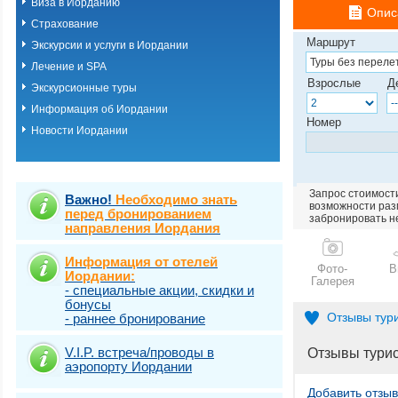
Виза в Иорданию
Опис
Страхование
Маршрут
Экскурсии и услуги в Иордании
Лечение и SPA
Взрослые
Д
Экскурсионные туры
Информация об Иордании
Номер
Новости Иордании
Запрос стоимости
Важно!
Необходимо знать
возможности разм
перед бронированием
забронировать н
направления Иордания
Информация от отелей
Фото-
В
Иордании:
Галерея
- специальные акции, скидки и
бонусы
Отзывы тур
- раннее бронирование
V.I.P. встреча/проводы в
Отзывы тури
аэропорту Иордании
Добавить отзыв