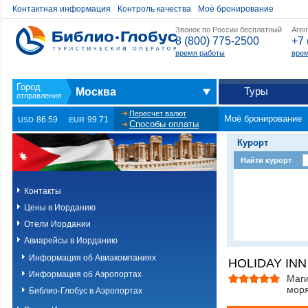
Контактная информация
Контроль качества
Моё бронирование
Звонок по России бесплатный
Аген
8 (800) 775-2500
+7 
время работы
врем
Туры
Москва
Пересчет валют
Моё бронирование
86.59
99.71
USD
EUR
Способы оплаты
Курорт
Найти курорт
Контакты
Цены в Иорданию
Отели Иордании
Авиарейсы в Иорданию
Информация об Авиакомпаниях
HOLIDAY INN
Информация об Аэропортах
Маги
мор
Библио-Глобус в Аэропортах