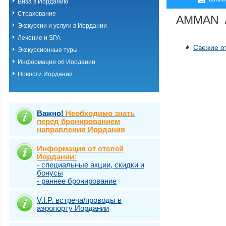
Виза в Иорданию
Страхование
AMMAN 
Экскурсии и услуги в Иордании
Лечение и SPA
Свежие о
Экскурсионные туры
Информация об Иордании
Новости Иордании
Важно!
Необходимо знать
перед бронированием
направления Иордания
Информация от отелей
Иордании:
- специальные акции, скидки и
бонусы
- раннее бронирование
V.I.P. встреча/проводы в
аэропорту Иордании