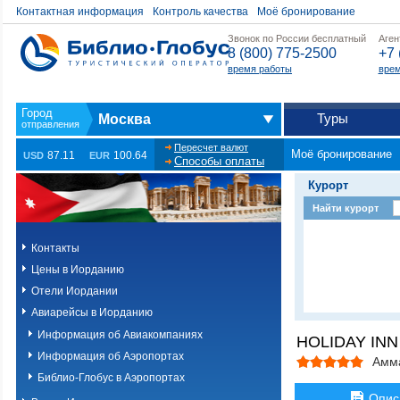
Контактная информация
Контроль качества
Моё бронирование
Звонок по России бесплатный
Аген
8 (800) 775-2500
+7 
время работы
врем
Туры
Москва
Пересчет валют
Моё бронирование
87.11
100.64
USD
EUR
Способы оплаты
Курорт
Найти курорт
Контакты
Цены в Иорданию
Отели Иордании
Авиарейсы в Иорданию
Информация об Авиакомпаниях
HOLIDAY INN
Информация об Аэропортах
Амм
Библио-Глобус в Аэропортах
Опис