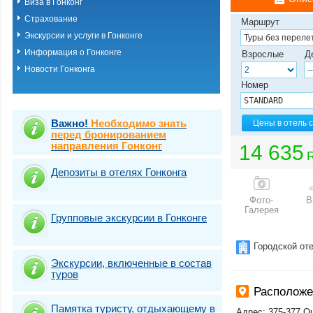
Виза в Гонконг
Страхование
Маршрут
Экскурсии и услуги в Гонконге
Информация о Гонконге
Взрослые
Д
Новости Гонконга
Номер
Важно!
Необходимо знать
Цены в отель 
перед бронированием
направления Гонконг
14 635
Депозиты в отелях Гонконга
Фото-
В
Галерея
Групповые экскурсии в Гонконге
Городской от
Экскурсии, включенные в состав
туров
Располож
Памятка туристу, отдыхающему в
Адрес: 375-377 Q