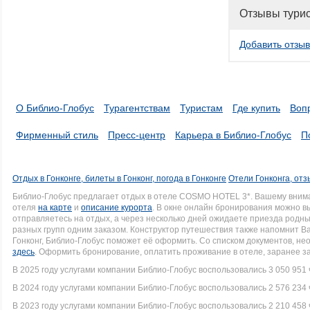
Отзывы тури
Добавить отзыв
О Библио-Глобус
Турагентствам
Туристам
Где купить
Воп
Фирменный стиль
Пресс-центр
Карьера в Библио-Глобус
П
Отдых в Гонконге, билеты в Гонконг, погода в Гонконге
Отели Гонконга, отз
Библио-Глобус предлагает отдых в отеле COSMO HOTEL 3*. Вашему вним
отеля
на карте
и
описание курорта
. В окне онлайн бронирования можно вы
отправляетесь на отдых, а через несколько дней ожидаете приезда родн
разных групп одним заказом. Конструктор путешествия также напомнит Вам
Гонконг, Библио-Глобус поможет её оформить. Со списком документов, н
здесь
. Оформить бронирование, оплатить проживание в отеле, заранее з
В 2025 году услугами компании Библио-Глобус воспользовались 3 050 951 
В 2024 году услугами компании Библио-Глобус воспользовались 2 576 234 
В 2023 году услугами компании Библио-Глобус воспользовались 2 210 458 