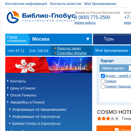
Контактная информация
Контроль качества
Моё бронирование
Звонок по России бесплатный
Аген
8 (800) 775-2500
+7 
время работы
врем
Туры
Москва
Пересчет валют
Моё бронирование
87.11
100.64
USD
EUR
Способы оплаты
Курорт
Найти курорт
Курорт - любой (
Контакты
Гонконг
Гонконг-Чзанцза
Цены в Гонконг
Отели Гонконга
Авиарейсы в Гонконг
Информация об Авиакомпаниях
COSMO HOTE
Информация об Аэропортах
Гонк
Библио-Глобус в Аэропортах
Опис