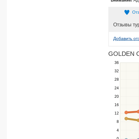
Внимание!
Ад
От
Отзывы ту
Добавить от
GOLDEN CO
36
Use
the
32
up
28
and
down
24
keys
20
to
navigate
16
between
12
series.
Use
8
the
4
left
0