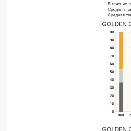
В течение 
navigate
Средняя те
through
Средняя те
items
in
GOLDEN CO
a
100
Use
series.
the
90
up
80
and
down
70
keys
60
to
navigate
50
between
40
series.
Use
30
the
20
left
10
and
right
0
янв
keys
to
navigate
GOLDEN CO