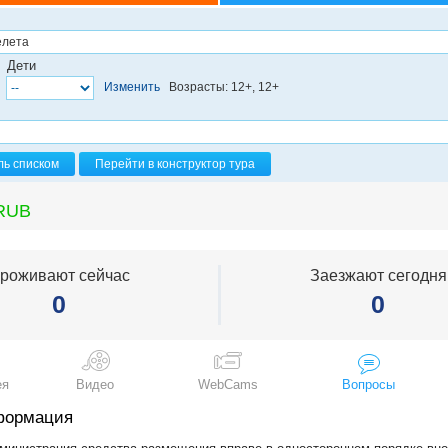
Дети
Изменить
Возрасты: 12+, 12+
ль списком
Перейти в конструктор тура
RUB
роживают сейчас
Заезжают сегодня
0
0
ея
Видео
WebCams
Вопросы
формация