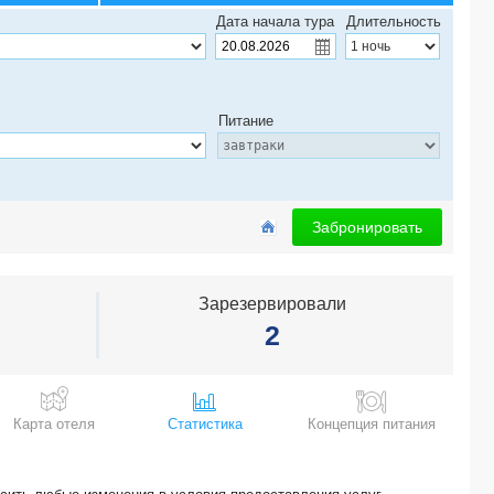
MILDOM HOTEL BAKU 3*
Дата начала тура
Длительность
NOBEL HOTEL 4*
SAPPHIRE INN 4*
INTERCONTINENTAL BAKU HOTEL 5*
MIDWAY HOTEL 5*
Питание
HILTON GARDEN INN 4*
BADAMDAR HOTEL&RESIDENCE 4*
SAPPHIRE MARINE 5*
SMITH HOTEL 3*
Забронировать
Зарезервировали
2
Карта отеля
Статистика
Концепция питания