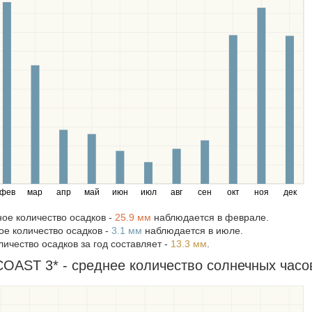
фев
мар
апр
май
июн
июл
авг
сен
окт
ноя
дек
ое количество осадков -
25.9 мм
наблюдается в феврале.
е количество осадков -
3.1 мм
наблюдается в июле.
ичество осадков за год составляет -
13.3 мм
.
AST 3* - среднее количество солнечных часов