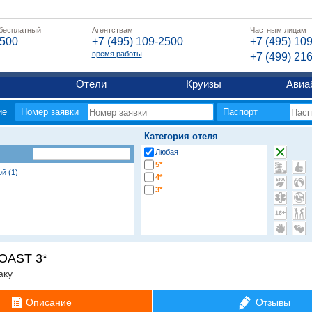
 бесплатный
Агентствам
Частным лицам
2500
+7 (495) 109-2500
+7 (495) 10
время работы
+7 (499) 21
Отели
Круизы
Авиа
ие
Номер заявки
Паспорт
Категория отеля
Любая
5*
й (1)
4*
3*
OAST 3*
аку
Описание
Отзывы