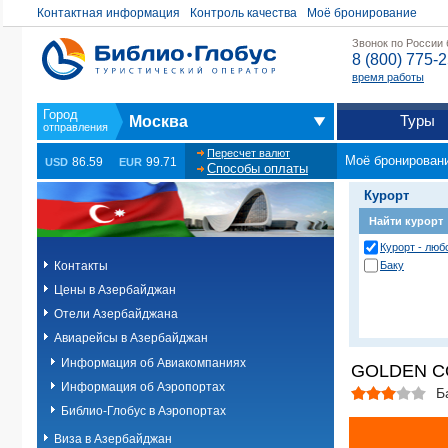
Контактная информация
Контроль качества
Моё бронирование
Звонок по России
8 (800) 775-
время работы
Туры
Москва
Пересчет валют
Моё бронирован
86.59
99.71
USD
EUR
Способы оплаты
Курорт
Найти курорт
Курорт - любо
Контакты
Баку
Цены в Азербайджан
Отели Азербайджана
Авиарейсы в Азербайджан
Информация об Авиакомпаниях
GOLDEN C
Информация об Аэропортах
Б
Библио-Глобус в Аэропортах
Виза в Азербайджан