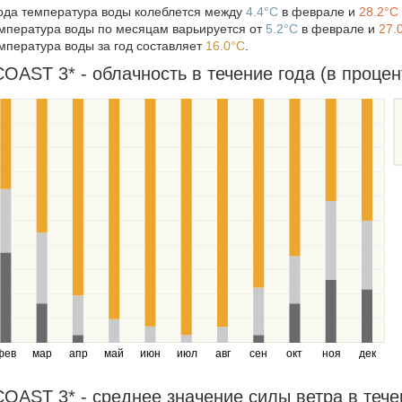
года температура воды колеблется между
4.4°C
в феврале и
28.2°C
мпература воды по месяцам варьируется от
5.2°C
в феврале и
27.
мпература воды за год составляет
16.0°C
.
AST 3* - облачность в течение года (в процен
фев
мар
апр
май
июн
июл
авг
сен
окт
ноя
дек
AST 3* - среднее значение силы ветра в течен