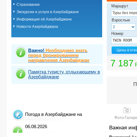
Страхование
Маршрут
Экскурсии и услуги в Азербайджане
Информация об Азербайджане
Взрослые
Новости Азербайджана
Номер
Важно!
Необходимо знать
Цены в оте
перед бронированием
направления Азербайджан
7 187
Памятка туристу, отдыхающему в
Азербайджане
П
Погода в Азербайджане на
Фото-Галер
06.08.2026
Важная ин