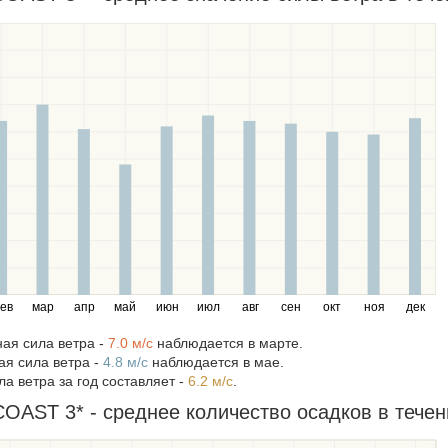
ев
мар
апр
май
июн
июл
авг
сен
окт
ноя
дек
ая сила ветра -
7.0 м/c
наблюдается в марте.
я сила ветра -
4.8 м/c
наблюдается в мае.
а ветра за год составляет -
6.2 м/c
.
AST 3* - среднее количество осадков в течен