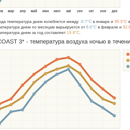
ев
мар
апр
май
июн
июл
авг
сен
окт
ноя
дек
года температура днем колеблется между
-0.7°C
в январе и
35.3°C
в
мпература днем по месяцам варьируется от
8.6°C
в феврале и
32.
мпература днем за год составляет
19.8°C
.
AST 3* - температура воздуха ночью в течение