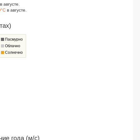
в августе.
0°C
в августе.
тах)
Пасмурно
Облачно
Солнечно
ие года (м/c)