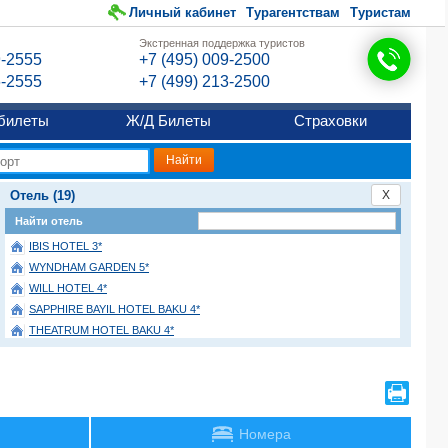
Личный кабинет
Турагентствам
Туристам
Экстренная поддержка туристов
9-2555
+7 (495) 009-2500
6-2555
+7 (499) 213-2500
билеты
Ж/Д Билеты
Страховки
Отель (19)
X
Найти отель
IBIS HOTEL 3*
WYNDHAM GARDEN 5*
WILL HOTEL 4*
SAPPHIRE BAYIL HOTEL BAKU 4*
THEATRUM HOTEL BAKU 4*
GOLDEN COAST 3*
PREMIER PALACE 4*
SAPPHIRE CITY 4*
SHAH PALACE 4*
Номера
MAESTRO HOTEL 3*