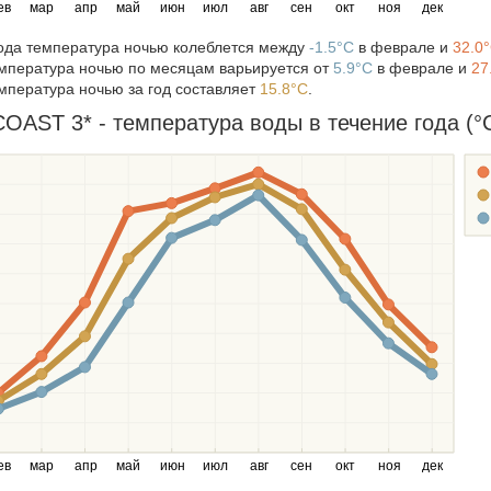
ев
мар
апр
май
июн
июл
авг
сен
окт
ноя
дек
года температура ночью колеблется между
-1.5°C
в феврале и
32.0
мпература ночью по месяцам варьируется от
5.9°C
в феврале и
27
мпература ночью за год составляет
15.8°C
.
AST 3* - температура воды в течение года (°
ев
мар
апр
май
июн
июл
авг
сен
окт
ноя
дек