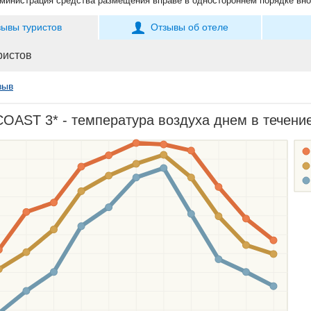
министрация средства размещения вправе в одностороннем порядке вно
зывы туристов
Отзывы об отеле
ристов
зыв
AST 3* - температура воздуха днем в течение