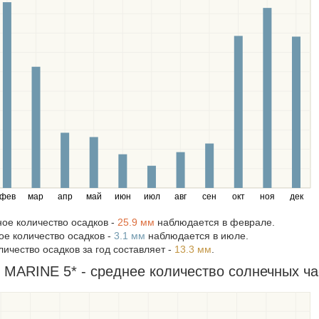
фев
мар
апр
май
июн
июл
авг
сен
окт
ноя
дек
ое количество осадков -
25.9 мм
наблюдается в феврале.
е количество осадков -
3.1 мм
наблюдается в июле.
ичество осадков за год составляет -
13.3 мм
.
MARINE 5* - среднее количество солнечных час