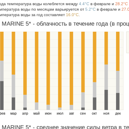
года температура воды колеблется между
4.4°C
в феврале и
28.2°C
мпература воды по месяцам варьируется от
5.2°C
в феврале и
27.
мпература воды за год составляет
16.0°C
.
MARINE 5* - облачность в течение года (в проц
фев
мар
апр
май
июн
июл
авг
сен
окт
ноя
дек
MARINE 5* - среднее значение силы ветра в теч