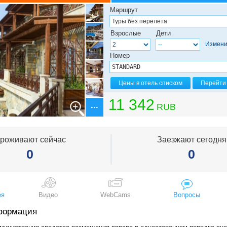
Маршрут
Взрослые
Дети
Измени
Номер
Цены в отель списком
Перейти 
11 342
RUB
роживают сейчас
Заезжают сегодня
0
0
ея
Видео
WebCams
Вопросы
формация