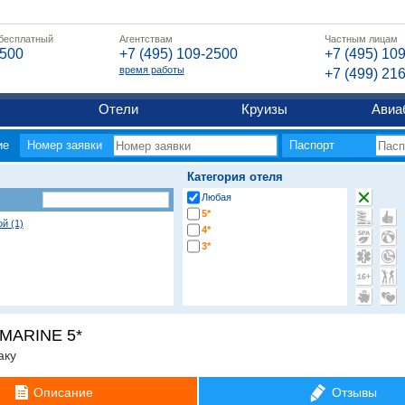
 бесплатный
Агентствам
Частным лицам
2500
+7 (495) 109-2500
+7 (495) 10
время работы
+7 (499) 21
Отели
Круизы
Авиа
ие
Номер заявки
Паспорт
Категория отеля
Любая
5*
й (1)
4*
3*
MARINE 5*
аку
Описание
Отзывы