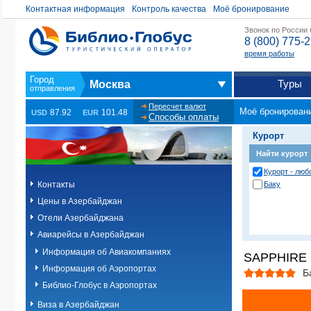
Контактная информация
Контроль качества
Моё бронирование
Звонок по России
8 (800) 775-
время работы
Туры
Москва
Пересчет валют
Моё бронирован
87.92
101.48
USD
EUR
Способы оплаты
Курорт
Найти курорт
Курорт - любо
Контакты
Баку
Цены в Азербайджан
Отели Азербайджана
Авиарейсы в Азербайджан
Информация об Авиакомпаниях
SAPPHIRE 
Информация об Аэропортах
Б
Библио-Глобус в Аэропортах
Виза в Азербайджан