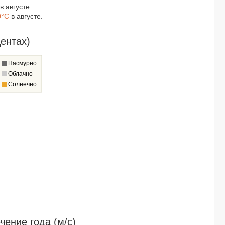
в августе.
0°C
в августе.
ентах)
Пасмурно
Облачно
Солнечно
ение года (м/c)