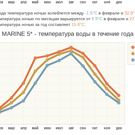
ев
мар
апр
май
июн
июл
авг
сен
окт
ноя
дек
года температура ночью колеблется между
-1.5°C
в феврале и
32.0
мпература ночью по месяцам варьируется от
5.9°C
в феврале и
27
мпература ночью за год составляет
15.8°C
.
MARINE 5* - температура воды в течение года 
ев
мар
апр
май
июн
июл
авг
сен
окт
ноя
дек