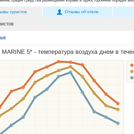
министрация средства размещения вправе в одностороннем порядке вно
зывы туристов
Отзывы об отеле
ристов
зыв
MARINE 5* - температура воздуха днем в течен