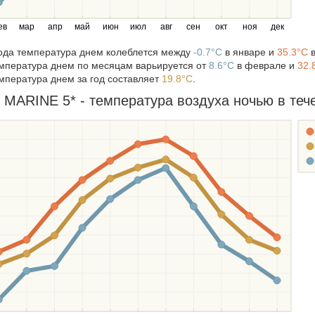
ев
мар
апр
май
июн
июл
авг
сен
окт
ноя
дек
года температура днем колеблется между
-0.7°C
в январе и
35.3°C
в
мпература днем по месяцам варьируется от
8.6°C
в феврале и
32.
мпература днем за год составляет
19.8°C
.
MARINE 5* - температура воздуха ночью в тече