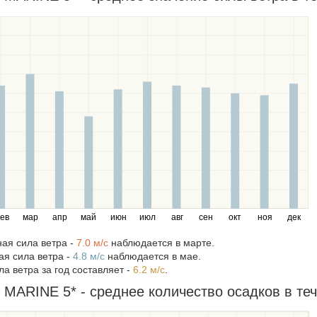
ев
мар
апр
май
июн
июл
авг
сен
окт
ноя
дек
ая сила ветра -
7.0 м/c
наблюдается в марте.
я сила ветра -
4.8 м/c
наблюдается в мае.
а ветра за год составляет -
6.2 м/c
.
MARINE 5* - среднее количество осадков в теч