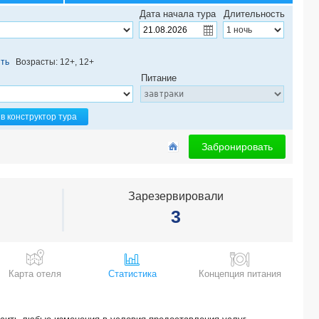
MILDOM HOTEL BAKU 3*
Дата начала тура
Длительность
NOBEL HOTEL 4*
SAPPHIRE INN 4*
INTERCONTINENTAL BAKU HOTEL 5*
ть
Возрасты: 12+, 12+
MIDWAY HOTEL 5*
Питание
HILTON GARDEN INN 4*
BADAMDAR HOTEL&RESIDENCE 4*
SAPPHIRE MARINE 5*
в конструктор тура
SMITH HOTEL 3*
Забронировать
Зарезервировали
3
Карта отеля
Статистика
Концепция питания