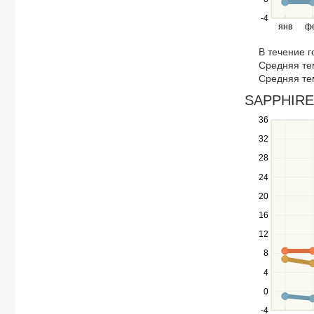
and
right
-4
янв
ф
keys
to
В течение 
navigate
Средняя те
through
Средняя те
items
in
SAPPHIRE 
a
36
Use
series.
the
32
up
28
and
down
24
keys
20
to
navigate
16
between
12
series.
Use
8
the
4
left
0
and
right
-4