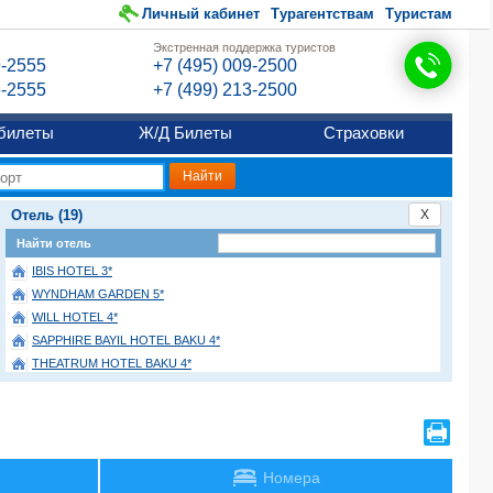
Личный кабинет
Турагентствам
Туристам
Экстренная поддержка туристов
9-2555
+7 (495) 009-2500
6-2555
+7 (499) 213-2500
билеты
Ж/Д Билеты
Страховки
Отель (19)
X
Найти отель
IBIS HOTEL 3*
WYNDHAM GARDEN 5*
WILL HOTEL 4*
SAPPHIRE BAYIL HOTEL BAKU 4*
THEATRUM HOTEL BAKU 4*
GOLDEN COAST 3*
PREMIER PALACE 4*
SAPPHIRE CITY 4*
SHAH PALACE 4*
Номера
MAESTRO HOTEL 3*