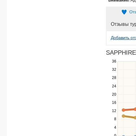
Внимание!
Ад
От
Отзывы ту
Добавить от
SAPPHIRE 
36
Use
the
32
up
28
and
down
24
keys
20
to
navigate
16
between
12
series.
Use
8
the
4
left
0