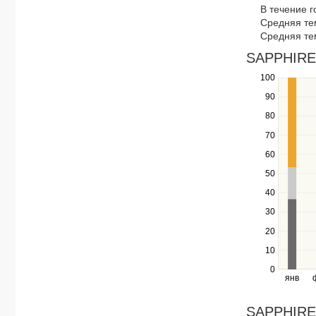
В течение 
navigate
Средняя те
through
Средняя те
items
in
SAPPHIRE 
a
100
Use
series.
the
90
up
80
and
down
70
keys
60
to
navigate
50
between
40
series.
Use
30
the
20
left
10
and
right
0
янв
keys
to
navigate
SAPPHIRE 