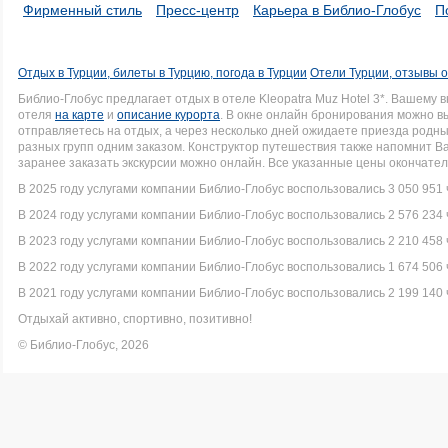
Фирменный стиль
Пресс-центр
Карьера в Библио-Глобус
П
Отдых в Турции, билеты в Турцию, погода в Турции
Отели Турции, отзывы о
Библио-Глобус предлагает отдых в отеле Kleopatra Muz Hotel 3*. Вашем
отеля
на карте
и
описание курорта
. В окне онлайн бронирования можно вы
отправляетесь на отдых, а через несколько дней ожидаете приезда родн
разных групп одним заказом. Конструктор путешествия также напомнит В
заранее заказать экскурсии можно онлайн. Все указанные цены окончате
В 2025 году услугами компании Библио-Глобус воспользовались 3 050 951 
В 2024 году услугами компании Библио-Глобус воспользовались 2 576 234 
В 2023 году услугами компании Библио-Глобус воспользовались 2 210 458 
В 2022 году услугами компании Библио-Глобус воспользовались 1 674 506 
В 2021 году услугами компании Библио-Глобус воспользовались 2 199 140 
Отдыхай активно, спортивно, позитивно!
© Библио-Глобус, 2026