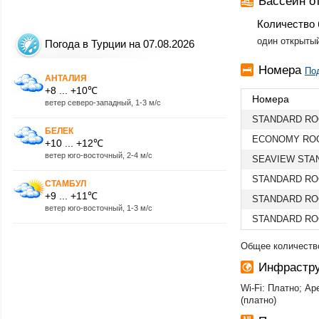
Бассейн от
Количество 
один открыты
Погода в Турции на 07.08.2026
Номера
Под
АНТАЛИЯ
+8 ... +10℃
Номера
ветер северо-западный, 1-3 м/с
STANDARD R
БЕЛЕК
ECONOMY RO
+10 ... +12℃
ветер юго-восточный, 2-4 м/с
SEAVIEW STA
STANDARD RO
СТАМБУЛ
+9 ... +11℃
STANDARD RO
ветер юго-восточный, 1-3 м/с
STANDARD R
Общее количество
Инфрастру
Wi-Fi: Платно; Ар
(платно)