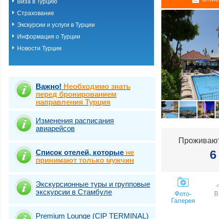
Виза в Турцию
Измир (Сеферих
Страхование
Измир (Чешме)
Кемер-Белдиби-
Экскурсии и услуги в Турции
Кириш-Чамьюва-
Информация о Турции
Кушадасы
Новости Турции
Мармарис
Саригерме
Сиде
Стамбул (Арнаву
Стамбул (Ататюр
Важно!
Необходимо знать
Стамбул (Багдж
перед бронированием
направления Турция
Стамбул (Байра
Стамбул (Бейогл
Стамбул (Бешик
Изменения расписания
авиарейсов
Стамбул (Бюйюк
Стамбул (Другие
Проживают
Стамбул (Ешиль
6
Список отелей, которые
не
Стамбул (Каракё
принимают только мужчин
Стамбул (Кягытх
Стамбул (Лалели
Стамбул (Левен
Экскурсионные туры и групповые
Стамбул (Сирке
экскурсии в Стамбуле
Фото-
В
Стамбул (Старый
Галерея
Султанахмет)
Стамбул (Такси
Premium Lounge (CIP TERMINAL)