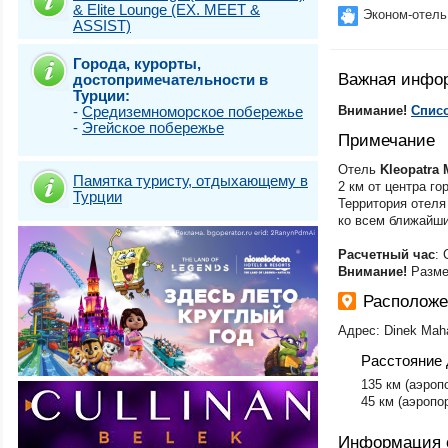
& Elite Lounge (EX. MEET &
Стамбул (Топка
Эконом-отель
ASSIST)
Стамбул (Фатих)
Стамбул (Шишли
Города, курорты,
Стамбул + Каппа
Важная инфо
достопримечательности в
Стамбул)
Турции:
Стамбул Класси
-
Средиземноморское побережье
Внимание!
Списо
Турунч
-
Эгейское побережье
Фетхие-Олюдени
Примечание
Отель
Kleopatra
Памятка туристу, отдыхающему в
2 км от центра г
Турции
Территория отеля
ко всем ближайш
Расчетный час
: 
Внимание!
Разме
Расположен
Адрес: Dinek Maha
Расстояние 
135 км (аэроп
45 км (аэропо
Информация 