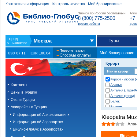
Контактная информация
Контроль качества
Моё бронирование
Звонок по России бесплатный
Аген
8 (800) 775-2500
+7 
время работы
врем
Туры
Москва
Пересчет валют
Моё бронирование
87.11
100.64
USD
EUR
Способы оплаты
Курорт
Найти курорт
Курорт - любой (
Контакты
Аланья
Анталия (Лара-К
Цены в Турцию
Анталия (город)
Отели Турции
Белек
Авиарейсы в Турцию
Бодрум
Даламан
Информация об Авиакомпаниях
Kleopatra Muz
Дача
Информация об Аэропортах
Дидим
Ала
Измир
Библио-Глобус в Аэропортах
Измир (Ёздере)
Опис