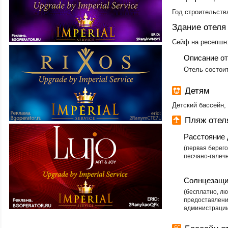
Год строительства
Здание отеля
Сейф на ресепшн
Описание о
​Отель состои
Детям
Детский бассейн,
Пляж отеля
Расстояние 
(первая берег
песчано-галеч
Солнцезащи
(бесплатно, л
предоставлени
администрации