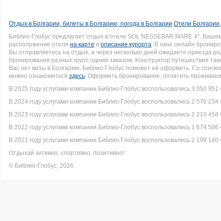
Отдых в Болгарии, билеты в Болгарию, погода в Болгарии
Отели Болгарии,
Библио-Глобус предлагает отдых в отеле SOL NESSEBAR MARE 4*. Ваше
расположение отеля
на карте
и
описание курорта
. В окне онлайн брониро
Вы отправляетесь на отдых, а через несколько дней ожидаете приезда р
бронирования разных групп одним заказом. Конструктор путешествия такж
Вас нет визы в Болгарию, Библио-Глобус поможет её оформить. Со спис
можно ознакомиться
здесь
. Оформить бронирование, оплатить проживание
В 2025 году услугами компании Библио-Глобус воспользовались 3 050 951 
В 2024 году услугами компании Библио-Глобус воспользовались 2 576 234 
В 2023 году услугами компании Библио-Глобус воспользовались 2 210 458 
В 2022 году услугами компании Библио-Глобус воспользовались 1 674 506 
В 2021 году услугами компании Библио-Глобус воспользовались 2 199 140 
Отдыхай активно, спортивно, позитивно!
© Библио-Глобус, 2026