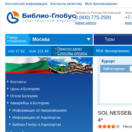
Контактная информация
Контроль качества
Моё бронирование
Звонок по России бесплатный
Аген
8 (800) 775-2500
+7 
время работы
врем
Туры
Москва
Пересчет валют
Моё бронирование
87.92
101.48
USD
EUR
Способы оплаты
Курорт
Найти курорт
Контакты
Цены в Болгарию
Отели Болгарии
Авиарейсы в Болгарию
Информация об Авиакомпаниях
SOL NESSEB
Информация об Аэропортах
4*
Библио-Глобус в Аэропортах
Нес