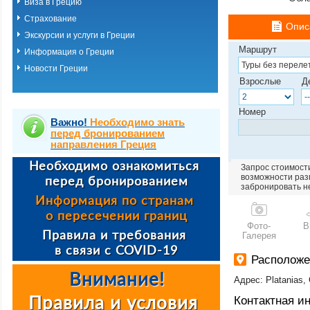
Виза в Грецию
Страхование
Опис
Экскурсии и услуги в Греции
Маршрут
Информация о Греции
Новости Греции
Взрослые
Д
Номер
Важно!
Необходимо знать
перед бронированием
направления Греция
Запрос стоимости
возможности разм
забронировать н
Фото-
В
Галерея
Расположе
Адрес: Platanias,
Контактная 