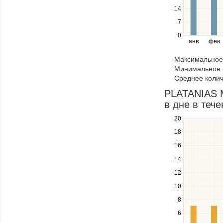
the
14
left
7
and
right
0
янв
фев
keys
to
Максимальное 
navigate
Минимальное к
through
Среднее колич
items
in
PLATANIAS M
a
в дне в тече
series.
20
Use
the
18
up
16
and
down
14
keys
12
to
navigate
10
between
8
series.
Use
6