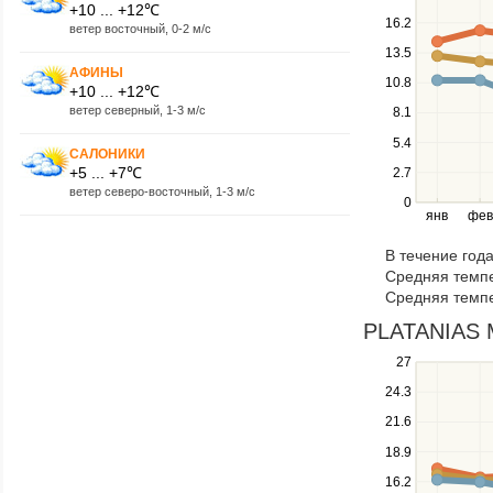
keys
+10 ... +12℃
16.2
to
ветер восточный, 0-2 м/с
navigate
13.5
between
АФИНЫ
10.8
+10 ... +12℃
series.
ветер северный, 1-3 м/с
Use
8.1
the
5.4
САЛОНИКИ
left
+5 ... +7℃
2.7
and
ветер северо-восточный, 1-3 м/с
right
0
янв
фев
keys
to
В течение год
navigate
Средняя темпе
through
Средняя темпе
items
in
PLATANIAS M
a
Use
27
series.
the
24.3
up
21.6
and
down
18.9
keys
16.2
to