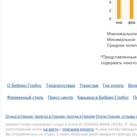
the
4
left
2
and
right
0
янв
фев
keys
to
Максимальное 
navigate
Минимальное к
through
Среднее колич
items
in
*Представленные 
a
содержать некото
series.
О Библио-Глобус
Турагентствам
Туристам
Где купить
Воп
Фирменный стиль
Пресс-центр
Карьера в Библио-Глобус
П
Отдых в Греции, билеты в Грецию, погода в Греции
Отели Греции, отзывы 
Библио-Глобус предлагает отдых в отеле PLATANIAS MARE HOTEL 3*. Ва
расположение отеля
на карте
и
описание курорта
. В окне онлайн брониро
Вы отправляетесь на отдых, а через несколько дней ожидаете приезда р