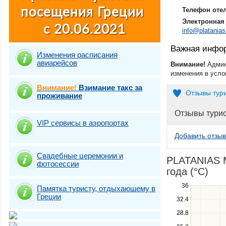
Телефон оте
Электронная 
info@platanias
Важная инфо
Изменения расписания
авиарейсов
Внимание!
Админ
изменения в усло
Внимание!
Взимание такс за
Отзывы тур
проживание
Отзывы тури
VIP сервисы в аэропортах
Добавить отзыв
Свадебные церемонии и
PLATANIAS M
фотосесcии
года (°C)
Use
36
Памятка туристу, отдыхающему в
the
Греции
32.4
up
28.8
and
down