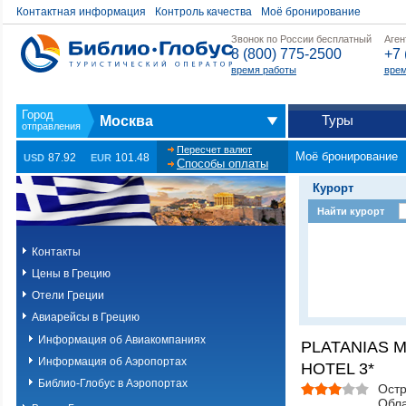
Контактная информация
Контроль качества
Моё бронирование
Звонок по России бесплатный
Аген
8 (800) 775-2500
+7 
время работы
врем
Туры
Москва
Пересчет валют
Моё бронирование
87.92
101.48
USD
EUR
Способы оплаты
Курорт
Найти курорт
Контакты
Цены в Грецию
Отели Греции
Авиарейсы в Грецию
Информация об Авиакомпаниях
PLATANIAS 
Информация об Аэропортах
HOTEL 3*
Библио-Глобус в Аэропортах
Остр
Обла