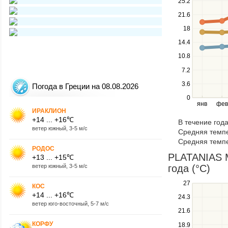
25.2
keys
21.6
to
navigate
18
between
14.4
series.
10.8
Use
the
7.2
left
3.6
and
Погода в Греции на 08.08.2026
right
0
янв
фев
keys
ИРАКЛИОН
to
+14 ... +16℃
В течение год
navigate
ветер южный, 3-5 м/с
Средняя темпе
through
Средняя темпе
items
РОДОС
in
PLATANIAS M
+13 ... +15℃
a
ветер южный, 3-5 м/с
года (°C)
series.
Use
27
КОС
the
+14 ... +16℃
24.3
up
ветер юго-восточный, 5-7 м/с
21.6
and
down
КОРФУ
18.9