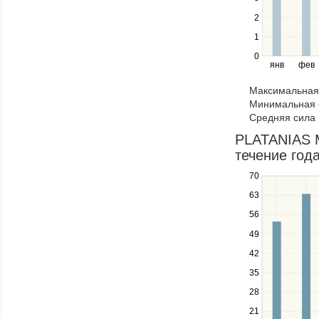
the
2
left
1
and
right
0
янв
фев
keys
to
Максимальная 
navigate
Минимальная 
through
Средняя сила 
items
in
PLATANIAS M
a
течение год
series.
70
Use
the
63
up
56
and
down
49
keys
42
to
navigate
35
between
28
series.
21
Use