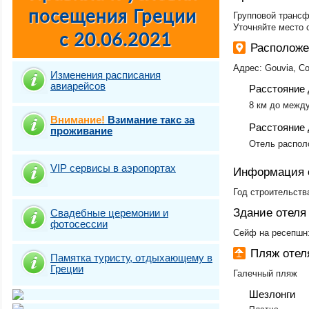
Групповой трансф
Уточняйте место 
Располож
Адрес: Gouvia, Co
Изменения расписания
авиарейсов
Расстояние 
8 км до между
Внимание!
Взимание такс за
Расстояние 
проживание
Отель распол
VIP сервисы в аэропортах
Информация 
Год строительства
Здание отеля
Свадебные церемонии и
фотосесcии
Сейф на ресепшн:
Пляж оте
Памятка туристу, отдыхающему в
Греции
Галечный пляж
Шезлонги