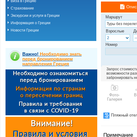
Виза в Грецию
Опис
Страхование
Экскурсии и услуги в Греции
Маршрут
Информация о Греции
Новости Греции
Взрослые
Д
Номер
Важно!
Необходимо знать
перед бронированием
направления Греция
Запрос стоимости
возможности разм
забронировать н
Фото-
В
Галерея
Пляжный оте
Примечание