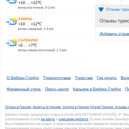
+10 ... +12℃
ветер восточный, 0-2 м/с
Отзывы тур
АФИНЫ
Отзывы тури
+10 ... +12℃
ветер северный, 1-3 м/с
Добавить отзыв
САЛОНИКИ
+5 ... +7℃
ветер северо-восточный, 1-3 м/с
О Библио-Глобус
Турагентствам
Туристам
Где купить
Воп
Фирменный стиль
Пресс-центр
Карьера в Библио-Глобус
П
Отдых в Греции, билеты в Грецию, погода в Греции
Отели Греции, отзывы 
Библио-Глобус предлагает отдых в отеле MOLFETTA BEACH HOTEL 3*. Ва
расположение отеля
на карте
и
описание курорта
. В окне онлайн брониро
Вы отправляетесь на отдых, а через несколько дней ожидаете приезда р
бронирования разных групп одним заказом. Конструктор путешествия такж