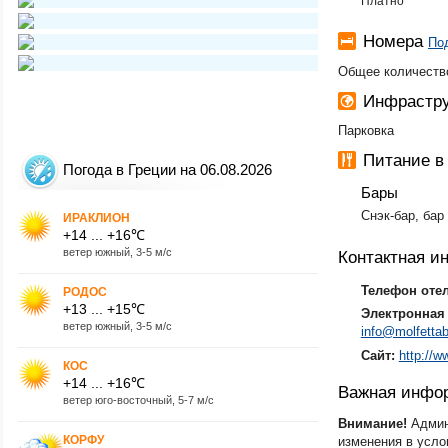
Платно
Номера
По
Общее количество
Инфрастру
Парковка
Питание в
Погода в Греции на 06.08.2026
Бары
Снэк-бар, бар
ИРАКЛИОН
+14 ... +16℃
ветер южный, 3-5 м/с
Контактная 
Телефон оте
РОДОС
+13 ... +15℃
Электронная 
ветер южный, 3-5 м/с
info@molfetta
Сайт:
http://
КОС
+14 ... +16℃
Важная инфо
ветер юго-восточный, 5-7 м/с
Внимание!
Админ
КОРФУ
изменения в усло