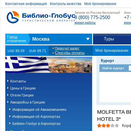
Контактная информация
Контроль качества
Моё бронирование
Звонок по России бесплатный
Аген
8 (800) 775-2500
+7 
время работы
врем
Туры
Москва
Пересчет валют
Моё бронирование
86.59
99.71
USD
EUR
Способы оплаты
Курорт
Найти курорт
Контакты
Цены в Грецию
Отели Греции
Авиарейсы в Грецию
Информация об Авиакомпаниях
MOLFETTA B
Информация об Аэропортах
HOTEL 3*
Библио-Глобус в Аэропортах
Корф