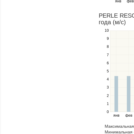
янв
фев
keys
to
navigate
PERLE RESOR
through
года (м/c)
items
in
10
Use
a
the
9
series.
up
8
and
down
7
keys
6
to
navigate
5
between
4
series.
Use
3
the
2
left
1
and
right
0
янв
фев
keys
to
Максимальная 
navigate
Минимальная 
through