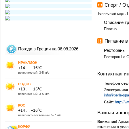
Спорт / О
Теннисный корт: 
Описание тр
Платно
Питание в
Погода в Греции на 06.08.2026
Рестораны
Ресторан La C
ИРАКЛИОН
+14 ... +16℃
ветер южный, 3-5 м/с
Контактная 
Телефон оте
РОДОС
+13 ... +15℃
Электронная 
ветер южный, 3-5 м/с
info@perle-sp
Сайт:
http://w
КОС
+14 ... +16℃
Важная инфо
ветер юго-восточный, 5-7 м/с
Внимание!
Админ
КОРФУ
изменения в усло