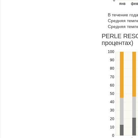
0
янв
фев
keys
to
В течение год
navigate
Средняя темпе
through
Средняя темпе
items
in
PERLE RESOR
a
процентах)
series.
100
Use
the
90
up
80
and
down
70
keys
60
to
navigate
50
between
40
series.
Use
30
the
20
left
10
and
right
0