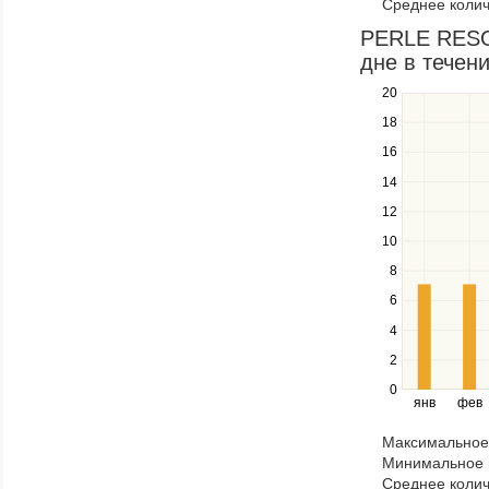
Среднее колич
items
in
PERLE RESOR
a
дне в течени
series.
20
Use
the
18
up
16
and
down
14
keys
12
to
navigate
10
between
8
series.
Use
6
the
4
left
2
and
right
0
янв
фев
keys
to
Максимальное 
navigate
Минимальное к
through
Среднее колич
items