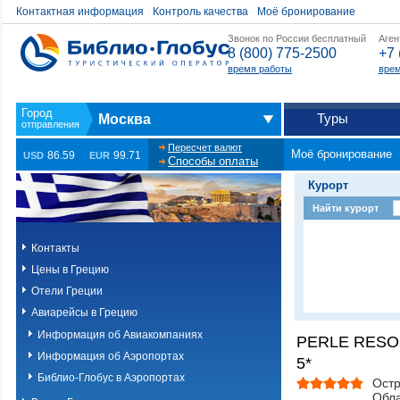
Контактная информация
Контроль качества
Моё бронирование
Звонок по России бесплатный
Аген
8 (800) 775-2500
+7 
время работы
врем
Туры
Москва
Пересчет валют
Моё бронирование
86.59
99.71
USD
EUR
Способы оплаты
Курорт
Найти курорт
Контакты
Цены в Грецию
Отели Греции
Авиарейсы в Грецию
Информация об Авиакомпаниях
PERLE RESO
Информация об Аэропортах
5*
Библио-Глобус в Аэропортах
Остр
Обла