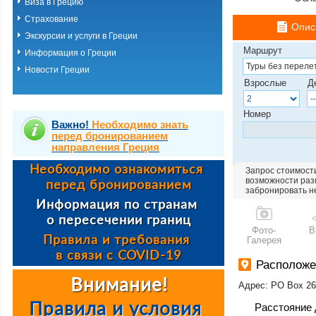
Виза в Грецию
Страхование
Опис
Экскурсии и услуги в Греции
Маршрут
Информация о Греции
Новости Греции
Взрослые
Д
Номер
Важно!
Необходимо знать
перед бронированием
направления Греция
Запрос стоимости
возможности разм
забронировать н
Фото-
В
Галерея
Располож
Адрес: PO Box 268
Расстояние 