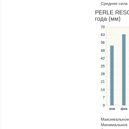
Средняя сила 
items
in
PERLE RESOR
a
года (мм)
series.
70
Use
the
63
up
56
and
down
49
keys
42
to
navigate
35
between
28
series.
21
Use
the
14
left
7
and
right
0
янв
фев
keys
to
Максимальное 
navigate
Минимальное к
through