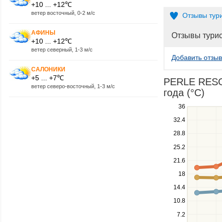
+10 ... +12℃
ветер восточный, 0-2 м/с
Отзывы тур
АФИНЫ
Отзывы тури
+10 ... +12℃
ветер северный, 1-3 м/с
Добавить отзыв
САЛОНИКИ
+5 ... +7℃
PERLE RESOR
ветер северо-восточный, 1-3 м/с
года (°C)
Use
36
the
32.4
up
28.8
and
down
25.2
keys
21.6
to
navigate
18
between
14.4
series.
10.8
Use
the
7.2
left