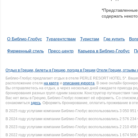
in
*Представленные 
a
содержать некото
series.
О Библио-Глобус
Турагентствам
Туристам
Где купить
Воп
Фирменный стиль
Пресс-центр
Карьера в Библио-Глобус
П
Отдых в Греции, билеты в Грецию, погода в Греции
Отели Греции, отзывы 
Библио-Глобус предлагает отдых в отеле PERLE RESORT HOTEL 5*. Ваше
расположение отеля
на карте
и
описание курорта
. В окне онлайн брониро
Вы отправляетесь на отдых, а через несколько дней ожидаете приезда р
бронирования разных групп одним заказом. Конструктор путешествия такж
Вас нет визы в Грецию, Библио-Глобус поможет её оформить. Со списко
ознакомиться
здесь
. Оформить бронирование, оплатить проживание в оте
В 2025 году услугами компании Библио-Глобус воспользовались 3 050 951 
В 2024 году услугами компании Библио-Глобус воспользовались 2 576 234 
В 2023 году услугами компании Библио-Глобус воспользовались 2 210 458 
В 2022 году услугами компании Библио-Глобус воспользовались 1 674 506 