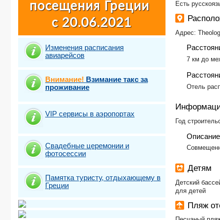
Есть русскояз
Распол
Адрес: Theolog
Изменения расписания
Расстоян
авиарейсов
7 км до ме
Расстояни
Внимание!
Взимание такс за
проживание
Отель рас
Информаци
VIP сервисы в аэропортах
Год строительс
Описание
Свадебные церемонии и
Совмещенн
фотосесcии
Детям
Памятка туристу, отдыхающему в
Детский бассе
Греции
для детей
Пляж о
Песчаный пляж