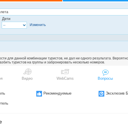
Дети
Изменить
сти для данной комбинации туристов, не дал ни одного результата. Вероятн
збить туристов на группы и забронировать несколько номеров.
ея
Видео
WebCams
Вопросы
ель
Рекомендуемыe
Эксклюзив Б
тель
е