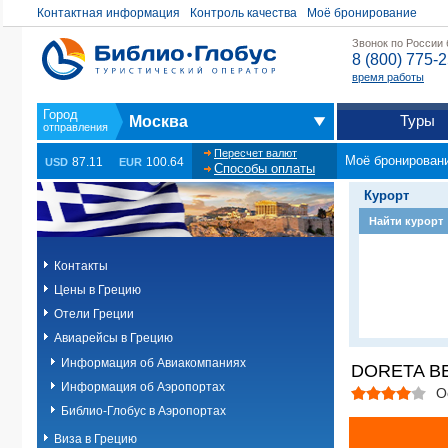
Контактная информация
Контроль качества
Моё бронирование
Звонок по России
8 (800) 775-
время работы
Туры
Москва
Пересчет валют
Моё бронирован
87.11
100.64
USD
EUR
Способы оплаты
Курорт
Найти курорт
Контакты
Цены в Грецию
Отели Греции
Авиарейсы в Грецию
Информация об Авиакомпаниях
DORETA BE
Информация об Аэропортах
О
Библио-Глобус в Аэропортах
Виза в Грецию