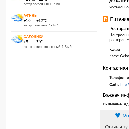
Дополнит
ветер восточный, 0-2 м/с
Футбольное
АФИНЫ
Питание
+10 ... +12℃
ветер северный, 1-3 м/с
Ресторан
Центральны
САЛОНИКИ
ресторан M
+5 ... +7℃
ветер северо-восточный, 1-3 м/с
Кафе
Кафе Gelat
Контактна
Телефон о
Сайт:
http
Важная ин
Внимание!
Ад
От
Отзывы ту