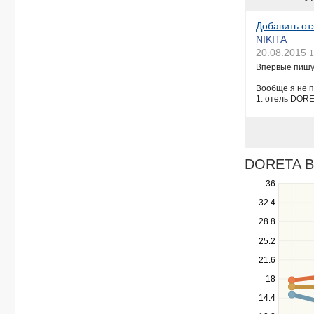
Добавить от
NIKITA
20.08.2015
1
Впервые пишу 
Вообще я не п
1. отель DORE
DORETA BE
Use
36
the
32.4
up
28.8
and
down
25.2
keys
21.6
to
navigate
18
between
14.4
series.