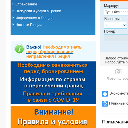
Страхование
Маршрут
Экскурсии и услуги в Греции
Информация о Греции
Взрослые
Новости Греции
Номер
Важно!
Необходимо знать
перед бронированием
направления Греция
Запрос стоимо
Попробуйте ра
Фото-Галер
Эконом-от
Пляжный о
Примечани