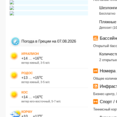
Шезлонги
Бесплатно
Пляжные 
Депозит (10
Бассейн
Погода в Греции на 07.08.2026
Открытый бас
Количест
ИРАКЛИОН
+14 ... +16℃
2 открытых
ветер южный, 3-5 м/с
Номера
РОДОС
+13 ... +15℃
Общее количес
ветер южный, 3-5 м/с
Инфраст
КОС
Бизнес-центр,
+14 ... +16℃
Спорт /
ветер юго-восточный, 5-7 м/с
Теннисный кор
КОРФУ
+10 ... +12℃