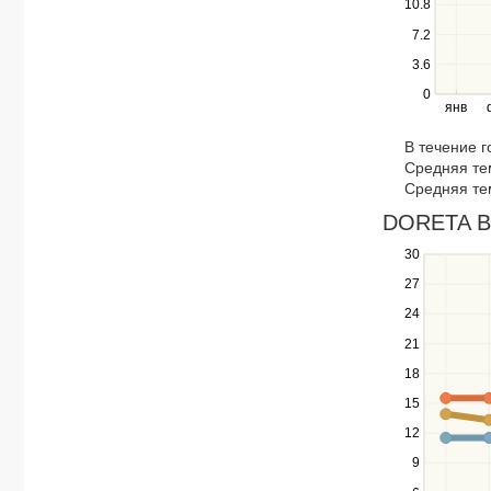
10.8
Use
the
7.2
left
3.6
and
right
0
янв
keys
to
В течение 
navigate
Средняя те
through
Средняя те
items
in
DORETA BE
a
30
Use
series.
the
27
up
24
and
down
21
keys
18
to
navigate
15
between
12
series.
Use
9
the