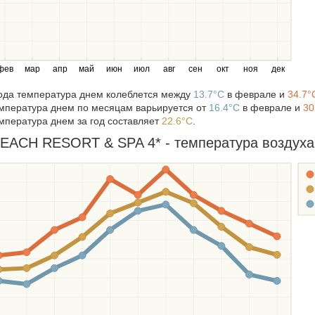
фев
мар
апр
май
июн
июл
авг
сен
окт
ноя
дек
года температура днем колеблется между
13.7°C
в феврале и
34.7°
мпература днем по месяцам варьируется от
16.4°C
в феврале и
30
мпература днем за год составляет
22.6°C
.
ACH RESORT & SPA 4* - температура воздуха н