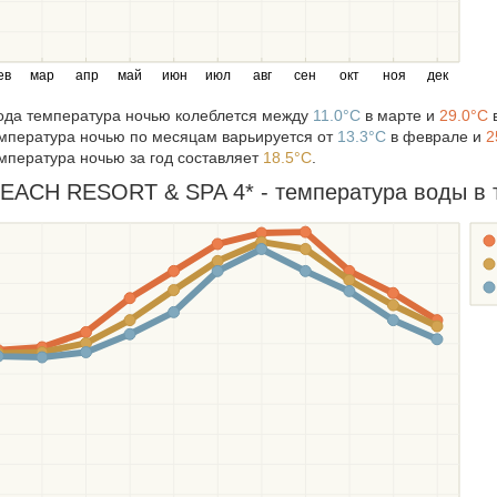
ев
мар
апр
май
июн
июл
авг
сен
окт
ноя
дек
года температура ночью колеблется между
11.0°C
в марте и
29.0°C
в
мпература ночью по месяцам варьируется от
13.3°C
в феврале и
2
мпература ночью за год составляет
18.5°C
.
ACH RESORT & SPA 4* - температура воды в т