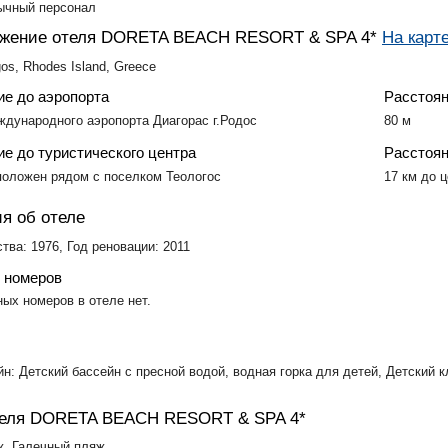
ычный персонал
ожение отеля DORETA BEACH RESORT & SPA 4*
На карт
os, Rhodes Island, Greece
ие до аэропорта
Расстоян
ждународного аэропорта Диагорас г.Родос
80 м
е до туристического центра
Расстоян
положен рядом с поселком Теологос
17 км до 
я об отеле
тва: 1976, Год реновации: 2011
 номеров
ых номеров в отеле нет.
йн: Детский бассейн с пресной водой, водная горка для детей, Детский 
теля DORETA BEACH RESORT & SPA 4*
, Галечный пляж