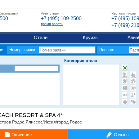
 бесплатный
Агентствам
Частным лицам
2500
+7 (495) 109-2500
+7 (495) 10
время работы
+7 (499) 21
Отели
Круизы
Авиа
ие
Номер заявки
Паспорт
Категория отеля
ACH RESORT & SPA 4*
стров Родос.Ялиссос/Иксия/город Родос
Описание
Отзывы