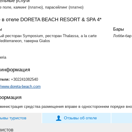
ельные услуги
 поле, каякинг (платно), парасейлинг (платно)
 в отеле DORETA BEACH RESORT & SPA 4*
ы
Бары
й ресторан Symposium, ресторан Thalassa, a la carte
Лобби-бар
editerraneon, таверна Gialos
eria
я информация
теля:
+302241082540
://www.doreta-beach.com
формация
министрация средства размещения вправе в одностороннем порядке вно
зывы туристов
Отзывы об отеле
ристов